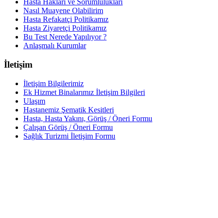
Hasta Hakları ve Sorumlulukları
Nasıl Muayene Olabilirim
Hasta Refakatçi Politikamız
Hasta Ziyaretçi Politikamız
Bu Test Nerede Yapılıyor ?
Anlaşmalı Kurumlar
İletişim
İletişim Bilgilerimiz
Ek Hizmet Binalarımız İletişim Bilgileri
Ulaşım
Hastanemiz Şematik Kesitleri
Hasta, Hasta Yakını, Görüş / Öneri Formu
Çalışan Görüş / Öneri Formu
Sağlık Turizmi İletişim Formu