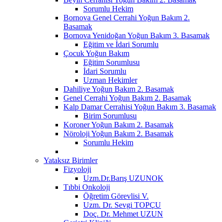
Sorumlu Hekim
Bornova Genel Cerrahi Yoğun Bakım 2.
Basamak
Bornova Yenidoğan Yoğun Bakım 3. Basamak
Eğitim ve İdari Sorumlu
Çocuk Yoğun Bakım
Eğitim Sorumlusu
İdari Sorumlu
Uzman Hekimler
Dahiliye Yoğun Bakım 2. Basamak
Genel Cerrahi Yoğun Bakım 2. Basamak
Kalp Damar Cerrahisi Yoğun Bakım 3. Basamak
Birim Sorumlusu
Koroner Yoğun Bakım 2. Basamak
Nöroloji Yoğun Bakım 2. Basamak
Sorumlu Hekim
Yataksız Birimler
Fizyoloji
Uzm.Dr.Barış UZUNOK
Tıbbi Onkoloji
Öğretim Görevlisi V.
Uzm. Dr. Sevgi TOPÇU
Doç. Dr. Mehmet UZUN