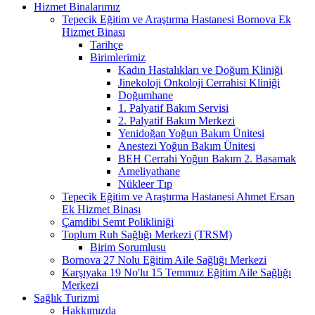
Hizmet Binalarımız
Tepecik Eğitim ve Araştırma Hastanesi Bornova Ek
Hizmet Binası
Tarihçe
Birimlerimiz
Kadın Hastalıkları ve Doğum Kliniği
Jinekoloji Onkoloji Cerrahisi Kliniği
Doğumhane
1. Palyatif Bakım Servisi
2. Palyatif Bakım Merkezi
Yenidoğan Yoğun Bakım Ünitesi
Anestezi Yoğun Bakım Ünitesi
BEH Cerrahi Yoğun Bakım 2. Basamak
Ameliyathane
Nükleer Tıp
Tepecik Eğitim ve Araştırma Hastanesi Ahmet Ersan
Ek Hizmet Binası
Çamdibi Semt Polikliniği
Toplum Ruh Sağlığı Merkezi (TRSM)
Birim Sorumlusu
Bornova 27 Nolu Eğitim Aile Sağlığı Merkezi
Karşıyaka 19 No'lu 15 Temmuz Eğitim Aile Sağlığı
Merkezi
Sağlık Turizmi
Hakkımızda