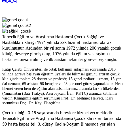
Tepecik Eğitim ve Araştırma Hastanesi Çocuk Sağlığı ve
Hastalıkları Kliniği 1971 yılında SSK hizmet hastanesi olarak
kurulmuştur. Ardından
bir yıl sonra 1972 yılında 200 yataklı çocuk
kliniği devreye girmiş olup, 1976 yılında eğitim ve araştırma
hastanesi
almış ve ilk asistan hekimler göreve başlamıştır.
unvanı
Katip Çelebi Üniversitesi ile ortak kullanım anlaşması sonrasında 2013
yılında göreve başlayan öğretim üyeleri ile bilimsel gücünü artıran çocuk
kliniğinde toplam 28 doçent ve profesör, 15 genel pediatri uzmanı, 15 yan
dal uzmanı, 65 asistan, 98 hemşire ve 23 personel görev yapmaktadır. Hem
hizmet veren hem de eğitim alan asistanlarımız arasında farklı ülkelerden
(Yunanistan (Batı Trakya), Azerbaycan, İran, KKTC) aramıza katılanlar
vardır. Kliniğimiz eğitim sorumlusu Prof. Dr. Mehmet Helvacı, idari
sorumlusu Doç. Dr. Kayı Eliaçık’tır.
bireylere hizmet
Çocuk kliniği, 0-18 yaşarasında
vermektedir.
Tepecik Eğitim ve Araştırma Hastanesi Çocuk Klinikleri binasında
50 hasta kapasiteli 3. düzey, Kadın-Doğum Binasında yer alan