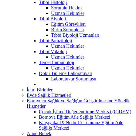
Tıbbi Histoloji
Sorumlu Hekim
Uzman Hekimler
Tıbbi Biyoloji
Eğitim Görevlileri
Birim Sorumlusu
Tıbbi Biyoloji Uzmanları
Tıbbi Parazitoloji
Uzman Hekimler
Tıbbi Mikoloji
Uzman Hekimler
Temel İmmunoloji
Uzman Hekimler
Doku Tipleme Laboratuvarı
Laboratuvar Sorumlusu
İdari Birimler
Evde Sağlık Hizmetleri
Koruyucu Sağlık ve Sağlığın Geliştirilmesine Yönelik
Hizmetler
Çocuk İşitme Değerlendirme Merkezi (ÇİDEM)
Bornova Eğitim Aile Sağlığı Merkezi
Karşıyaka 19 No'lu 15 Temmuz Eğitim Aile
Sağlığı Merkezi
Anne-Bebek