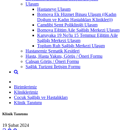
Ulaşım
Hastaneye Ulaşım
Bornova Ek Hizmet Binası Ulaşım ((Kadın
Doğum ve Kadın Hastalıkları Klinikleri))
Çamdibi Semt Polikliniği Ulaşım
Bornova Eğitim Aile Sağlığı Merkezi Ulaşım
Karşıyaka 19 No'lu 15 Temmuz Eğitim Aile
Sağlığı Merkezi Ulaşım
Toplum Ruh Sağlığı Merkezi Ulaşım
Hastanemiz Şematik Kesitleri
Hasta, Hasta Yakını, Görüş / Öneri Formu
Çalışan Görüş / Öneri Formu
Sağlık Turizmi İletişim Formu
Birimlerimiz
Kliniklerimiz
Çocuk Sağlığı ve Hastalıkları
Klinik Tanıtımı
Klinik Tanıtımı
19 Şubat 2024