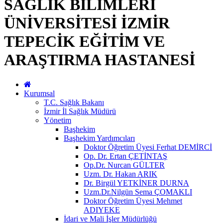
SAĞLIK BİLİMLERİ
ÜNİVERSİTESİ İZMİR
TEPECİK EĞİTİM VE
ARAŞTIRMA HASTANESİ
Kurumsal
T.C. Sağlık Bakanı
İzmir İl Sağlık Müdürü
Yönetim
Başhekim
Başhekim Yardımcıları
Doktor Öğretim Üyesi Ferhat DEMİRCİ
Op. Dr. Ertan ÇETİNTAŞ
Op.Dr. Nurcan GÜLTER
Uzm. Dr. Hakan ARIK
Dr. Birgül YETKİNER DURNA
Uzm.Dr.Nilgün Sema ÇOMAKLI
Doktor Öğretim Üyesi Mehmet
ADIYEKE
İdari ve Mali İşler Müdürlüğü