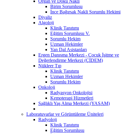
Organ ve Doku Nakli
Birim Sorumlusu
İnce Bağırsak Nakli Sorumlu Hekimi
Diyaliz
Algoloji
Klinik Tanıtımı
Eğitim Sorumlusu V.
Sorumlu Hekim
Uzman Hekimler
Yan Dal Asistanları
Ergen Danışma Merkezi - Çocuk İşitme ve
Değerlendirme Merkezi (ÇİDEM)
Nükleer Tıp
Klinik Tanıtımı
Uzman Hekimler
Sorumlu Hekim
Onkoloji
Radyasyon Onkolojisi
Kemoterapi Hizmetleri
Sağlıklı Yaş Alma Merkezi (YAŞAM)
Laboratuvarlar ve Görüntüleme Üniteleri
Radyoloji
Klinik Tanıtımı
Eğitim Sorumlusu