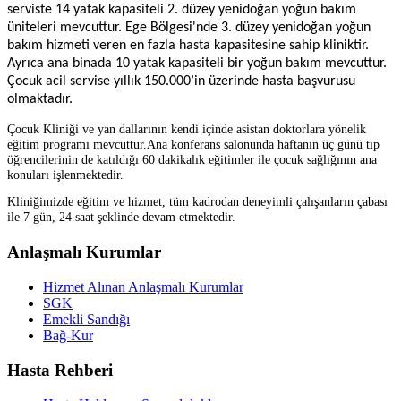
serviste 14 yatak kapasiteli 2. düzey yenidoğan yoğun bakım
üniteleri mevcuttur. Ege Bölgesi'nde 3. düzey yenidoğan yoğun
bakım hizmeti veren en fazla hasta kapasitesine sahip kliniktir.
Ayrıca ana binada 10 yatak kapasiteli bir yoğun bakım mevcuttur.
Çocuk acil servise yıllık 150.000’in üzerinde hasta başvurusu
olmaktadır.
Çocuk Kliniği ve yan dallarının kendi içinde asistan doktorlara yönelik
eğitim programı mevcuttur.Ana konferans salonunda haftanın üç günü tıp
öğrencilerinin de katıldığı 60 dakikalık eğitimler ile çocuk sağlığının ana
konuları işlenmektedir.
Kliniğimizde eğitim ve hizmet, tüm kadrodan deneyimli çalışanların çabası
ile 7 gün, 24 saat şeklinde devam etmektedir.
Anlaşmalı Kurumlar
Hizmet Alınan Anlaşmalı Kurumlar
SGK
Emekli Sandığı
Bağ-Kur
Hasta Rehberi