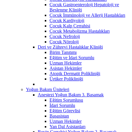
Çocuk Gastroenteroloji Hepatoloji ve
Beslenme Kliniği
Çocuk İmmünoloji ve Allerji Hastalıkları
Çocuk Kardiyoloji
Çocuk Kalp Cerrahisi
Çocuk Metabolizma Hastalıkları
Çocuk Nefroloji
Çocuk Nöroloji
Deri ve Zührevi Hastalıklar Kliniği
Birim Tanıtımı
Eğitim ve İdari Sorumlu
Uzman Hekimler
Asistan Hekimler
Atopik Dermatit Polikliniği
Ürtiker Polikliniği
Yoğun Bakım Üniteleri
Anestezi Yoğun Bakım 3. Basamak
Eğitim Sorumlusu
İdari Sorumlu
Eğitim Görevlisi
Başasistan
Uzman Hekimler
Yan Dal Asistanları
Beyin Cerrahisi Yoğun Bakım 2. Basamak