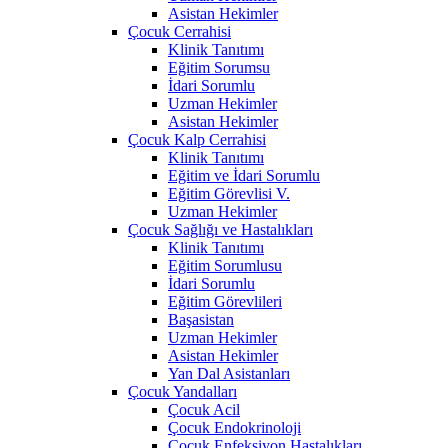
Asistan Hekimler
Çocuk Cerrahisi
Klinik Tanıtımı
Eğitim Sorumsu
İdari Sorumlu
Uzman Hekimler
Asistan Hekimler
Çocuk Kalp Cerrahisi
Klinik Tanıtımı
Eğitim ve İdari Sorumlu
Eğitim Görevlisi V.
Uzman Hekimler
Çocuk Sağlığı ve Hastalıkları
Klinik Tanıtımı
Eğitim Sorumlusu
İdari Sorumlu
Eğitim Görevlileri
Başasistan
Uzman Hekimler
Asistan Hekimler
Yan Dal Asistanları
Çocuk Yandalları
Çocuk Acil
Çocuk Endokrinoloji
Çocuk Enfeksiyon Hastalıkları