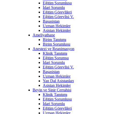
Eğitim Sorumlusu
İdari Sorumlu
Eğitim Görevlileri
Eğitim Görevlisi V.
Başasistan
Uzman Hekimler
Asistan Hekimler
Ameliyathane
Birim Tanıtımı
Birim Sorumlusu
Anestezi ve Reanimasyon
Klinik Tanıtımı
Eğitim Sorumsu
İdari Sorumlu
Eğitim Görevlisi V.
Başasistan
Uzman Hekimler
Yan Dal Asistanları
Asistan Hekimler
Beyin ve Sinir Cerrahisi
Klinik Tanıtımı
Eğitim Sorumlusu
İdari Sorumlu
Eğitim Görevlileri
Uzman Hekimler