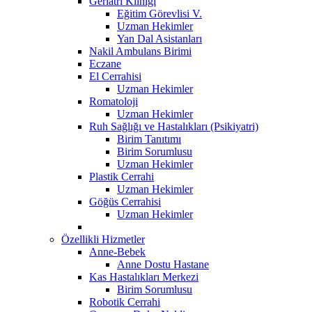
Geriatri Kliniği
Eğitim Görevlisi V.
Uzman Hekimler
Yan Dal Asistanları
Nakil Ambulans Birimi
Eczane
El Cerrahisi
Uzman Hekimler
Romatoloji
Uzman Hekimler
Ruh Sağlığı ve Hastalıkları (Psikiyatri)
Birim Tanıtımı
Birim Sorumlusu
Uzman Hekimler
Plastik Cerrahi
Uzman Hekimler
Göğüs Cerrahisi
Uzman Hekimler
Özellikli Hizmetler
Anne-Bebek
Anne Dostu Hastane
Kas Hastalıkları Merkezi
Birim Sorumlusu
Robotik Cerrahi