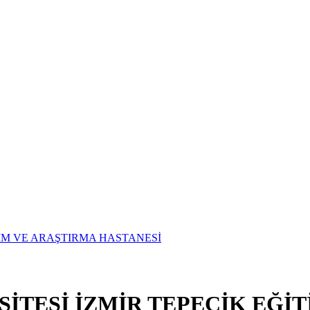
SİTESİ İZMİR TEPECİK EĞİ