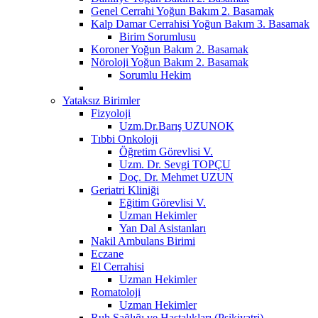
Genel Cerrahi Yoğun Bakım 2. Basamak
Kalp Damar Cerrahisi Yoğun Bakım 3. Basamak
Birim Sorumlusu
Koroner Yoğun Bakım 2. Basamak
Nöroloji Yoğun Bakım 2. Basamak
Sorumlu Hekim
Yataksız Birimler
Fizyoloji
Uzm.Dr.Barış UZUNOK
Tıbbi Onkoloji
Öğretim Görevlisi V.
Uzm. Dr. Sevgi TOPÇU
Doç. Dr. Mehmet UZUN
Geriatri Kliniği
Eğitim Görevlisi V.
Uzman Hekimler
Yan Dal Asistanları
Nakil Ambulans Birimi
Eczane
El Cerrahisi
Uzman Hekimler
Romatoloji
Uzman Hekimler
Ruh Sağlığı ve Hastalıkları (Psikiyatri)