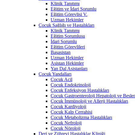
Klinik Tanıtımı
Eğitim ve İdari Sorumlu
Eğitim Görevlisi V.
Uzman Hekimler
Çocuk Sağlığı ve Hastalıkları
Klinik Tanıtımı
Eğitim Sorumlusu
İdari Sorumlu
Eğitim Görevlileri
Başasistan
Uzman Hekimler
Asistan Hekimler
Yan Dal Asistanları
Çocuk Yandalları
Çocuk Acil
Çocuk Endokrinoloji
Çocuk Enfeksiyon Hastalıkları
Çocuk Gastroenteroloji Hepatoloji ve Besle
Çocuk İmmünoloji ve Allerji Hastalıkları
Çocuk Kardiyoloji
Çocuk Kalp Cerrahisi
Çocuk Metabolizma Hastalıkları
Çocuk Nefroloji
Çocuk Nöroloji
Deri ve Zührevi Hastalıklar Kliniği