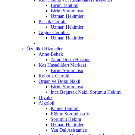
Birim Tanıtımı
Birim Sorumlusu
Uzman Hekimler
Plastik Cerrahi
Uzman Hekimler
Göğüs Cerrahisi
Uzman Hekimler
Özellikli Hizmetler
Anne-Bebek
Anne Dostu Hastane
Kas Hastalıkları Merkezi
Birim Sorumlusu
Robotik Cerrahi
Organ ve Doku Nakli
Birim Sorumlusu
İnce Bağırsak Nakli Sorumlu Hekimi
Diyaliz
Algoloji
Klinik Tanıtımı
Eğitim Sorumlusu V.
Sorumlu Hekim
Uzman Hekimler
Yan Dal Asistanları