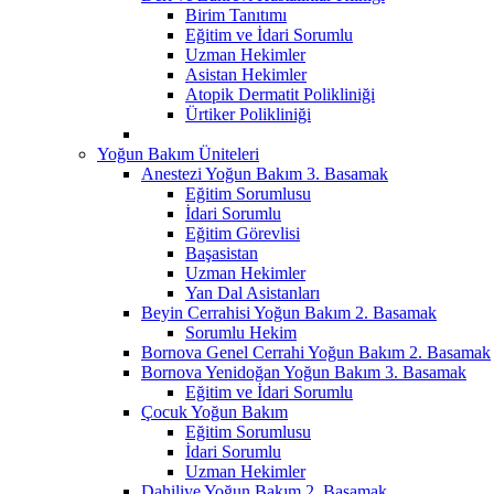
Birim Tanıtımı
Eğitim ve İdari Sorumlu
Uzman Hekimler
Asistan Hekimler
Atopik Dermatit Polikliniği
Ürtiker Polikliniği
Yoğun Bakım Üniteleri
Anestezi Yoğun Bakım 3. Basamak
Eğitim Sorumlusu
İdari Sorumlu
Eğitim Görevlisi
Başasistan
Uzman Hekimler
Yan Dal Asistanları
Beyin Cerrahisi Yoğun Bakım 2. Basamak
Sorumlu Hekim
Bornova Genel Cerrahi Yoğun Bakım 2. Basamak
Bornova Yenidoğan Yoğun Bakım 3. Basamak
Eğitim ve İdari Sorumlu
Çocuk Yoğun Bakım
Eğitim Sorumlusu
İdari Sorumlu
Uzman Hekimler
Dahiliye Yoğun Bakım 2. Basamak