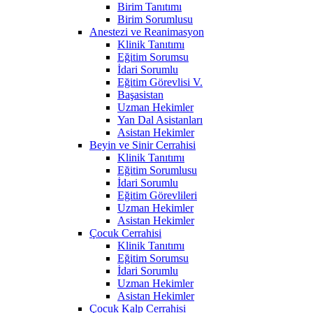
Birim Tanıtımı
Birim Sorumlusu
Anestezi ve Reanimasyon
Klinik Tanıtımı
Eğitim Sorumsu
İdari Sorumlu
Eğitim Görevlisi V.
Başasistan
Uzman Hekimler
Yan Dal Asistanları
Asistan Hekimler
Beyin ve Sinir Cerrahisi
Klinik Tanıtımı
Eğitim Sorumlusu
İdari Sorumlu
Eğitim Görevlileri
Uzman Hekimler
Asistan Hekimler
Çocuk Cerrahisi
Klinik Tanıtımı
Eğitim Sorumsu
İdari Sorumlu
Uzman Hekimler
Asistan Hekimler
Çocuk Kalp Cerrahisi