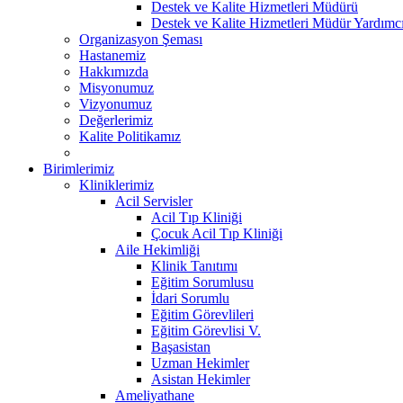
Destek ve Kalite Hizmetleri Müdürü
Destek ve Kalite Hizmetleri Müdür Yardımcı
Organizasyon Şeması
Hastanemiz
Hakkımızda
Misyonumuz
Vizyonumuz
Değerlerimiz
Kalite Politikamız
Birimlerimiz
Kliniklerimiz
Acil Servisler
Acil Tıp Kliniği
Çocuk Acil Tıp Kliniği
Aile Hekimliği
Klinik Tanıtımı
Eğitim Sorumlusu
İdari Sorumlu
Eğitim Görevlileri
Eğitim Görevlisi V.
Başasistan
Uzman Hekimler
Asistan Hekimler
Ameliyathane