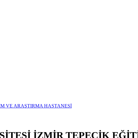
SİTESİ İZMİR TEPECİK EĞİ