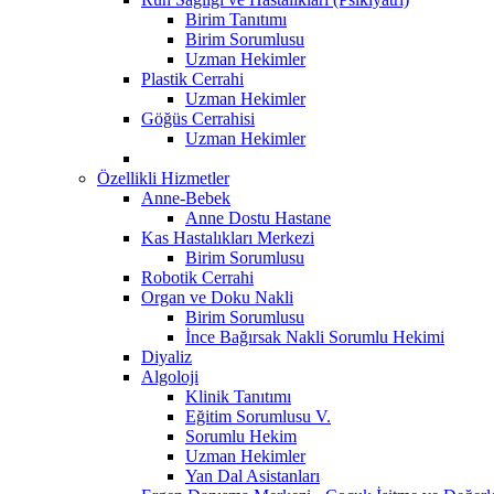
Birim Tanıtımı
Birim Sorumlusu
Uzman Hekimler
Plastik Cerrahi
Uzman Hekimler
Göğüs Cerrahisi
Uzman Hekimler
Özellikli Hizmetler
Anne-Bebek
Anne Dostu Hastane
Kas Hastalıkları Merkezi
Birim Sorumlusu
Robotik Cerrahi
Organ ve Doku Nakli
Birim Sorumlusu
İnce Bağırsak Nakli Sorumlu Hekimi
Diyaliz
Algoloji
Klinik Tanıtımı
Eğitim Sorumlusu V.
Sorumlu Hekim
Uzman Hekimler
Yan Dal Asistanları