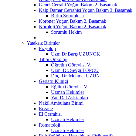
Genel Cerrahi Yoğun Bakım 2. Basamak
Kalp Damar Cerrahisi Yoğun Bakım 3. Basamak
Birim Sorumlusu
Koroner Yoğun Bakım 2. Basamak
Nöroloji Yoğun Bakım 2. Basamak
Sorumlu Hekim
Yataksız Birimler
Fizyoloji
Uzm.Dr.Barış UZUNOK
Tıbbi Onkoloji
Öğretim Görevlisi V.
Uzm. Dr. Sevgi TOPÇU
Doç. Dr. Mehmet UZUN
Geriatri Kliniği
Eğitim Görevlisi V.
Uzman Hekimler
Yan Dal Asistanları
Nakil Ambulans Birimi
Eczane
El Cerrahisi
Uzman Hekimler
Romatoloji
Uzman Hekimler
Ruh Sağlığı ve Hastalıkları (Psikiyatri)