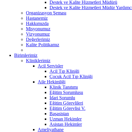
Destek ve Kalite Hizmetleri Müdürü
Destek ve Kalite Hizmetleri Müdür Yardımcı
Organizasyon Şeması
Hastanemiz
Hakkımızda
Misyonumuz
Vizyonumuz
Değerlerimiz
Kalite Politikamız
Birimlerimiz
Kliniklerimiz
Acil Servisler
Acil Tıp Kliniği
Çocuk Acil Tıp Kliniği
Aile Hekimliği
Klinik Tanıtımı
Eğitim Sorumlusu
İdari Sorumlu
Eğitim Görevlileri
Eğitim Görevlisi V.
Başasistan
Uzman Hekimler
Asistan Hekimler
Ameliyathane