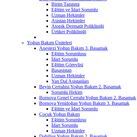
Birim Tanıtımı
Eğitim ve İdari Sorumlu
Uzman Hekimler
Asistan Hekimler
Atopik Dermatit Polikliniği
Ürtiker Polikliniği
Yoğun Bakım Üniteleri
Anestezi Yoğun Bakım 3. Basamak
Eğitim Sorumlusu
İdari Sorumlu
Eğitim Görevlisi
Başasistan
Uzman Hekimler
Yan Dal Asistanları
Beyin Cerrahisi Yoğun Bakım 2. Basamak
Sorumlu Hekim
Bornova Genel Cerrahi Yoğun Bakım 2. Basamak
Bornova Yenidoğan Yoğun Bakım 3. Basamak
Eğitim ve İdari Sorumlu
Çocuk Yoğun Bakım
Eğitim Sorumlusu
İdari Sorumlu
Uzman Hekimler
Dahiliye Yoğun Bakım 2. Basamak