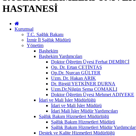
HASTANESİ
Kurumsal
T.C. Sağlık Bakanı
İzmir İl Sağlık Müdürü
Yönetim
Başhekim
Başhekim Yardımcıları
Doktor Öğretim Üyesi Ferhat DEMİRCİ
Op. Dr. Ertan ÇETİNTAŞ
Op.Dr. Nurcan GÜLTER
Uzm. Dr. Hakan ARIK
Dr. Birgül YETKİNER DURNA
Uzm.Dr.Nilgün Sema ÇOMAKLI
Doktor Öğretim Üyesi Mehmet ADIYEKE
İdari ve Mali İşler Müdürlüğü
İdari ve Mali İşler Müdürü
İdari Mali İşler Müdür Yardımcıları
Sağlık Bakım Hizmetleri Müdürlüğü
Sağlık Bakım Hizmetleri Müdürü
Sağlık Bakım Hizmetleri Müdür Yardımcılar
Destek ve Kalite Hizmetleri Müdürlüğü