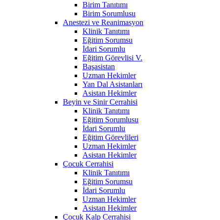
Birim Tanıtımı
Birim Sorumlusu
Anestezi ve Reanimasyon
Klinik Tanıtımı
Eğitim Sorumsu
İdari Sorumlu
Eğitim Görevlisi V.
Başasistan
Uzman Hekimler
Yan Dal Asistanları
Asistan Hekimler
Beyin ve Sinir Cerrahisi
Klinik Tanıtımı
Eğitim Sorumlusu
İdari Sorumlu
Eğitim Görevlileri
Uzman Hekimler
Asistan Hekimler
Çocuk Cerrahisi
Klinik Tanıtımı
Eğitim Sorumsu
İdari Sorumlu
Uzman Hekimler
Asistan Hekimler
Çocuk Kalp Cerrahisi