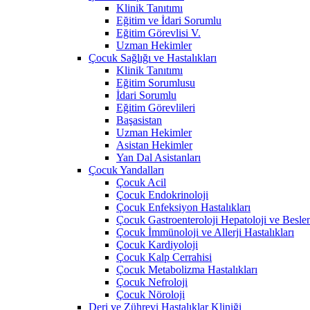
Klinik Tanıtımı
Eğitim ve İdari Sorumlu
Eğitim Görevlisi V.
Uzman Hekimler
Çocuk Sağlığı ve Hastalıkları
Klinik Tanıtımı
Eğitim Sorumlusu
İdari Sorumlu
Eğitim Görevlileri
Başasistan
Uzman Hekimler
Asistan Hekimler
Yan Dal Asistanları
Çocuk Yandalları
Çocuk Acil
Çocuk Endokrinoloji
Çocuk Enfeksiyon Hastalıkları
Çocuk Gastroenteroloji Hepatoloji ve Besle
Çocuk İmmünoloji ve Allerji Hastalıkları
Çocuk Kardiyoloji
Çocuk Kalp Cerrahisi
Çocuk Metabolizma Hastalıkları
Çocuk Nefroloji
Çocuk Nöroloji
Deri ve Zührevi Hastalıklar Kliniği