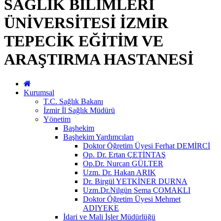
SAĞLIK BİLİMLERİ
ÜNİVERSİTESİ İZMİR
TEPECİK EĞİTİM VE
ARAŞTIRMA HASTANESİ
Kurumsal
T.C. Sağlık Bakanı
İzmir İl Sağlık Müdürü
Yönetim
Başhekim
Başhekim Yardımcıları
Doktor Öğretim Üyesi Ferhat DEMİRCİ
Op. Dr. Ertan ÇETİNTAŞ
Op.Dr. Nurcan GÜLTER
Uzm. Dr. Hakan ARIK
Dr. Birgül YETKİNER DURNA
Uzm.Dr.Nilgün Sema ÇOMAKLI
Doktor Öğretim Üyesi Mehmet
ADIYEKE
İdari ve Mali İşler Müdürlüğü