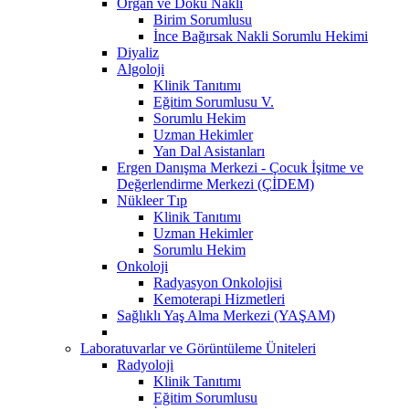
Organ ve Doku Nakli
Birim Sorumlusu
İnce Bağırsak Nakli Sorumlu Hekimi
Diyaliz
Algoloji
Klinik Tanıtımı
Eğitim Sorumlusu V.
Sorumlu Hekim
Uzman Hekimler
Yan Dal Asistanları
Ergen Danışma Merkezi - Çocuk İşitme ve
Değerlendirme Merkezi (ÇİDEM)
Nükleer Tıp
Klinik Tanıtımı
Uzman Hekimler
Sorumlu Hekim
Onkoloji
Radyasyon Onkolojisi
Kemoterapi Hizmetleri
Sağlıklı Yaş Alma Merkezi (YAŞAM)
Laboratuvarlar ve Görüntüleme Üniteleri
Radyoloji
Klinik Tanıtımı
Eğitim Sorumlusu