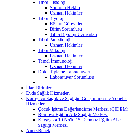
Tıbbi Histoloji
Sorumlu Hekim
Uzman Hekimler
Tıbbi Biyoloji
Eğitim Görevlileri
Birim Sorumlusu
Tıbbi Biyoloji Uzmanları
Tıbbi Parazitoloji
Uzman Hekimler
Tıbbi Mikoloji
Uzman Hekimler
Temel İmmunoloji
Uzman Hekimler
Doku Tipleme Laboratuvarı
Laboratuvar Sorumlusu
İdari Birimler
Evde Sağlık Hizmetleri
Koruyucu Sağlık ve Sağlığın Geliştirilmesine Yönelik
Hizmetler
Çocuk İşitme Değerlendirme Merkezi (ÇİDEM)
Bornova Eğitim Aile Sağlığı Merkezi
Karşıyaka 19 No'lu 15 Temmuz Eğitim Aile
Sağlığı Merkezi
Anne-Bebek