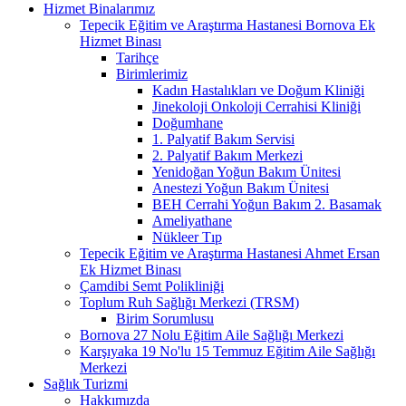
Hizmet Binalarımız
Tepecik Eğitim ve Araştırma Hastanesi Bornova Ek
Hizmet Binası
Tarihçe
Birimlerimiz
Kadın Hastalıkları ve Doğum Kliniği
Jinekoloji Onkoloji Cerrahisi Kliniği
Doğumhane
1. Palyatif Bakım Servisi
2. Palyatif Bakım Merkezi
Yenidoğan Yoğun Bakım Ünitesi
Anestezi Yoğun Bakım Ünitesi
BEH Cerrahi Yoğun Bakım 2. Basamak
Ameliyathane
Nükleer Tıp
Tepecik Eğitim ve Araştırma Hastanesi Ahmet Ersan
Ek Hizmet Binası
Çamdibi Semt Polikliniği
Toplum Ruh Sağlığı Merkezi (TRSM)
Birim Sorumlusu
Bornova 27 Nolu Eğitim Aile Sağlığı Merkezi
Karşıyaka 19 No'lu 15 Temmuz Eğitim Aile Sağlığı
Merkezi
Sağlık Turizmi
Hakkımızda