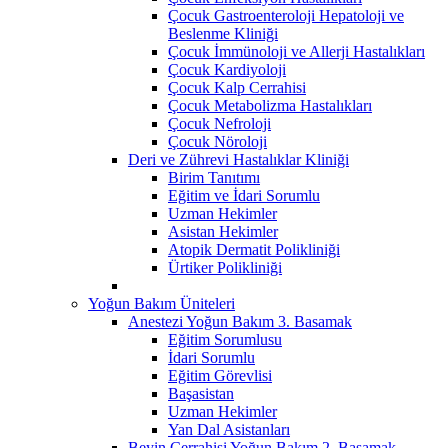
Çocuk Gastroenteroloji Hepatoloji ve
Beslenme Kliniği
Çocuk İmmünoloji ve Allerji Hastalıkları
Çocuk Kardiyoloji
Çocuk Kalp Cerrahisi
Çocuk Metabolizma Hastalıkları
Çocuk Nefroloji
Çocuk Nöroloji
Deri ve Zührevi Hastalıklar Kliniği
Birim Tanıtımı
Eğitim ve İdari Sorumlu
Uzman Hekimler
Asistan Hekimler
Atopik Dermatit Polikliniği
Ürtiker Polikliniği
Yoğun Bakım Üniteleri
Anestezi Yoğun Bakım 3. Basamak
Eğitim Sorumlusu
İdari Sorumlu
Eğitim Görevlisi
Başasistan
Uzman Hekimler
Yan Dal Asistanları
Beyin Cerrahisi Yoğun Bakım 2. Basamak