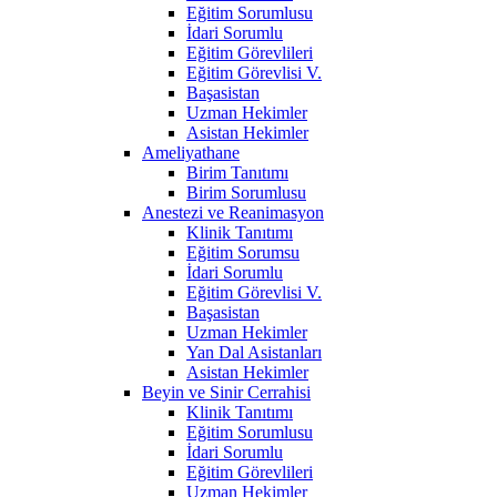
Eğitim Sorumlusu
İdari Sorumlu
Eğitim Görevlileri
Eğitim Görevlisi V.
Başasistan
Uzman Hekimler
Asistan Hekimler
Ameliyathane
Birim Tanıtımı
Birim Sorumlusu
Anestezi ve Reanimasyon
Klinik Tanıtımı
Eğitim Sorumsu
İdari Sorumlu
Eğitim Görevlisi V.
Başasistan
Uzman Hekimler
Yan Dal Asistanları
Asistan Hekimler
Beyin ve Sinir Cerrahisi
Klinik Tanıtımı
Eğitim Sorumlusu
İdari Sorumlu
Eğitim Görevlileri
Uzman Hekimler