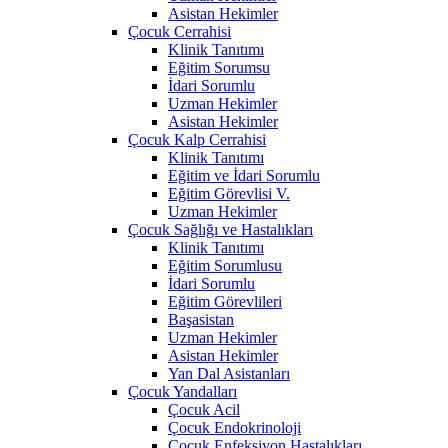
Asistan Hekimler
Çocuk Cerrahisi
Klinik Tanıtımı
Eğitim Sorumsu
İdari Sorumlu
Uzman Hekimler
Asistan Hekimler
Çocuk Kalp Cerrahisi
Klinik Tanıtımı
Eğitim ve İdari Sorumlu
Eğitim Görevlisi V.
Uzman Hekimler
Çocuk Sağlığı ve Hastalıkları
Klinik Tanıtımı
Eğitim Sorumlusu
İdari Sorumlu
Eğitim Görevlileri
Başasistan
Uzman Hekimler
Asistan Hekimler
Yan Dal Asistanları
Çocuk Yandalları
Çocuk Acil
Çocuk Endokrinoloji
Çocuk Enfeksiyon Hastalıkları