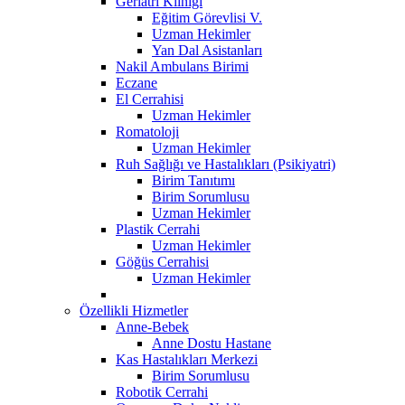
Geriatri Kliniği
Eğitim Görevlisi V.
Uzman Hekimler
Yan Dal Asistanları
Nakil Ambulans Birimi
Eczane
El Cerrahisi
Uzman Hekimler
Romatoloji
Uzman Hekimler
Ruh Sağlığı ve Hastalıkları (Psikiyatri)
Birim Tanıtımı
Birim Sorumlusu
Uzman Hekimler
Plastik Cerrahi
Uzman Hekimler
Göğüs Cerrahisi
Uzman Hekimler
Özellikli Hizmetler
Anne-Bebek
Anne Dostu Hastane
Kas Hastalıkları Merkezi
Birim Sorumlusu
Robotik Cerrahi