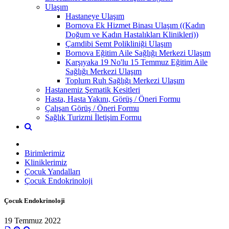
Ulaşım
Hastaneye Ulaşım
Bornova Ek Hizmet Binası Ulaşım ((Kadın
Doğum ve Kadın Hastalıkları Klinikleri))
Çamdibi Semt Polikliniği Ulaşım
Bornova Eğitim Aile Sağlığı Merkezi Ulaşım
Karşıyaka 19 No'lu 15 Temmuz Eğitim Aile
Sağlığı Merkezi Ulaşım
Toplum Ruh Sağlığı Merkezi Ulaşım
Hastanemiz Şematik Kesitleri
Hasta, Hasta Yakını, Görüş / Öneri Formu
Çalışan Görüş / Öneri Formu
Sağlık Turizmi İletişim Formu
Birimlerimiz
Kliniklerimiz
Çocuk Yandalları
Çocuk Endokrinoloji
Çocuk Endokrinoloji
19 Temmuz 2022