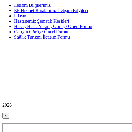
İletişim Bilgilerimiz
Ek Hizmet Binalarımız İletişim Bilgileri
Ulaşım
Hastanemiz Şematik Kesitleri
Hasta, Hasta Yakını, Görüş / Öneri Formu
Çalışan Görüş / Öneri Formu
Sağlık Turizmi İletişim Formu
2026
×