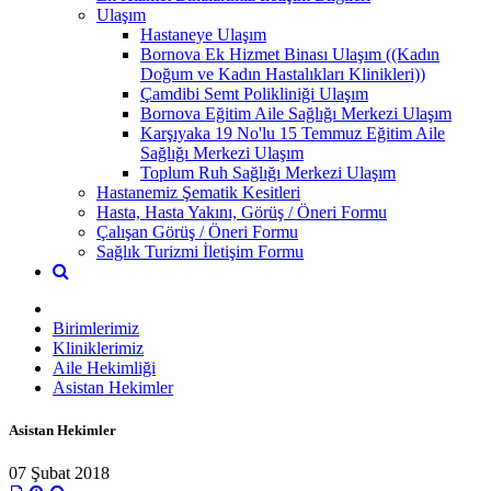
Ulaşım
Hastaneye Ulaşım
Bornova Ek Hizmet Binası Ulaşım ((Kadın
Doğum ve Kadın Hastalıkları Klinikleri))
Çamdibi Semt Polikliniği Ulaşım
Bornova Eğitim Aile Sağlığı Merkezi Ulaşım
Karşıyaka 19 No'lu 15 Temmuz Eğitim Aile
Sağlığı Merkezi Ulaşım
Toplum Ruh Sağlığı Merkezi Ulaşım
Hastanemiz Şematik Kesitleri
Hasta, Hasta Yakını, Görüş / Öneri Formu
Çalışan Görüş / Öneri Formu
Sağlık Turizmi İletişim Formu
Birimlerimiz
Kliniklerimiz
Aile Hekimliği
Asistan Hekimler
Asistan Hekimler
07 Şubat 2018