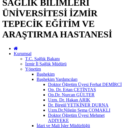
SAĞLIK BİLİMLERİ
ÜNİVERSİTESİ İZMİR
TEPECİK EĞİTİM VE
ARAŞTIRMA HASTANESİ
Kurumsal
T.C. Sağlık Bakanı
İzmir İl Sağlık Müdürü
Yönetim
Başhekim
Başhekim Yardımcıları
Doktor Öğretim Üyesi Ferhat DEMİRCİ
Op. Dr. Ertan ÇETİNTAŞ
Op.Dr. Nurcan GÜLTER
Uzm. Dr. Hakan ARIK
Dr. Birgül YETKİNER DURNA
Uzm.Dr.Nilgün Sema ÇOMAKLI
Doktor Öğretim Üyesi Mehmet
ADIYEKE
İdari ve Mali İşler Müdürlüğü