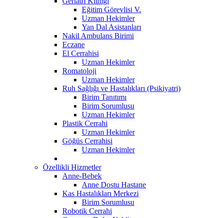
Geriatri Kliniği
Eğitim Görevlisi V.
Uzman Hekimler
Yan Dal Asistanları
Nakil Ambulans Birimi
Eczane
El Cerrahisi
Uzman Hekimler
Romatoloji
Uzman Hekimler
Ruh Sağlığı ve Hastalıkları (Psikiyatri)
Birim Tanıtımı
Birim Sorumlusu
Uzman Hekimler
Plastik Cerrahi
Uzman Hekimler
Göğüs Cerrahisi
Uzman Hekimler
Özellikli Hizmetler
Anne-Bebek
Anne Dostu Hastane
Kas Hastalıkları Merkezi
Birim Sorumlusu
Robotik Cerrahi