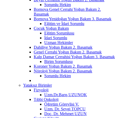
Sorumlu Hekim
Bornova Genel Cerrahi Yoğun Bakım 2.
Basamak
Bornova Yenidoğan Yoğun Bakım 3. Basamak
Eğitim ve İdari Sorumlu
Çocuk Yoğun Bakım
Eğitim Sorumlusu
İdari Sorumlu
Uzman Hekimler
Dahiliye Yoğun Bakım 2. Basamak
Genel Cerrahi Yoğun Bakım 2. Basamak
Kalp Damar Cerrahisi Yoğun Bakım 3. Basamak
Birim Sorumlusu
Koroner Yoğun Bakım 2. Basamak
Nöroloji Yoğun Bakım 2. Basamak
Sorumlu Hekim
Yataksız Birimler
Fizyoloji
Uzm.Dr.Barış UZUNOK
Tıbbi Onkoloji
Öğretim Görevlisi V.
Uzm. Dr. Sevgi TOPÇU
Doç. Dr. Mehmet UZUN