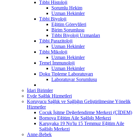
Tıbbi Histoloji
Sorumlu Hekim
Uzman Hekimler
Tıbbi Biyoloji
Eğitim Görevlileri
Birim Sorumlusu
Tıbbi Biyoloji Uzmanları
Tıbbi Parazitoloji
Uzman Hekimler
Tıbbi Mikoloji
Uzman Hekimler
Temel İmmunoloji
Uzman Hekimler
Doku Tipleme Laboratuvarı
Laboratuvar Sorumlusu
İdari Birimler
Evde Sağlık Hizmetleri
Koruyucu Sağlık ve Sağlığın Geliştirilmesine Yönelik
Hizmetler
Çocuk İşitme Değerlendirme Merkezi (ÇİDEM)
Bornova Eğitim Aile Sağlığı Merkezi
Karşıyaka 19 No'lu 15 Temmuz Eğitim Aile
Sağlığı Merkezi
Anne-Bebek