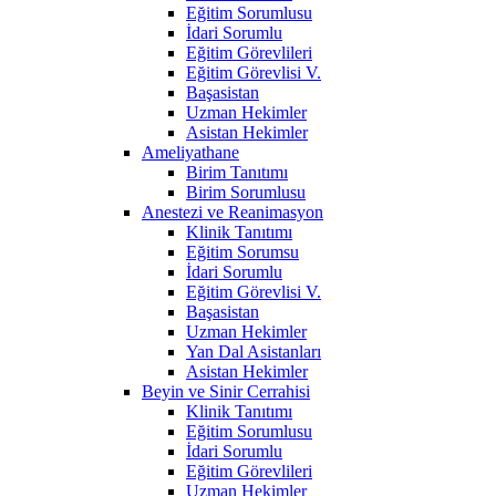
Eğitim Sorumlusu
İdari Sorumlu
Eğitim Görevlileri
Eğitim Görevlisi V.
Başasistan
Uzman Hekimler
Asistan Hekimler
Ameliyathane
Birim Tanıtımı
Birim Sorumlusu
Anestezi ve Reanimasyon
Klinik Tanıtımı
Eğitim Sorumsu
İdari Sorumlu
Eğitim Görevlisi V.
Başasistan
Uzman Hekimler
Yan Dal Asistanları
Asistan Hekimler
Beyin ve Sinir Cerrahisi
Klinik Tanıtımı
Eğitim Sorumlusu
İdari Sorumlu
Eğitim Görevlileri
Uzman Hekimler