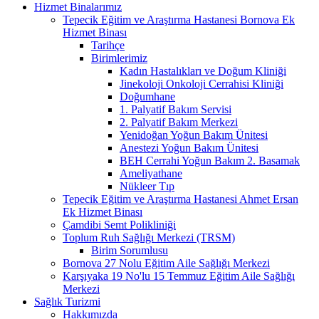
Hizmet Binalarımız
Tepecik Eğitim ve Araştırma Hastanesi Bornova Ek
Hizmet Binası
Tarihçe
Birimlerimiz
Kadın Hastalıkları ve Doğum Kliniği
Jinekoloji Onkoloji Cerrahisi Kliniği
Doğumhane
1. Palyatif Bakım Servisi
2. Palyatif Bakım Merkezi
Yenidoğan Yoğun Bakım Ünitesi
Anestezi Yoğun Bakım Ünitesi
BEH Cerrahi Yoğun Bakım 2. Basamak
Ameliyathane
Nükleer Tıp
Tepecik Eğitim ve Araştırma Hastanesi Ahmet Ersan
Ek Hizmet Binası
Çamdibi Semt Polikliniği
Toplum Ruh Sağlığı Merkezi (TRSM)
Birim Sorumlusu
Bornova 27 Nolu Eğitim Aile Sağlığı Merkezi
Karşıyaka 19 No'lu 15 Temmuz Eğitim Aile Sağlığı
Merkezi
Sağlık Turizmi
Hakkımızda