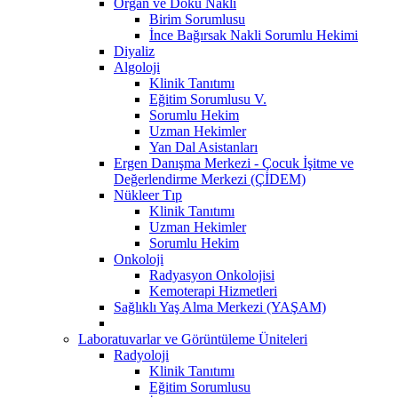
Organ ve Doku Nakli
Birim Sorumlusu
İnce Bağırsak Nakli Sorumlu Hekimi
Diyaliz
Algoloji
Klinik Tanıtımı
Eğitim Sorumlusu V.
Sorumlu Hekim
Uzman Hekimler
Yan Dal Asistanları
Ergen Danışma Merkezi - Çocuk İşitme ve
Değerlendirme Merkezi (ÇİDEM)
Nükleer Tıp
Klinik Tanıtımı
Uzman Hekimler
Sorumlu Hekim
Onkoloji
Radyasyon Onkolojisi
Kemoterapi Hizmetleri
Sağlıklı Yaş Alma Merkezi (YAŞAM)
Laboratuvarlar ve Görüntüleme Üniteleri
Radyoloji
Klinik Tanıtımı
Eğitim Sorumlusu