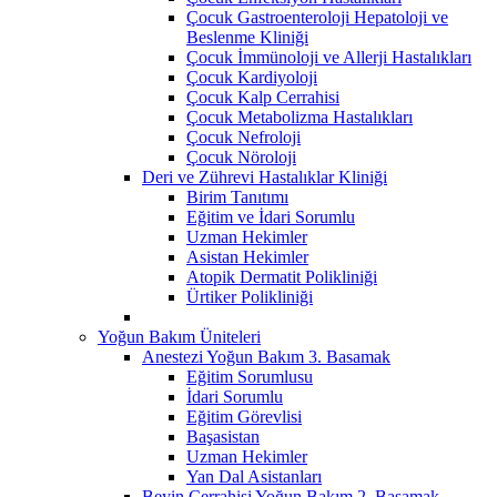
Çocuk Gastroenteroloji Hepatoloji ve
Beslenme Kliniği
Çocuk İmmünoloji ve Allerji Hastalıkları
Çocuk Kardiyoloji
Çocuk Kalp Cerrahisi
Çocuk Metabolizma Hastalıkları
Çocuk Nefroloji
Çocuk Nöroloji
Deri ve Zührevi Hastalıklar Kliniği
Birim Tanıtımı
Eğitim ve İdari Sorumlu
Uzman Hekimler
Asistan Hekimler
Atopik Dermatit Polikliniği
Ürtiker Polikliniği
Yoğun Bakım Üniteleri
Anestezi Yoğun Bakım 3. Basamak
Eğitim Sorumlusu
İdari Sorumlu
Eğitim Görevlisi
Başasistan
Uzman Hekimler
Yan Dal Asistanları
Beyin Cerrahisi Yoğun Bakım 2. Basamak