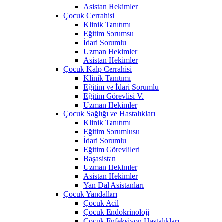
Asistan Hekimler
Çocuk Cerrahisi
Klinik Tanıtımı
Eğitim Sorumsu
İdari Sorumlu
Uzman Hekimler
Asistan Hekimler
Çocuk Kalp Cerrahisi
Klinik Tanıtımı
Eğitim ve İdari Sorumlu
Eğitim Görevlisi V.
Uzman Hekimler
Çocuk Sağlığı ve Hastalıkları
Klinik Tanıtımı
Eğitim Sorumlusu
İdari Sorumlu
Eğitim Görevlileri
Başasistan
Uzman Hekimler
Asistan Hekimler
Yan Dal Asistanları
Çocuk Yandalları
Çocuk Acil
Çocuk Endokrinoloji
Çocuk Enfeksiyon Hastalıkları