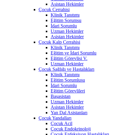
Asistan Hekimler
Çocuk Cerrahisi
Klinik Tanıtımı
Eğitim Sorumsu
İdari Sorumlu
Uzman Hekimler
Asistan Hekimler
Çocuk Kalp Cerrahisi
Klinik Tanıtımı
Eğitim ve İdari Sorumlu
Eğitim Görevlisi V.
Uzman Hekimler
Çocuk Sağlığı ve Hastalıkları
Klinik Tanıtımı
Eğitim Sorumlusu
İdari Sorumlu
Eğitim Görevlileri
Başasistan
Uzman Hekimler
Asistan Hekimler
Yan Dal Asistanları
Çocuk Yandalları
Çocuk Acil
Çocuk Endokrinoloji
Çocuk Enfeksiyon Hastalıkları