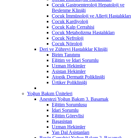
Çocuk Gastroenteroloji Hepatoloji ve
Beslenme Kliniği
Çocuk İmmünoloji ve Allerji Hastalıkları
Çocuk Kardiyoloji
Çocuk Kalp Cerrahisi
Çocuk Metabolizma Hastalıkları
Çocuk Nefroloji
Çocuk Nöroloji
Deri ve Zührevi Hastalıklar Kliniği
Birim Tanıtımı
Eğitim ve İdari Sorumlu
Uzman Hekimler
Asistan Hekimler
Atopik Dermatit Polikliniği
Ürtiker Polikliniği
Yoğun Bakım Üniteleri
Anestezi Yoğun Bakım 3. Basamak
Eğitim Sorumlusu
İdari Sorumlu
Eğitim Görevlisi
Başasistan
Uzman Hekimler
Yan Dal Asistanları
Beyin Cerrahisi Yoğun Bakım 2. Basamak