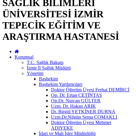
SAĞLIK BİLİMLERİ
ÜNİVERSİTESİ İZMİR
TEPECİK EĞİTİM VE
ARAŞTIRMA HASTANESİ
Kurumsal
T.C. Sağlık Bakanı
İzmir İl Sağlık Müdürü
Yönetim
Başhekim
Başhekim Yardımcıları
Doktor Öğretim Üyesi Ferhat DEMİRCİ
Op. Dr. Ertan ÇETİNTAŞ
Op.Dr. Nurcan GÜLTER
Uzm. Dr. Hakan ARIK
Dr. Birgül YETKİNER DURNA
Uzm.Dr.Nilgün Sema ÇOMAKLI
Doktor Öğretim Üyesi Mehmet
ADIYEKE
İdari ve Mali İşler Müdürlüğü