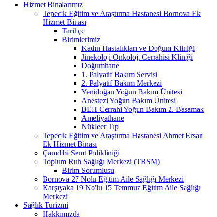
Hizmet Binalarımız
Tepecik Eğitim ve Araştırma Hastanesi Bornova Ek
Hizmet Binası
Tarihçe
Birimlerimiz
Kadın Hastalıkları ve Doğum Kliniği
Jinekoloji Onkoloji Cerrahisi Kliniği
Doğumhane
1. Palyatif Bakım Servisi
2. Palyatif Bakım Merkezi
Yenidoğan Yoğun Bakım Ünitesi
Anestezi Yoğun Bakım Ünitesi
BEH Cerrahi Yoğun Bakım 2. Basamak
Ameliyathane
Nükleer Tıp
Tepecik Eğitim ve Araştırma Hastanesi Ahmet Ersan
Ek Hizmet Binası
Çamdibi Semt Polikliniği
Toplum Ruh Sağlığı Merkezi (TRSM)
Birim Sorumlusu
Bornova 27 Nolu Eğitim Aile Sağlığı Merkezi
Karşıyaka 19 No'lu 15 Temmuz Eğitim Aile Sağlığı
Merkezi
Sağlık Turizmi
Hakkımızda