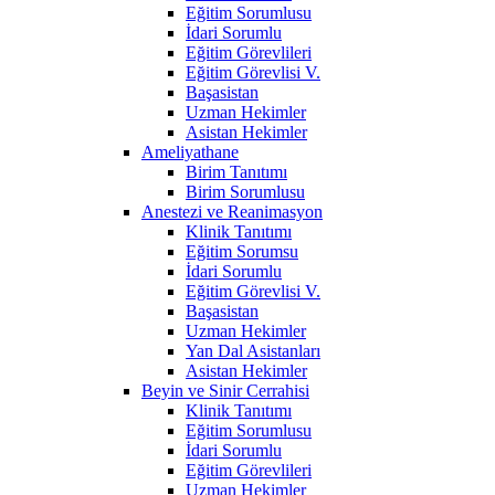
Eğitim Sorumlusu
İdari Sorumlu
Eğitim Görevlileri
Eğitim Görevlisi V.
Başasistan
Uzman Hekimler
Asistan Hekimler
Ameliyathane
Birim Tanıtımı
Birim Sorumlusu
Anestezi ve Reanimasyon
Klinik Tanıtımı
Eğitim Sorumsu
İdari Sorumlu
Eğitim Görevlisi V.
Başasistan
Uzman Hekimler
Yan Dal Asistanları
Asistan Hekimler
Beyin ve Sinir Cerrahisi
Klinik Tanıtımı
Eğitim Sorumlusu
İdari Sorumlu
Eğitim Görevlileri
Uzman Hekimler