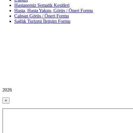
Hastanemiz Şematik Kesitleri
Hasta, Hasta Yakını, Görüş / Öneri Formu
Çalışan Görüş / Öneri Formu
Sağlık Turizmi İletişim Formu
2026
×