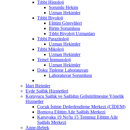
Tıbbi Histoloji
Sorumlu Hekim
Uzman Hekimler
Tıbbi Biyoloji
Eğitim Görevlileri
Birim Sorumlusu
Tıbbi Biyoloji Uzmanları
Tıbbi Parazitoloji
Uzman Hekimler
Tıbbi Mikoloji
Uzman Hekimler
Temel İmmunoloji
Uzman Hekimler
Doku Tipleme Laboratuvarı
Laboratuvar Sorumlusu
İdari Birimler
Evde Sağlık Hizmetleri
Koruyucu Sağlık ve Sağlığın Geliştirilmesine Yönelik
Hizmetler
Çocuk İşitme Değerlendirme Merkezi (ÇİDEM)
Bornova Eğitim Aile Sağlığı Merkezi
Karşıyaka 19 No'lu 15 Temmuz Eğitim Aile
Sağlığı Merkezi
Anne-Bebek