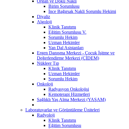
Organ ve Doku Nakli
Birim Sorumlusu
İnce Bağırsak Nakli Sorumlu Hekimi
Diyaliz
Algoloji
Klinik Tanıtımı
Eğitim Sorumlusu V.
Sorumlu Hekim
Uzman Hekimler
Yan Dal Asistanları
Ergen Danışma Merkezi - Çocuk İşitme ve
Değerlendirme Merkezi (ÇİDEM)
Nükleer Tıp
Klinik Tanıtımı
Uzman Hekimler
Sorumlu Hekim
Onkoloji
Radyasyon Onkolojisi
Kemoterapi Hizmetleri
Sağlıklı Yaş Alma Merkezi (YAŞAM)
Laboratuvarlar ve Görüntüleme Üniteleri
Radyoloji
Klinik Tanıtımı
Eğitim Sorumlusu