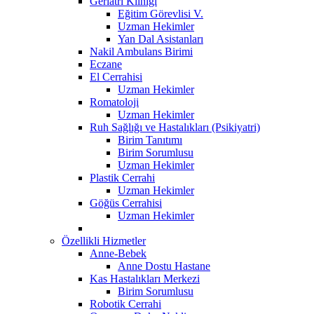
Geriatri Kliniği
Eğitim Görevlisi V.
Uzman Hekimler
Yan Dal Asistanları
Nakil Ambulans Birimi
Eczane
El Cerrahisi
Uzman Hekimler
Romatoloji
Uzman Hekimler
Ruh Sağlığı ve Hastalıkları (Psikiyatri)
Birim Tanıtımı
Birim Sorumlusu
Uzman Hekimler
Plastik Cerrahi
Uzman Hekimler
Göğüs Cerrahisi
Uzman Hekimler
Özellikli Hizmetler
Anne-Bebek
Anne Dostu Hastane
Kas Hastalıkları Merkezi
Birim Sorumlusu
Robotik Cerrahi