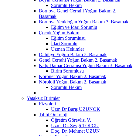
Sorumlu Hekim
Bornova Genel Cerrahi Yoğun Bakım 2.
Basamak
Bornova Yenidoğan Yoğun Bakım 3. Basamak
Eğitim ve İdari Sorumlu
Çocuk Yoğun Bakım
Eğitim Sorumlusu
İdari Sorumlu
Uzman Hekimler
Dahiliye Yoğun Bakım 2. Basamak
Genel Cerrahi Yoğun Bakım 2. Basamak
Kalp Damar Cerrahisi Yoğun Bakım 3. Basamak
Birim Sorumlusu
Koroner Yoğun Bakım 2. Basamak
Nöroloji Yoğun Bakım 2. Basamak
Sorumlu Hekim
Yataksız Birimler
Fizyoloji
Uzm.Dr.Barış UZUNOK
Tıbbi Onkoloji
Öğretim Görevlisi V.
Uzm. Dr. Sevgi TOPÇU
Doç. Dr. Mehmet UZUN