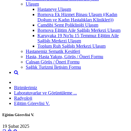
Ulaşım
Hastaneye Ulaşım
Bornova Ek Hizmet Binası Ulaşım ((Kadın
Doğum ve Kadın Hastalıkları Klinikleri))
Çamdibi Semt Polikliniği Ulaşım
Bornova Eğitim Aile Sağlığı Merkezi Ulaşım
Karşıyaka 19 No'lu 15 Temmuz Eğitim Aile
Sağlığı Merkezi Ulaşım
Toplum Ruh Sağlığı Merkezi Ulaşım
Hastanemiz Şematik Kesitleri
Hasta, Hasta Yakını, Görüş / Öneri Formu
Çalışan Görüş / Öneri Formu
Sağlık Turizmi İletişim Formu
Birimlerimiz
Laboratuvarlar ve Görüntüleme ...
Radyoloji
Eğitim Görevlisi V.
Eğitim Görevlisi V.
19 Şubat 2025