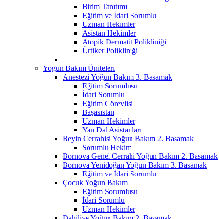
Birim Tanıtımı
Eğitim ve İdari Sorumlu
Uzman Hekimler
Asistan Hekimler
Atopik Dermatit Polikliniği
Ürtiker Polikliniği
Yoğun Bakım Üniteleri
Anestezi Yoğun Bakım 3. Basamak
Eğitim Sorumlusu
İdari Sorumlu
Eğitim Görevlisi
Başasistan
Uzman Hekimler
Yan Dal Asistanları
Beyin Cerrahisi Yoğun Bakım 2. Basamak
Sorumlu Hekim
Bornova Genel Cerrahi Yoğun Bakım 2. Basamak
Bornova Yenidoğan Yoğun Bakım 3. Basamak
Eğitim ve İdari Sorumlu
Çocuk Yoğun Bakım
Eğitim Sorumlusu
İdari Sorumlu
Uzman Hekimler
Dahiliye Yoğun Bakım 2. Basamak