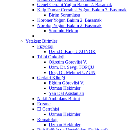
Genel Cerrahi Yoğun Bakım 2. Basamak
Kalp Damar Cerrahisi Yoğun Bakım 3. Basamak
Birim Sorumlusu
Koroner Yoğun Bakım 2. Basamak
Nöroloji Yoğun Bakım 2. Basamak
Sorumlu Hekim
Yataksız Birimler
Fizyoloji
Uzm.Dr.Barış UZUNOK
Tıbbi Onkoloji
Öğretim Görevlisi V.
Uzm. Dr. Sevgi TOPÇU
Doç. Dr. Mehmet UZUN
Geriatri Kliniği
Eğitim Görevlisi V.
Uzman Hekimler
Yan Dal Asistanları
Nakil Ambulans Birimi
Eczane
El Cerrahisi
Uzman Hekimler
Romatoloji
Uzman Hekimler
Ruh Sağlığı ve Hastalıkları (Psikiyatri)