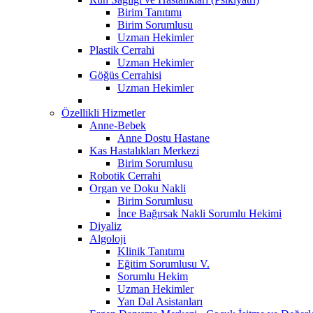
Birim Tanıtımı
Birim Sorumlusu
Uzman Hekimler
Plastik Cerrahi
Uzman Hekimler
Göğüs Cerrahisi
Uzman Hekimler
Özellikli Hizmetler
Anne-Bebek
Anne Dostu Hastane
Kas Hastalıkları Merkezi
Birim Sorumlusu
Robotik Cerrahi
Organ ve Doku Nakli
Birim Sorumlusu
İnce Bağırsak Nakli Sorumlu Hekimi
Diyaliz
Algoloji
Klinik Tanıtımı
Eğitim Sorumlusu V.
Sorumlu Hekim
Uzman Hekimler
Yan Dal Asistanları