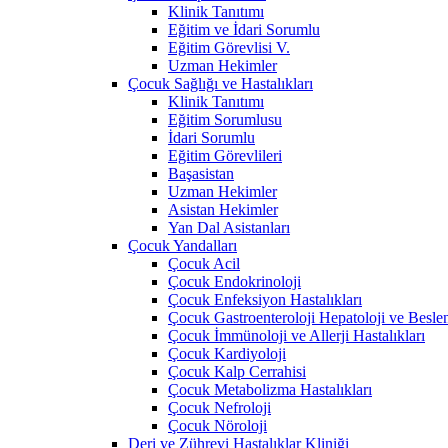
Klinik Tanıtımı
Eğitim ve İdari Sorumlu
Eğitim Görevlisi V.
Uzman Hekimler
Çocuk Sağlığı ve Hastalıkları
Klinik Tanıtımı
Eğitim Sorumlusu
İdari Sorumlu
Eğitim Görevlileri
Başasistan
Uzman Hekimler
Asistan Hekimler
Yan Dal Asistanları
Çocuk Yandalları
Çocuk Acil
Çocuk Endokrinoloji
Çocuk Enfeksiyon Hastalıkları
Çocuk Gastroenteroloji Hepatoloji ve Besle
Çocuk İmmünoloji ve Allerji Hastalıkları
Çocuk Kardiyoloji
Çocuk Kalp Cerrahisi
Çocuk Metabolizma Hastalıkları
Çocuk Nefroloji
Çocuk Nöroloji
Deri ve Zührevi Hastalıklar Kliniği