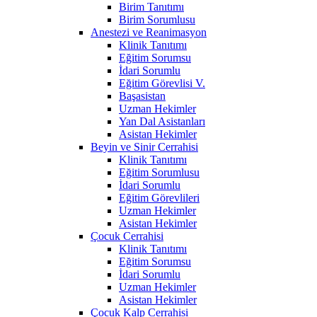
Birim Tanıtımı
Birim Sorumlusu
Anestezi ve Reanimasyon
Klinik Tanıtımı
Eğitim Sorumsu
İdari Sorumlu
Eğitim Görevlisi V.
Başasistan
Uzman Hekimler
Yan Dal Asistanları
Asistan Hekimler
Beyin ve Sinir Cerrahisi
Klinik Tanıtımı
Eğitim Sorumlusu
İdari Sorumlu
Eğitim Görevlileri
Uzman Hekimler
Asistan Hekimler
Çocuk Cerrahisi
Klinik Tanıtımı
Eğitim Sorumsu
İdari Sorumlu
Uzman Hekimler
Asistan Hekimler
Çocuk Kalp Cerrahisi