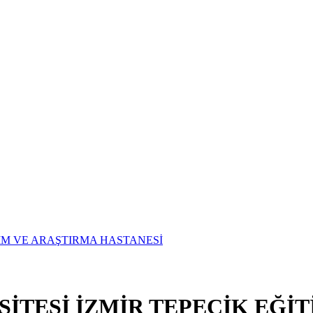
SİTESİ İZMİR TEPECİK EĞİ