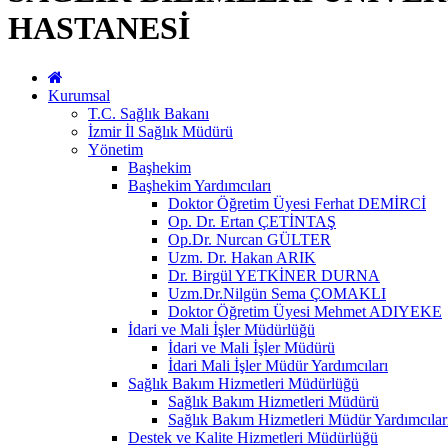
HASTANESİ
Kurumsal
T.C. Sağlık Bakanı
İzmir İl Sağlık Müdürü
Yönetim
Başhekim
Başhekim Yardımcıları
Doktor Öğretim Üyesi Ferhat DEMİRCİ
Op. Dr. Ertan ÇETİNTAŞ
Op.Dr. Nurcan GÜLTER
Uzm. Dr. Hakan ARIK
Dr. Birgül YETKİNER DURNA
Uzm.Dr.Nilgün Sema ÇOMAKLI
Doktor Öğretim Üyesi Mehmet ADIYEKE
İdari ve Mali İşler Müdürlüğü
İdari ve Mali İşler Müdürü
İdari Mali İşler Müdür Yardımcıları
Sağlık Bakım Hizmetleri Müdürlüğü
Sağlık Bakım Hizmetleri Müdürü
Sağlık Bakım Hizmetleri Müdür Yardımcılar
Destek ve Kalite Hizmetleri Müdürlüğü