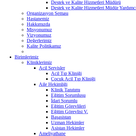
Destek ve Kalite Hizmetleri Müdürü
Destek ve Kalite Hizmetleri Müdür Yardımcı
Organizasyon Şeması
Hastanemiz
Hakkımızda
Misyonumuz
Vizyonumuz
Değerlerimiz
Kalite Politikamız
Birimlerimiz
Kliniklerimiz
Acil Servisler
Acil Tıp Kliniği
Çocuk Acil Tıp Kliniği
Aile Hekimliği
Klinik Tanıtımı
Eğitim Sorumlusu
İdari Sorumlu
Eğitim Görevlileri
Eğitim Görevlisi V.
Başasistan
Uzman Hekimler
Asistan Hekimler
Ameliyathane