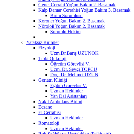
Genel Cerrahi Yoğun Bakım 2. Basamak
Kalp Damar Cerrahisi Yoğun Bakım 3. Basamak
Birim Sorumlusu
Koroner Yoğun Bakım 2. Basamak
Nöroloji Yoğun Bakım 2. Basamak
Sorumlu Hekim
Yataksız Birimler
Fizyoloji
Uzm.Dr.Barış UZUNOK
Tıbbi Onkoloji
Öğretim Görevlisi V.
Uzm. Dr. Sevgi TOPÇU
Doç. Dr. Mehmet UZUN
Geriatri Kliniği
Eğitim Görevlisi V.
Uzman Hekimler
Yan Dal Asistanları
Nakil Ambulans Birimi
Eczane
El Cerrahisi
Uzman Hekimler
Romatoloji
Uzman Hekimler
Ruh Sağlığı ve Hastalıkları (Psikiyatri)