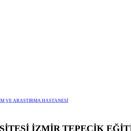
SİTESİ İZMİR TEPECİK EĞİ