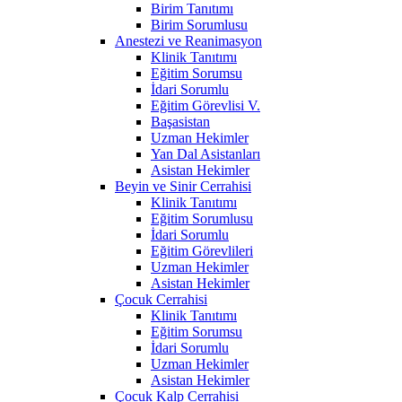
Birim Tanıtımı
Birim Sorumlusu
Anestezi ve Reanimasyon
Klinik Tanıtımı
Eğitim Sorumsu
İdari Sorumlu
Eğitim Görevlisi V.
Başasistan
Uzman Hekimler
Yan Dal Asistanları
Asistan Hekimler
Beyin ve Sinir Cerrahisi
Klinik Tanıtımı
Eğitim Sorumlusu
İdari Sorumlu
Eğitim Görevlileri
Uzman Hekimler
Asistan Hekimler
Çocuk Cerrahisi
Klinik Tanıtımı
Eğitim Sorumsu
İdari Sorumlu
Uzman Hekimler
Asistan Hekimler
Çocuk Kalp Cerrahisi