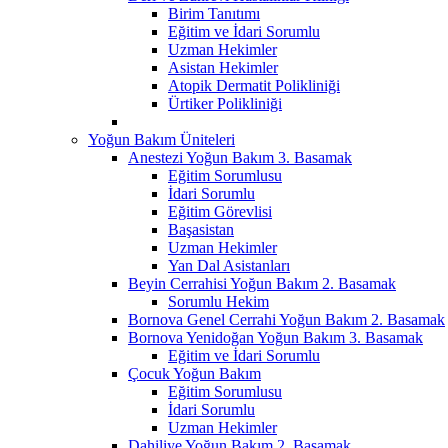
Birim Tanıtımı
Eğitim ve İdari Sorumlu
Uzman Hekimler
Asistan Hekimler
Atopik Dermatit Polikliniği
Ürtiker Polikliniği
Yoğun Bakım Üniteleri
Anestezi Yoğun Bakım 3. Basamak
Eğitim Sorumlusu
İdari Sorumlu
Eğitim Görevlisi
Başasistan
Uzman Hekimler
Yan Dal Asistanları
Beyin Cerrahisi Yoğun Bakım 2. Basamak
Sorumlu Hekim
Bornova Genel Cerrahi Yoğun Bakım 2. Basamak
Bornova Yenidoğan Yoğun Bakım 3. Basamak
Eğitim ve İdari Sorumlu
Çocuk Yoğun Bakım
Eğitim Sorumlusu
İdari Sorumlu
Uzman Hekimler
Dahiliye Yoğun Bakım 2. Basamak