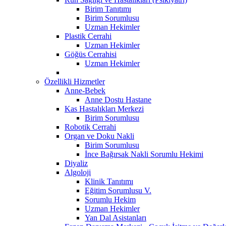
Birim Tanıtımı
Birim Sorumlusu
Uzman Hekimler
Plastik Cerrahi
Uzman Hekimler
Göğüs Cerrahisi
Uzman Hekimler
Özellikli Hizmetler
Anne-Bebek
Anne Dostu Hastane
Kas Hastalıkları Merkezi
Birim Sorumlusu
Robotik Cerrahi
Organ ve Doku Nakli
Birim Sorumlusu
İnce Bağırsak Nakli Sorumlu Hekimi
Diyaliz
Algoloji
Klinik Tanıtımı
Eğitim Sorumlusu V.
Sorumlu Hekim
Uzman Hekimler
Yan Dal Asistanları