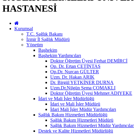
HASTANESİ
Kurumsal
T.C. Sağlık Bakanı
İzmir İl Sağlık Müdürü
Yönetim
Başhekim
Başhekim Yardımcıları
Doktor Öğretim Üyesi Ferhat DEMİRCİ
Op. Dr. Ertan ÇETİNTAŞ
Op.Dr. Nurcan GÜLTER
Uzm. Dr. Hakan ARIK
Dr. Birgül YETKİNER DURNA
Uzm.Dr.Nilgün Sema ÇOMAKLI
Doktor Öğretim Üyesi Mehmet ADIYEKE
İdari ve Mali İşler Müdürlüğü
İdari ve Mali İşler Müdürü
İdari Mali İşler Müdür Yardımcıları
Sağlık Bakım Hizmetleri Müdürlüğü
Sağlık Bakım Hizmetleri Müdürü
Sağlık Bakım Hizmetleri Müdür Yardımcılar
Destek ve Kalite Hizmetleri Müdürlüğü