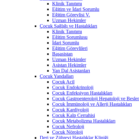
Klinik Tanıtımı
Eğitim ve İdari Sorumlu
Eğitim Görevlisi V.
Uzman Hekimler
Çocuk Sağlığı ve Hastalıkları
Klinik Tanıtımı
Eğitim Sorumlusu
İdari Sorumlu
Eğitim Görevlileri
Başasistan
Uzman Hekimler
Asistan Hekimler
Yan Dal Asistanları
Çocuk Yandalları
Çocuk Acil
Çocuk Endokrinoloji
Çocuk Enfeksiyon Hastalıkları
Çocuk Gastroenteroloji Hepatoloji ve Besle
Çocuk İmmünoloji ve Allerji Hastalıkları
Çocuk Kardiyoloji
Çocuk Kalp Cerrahisi
Çocuk Metabolizma Hastalıkları
Çocuk Nefroloji
Çocuk Nöroloji
Deri ve Zührevi Hastalıklar Kliniği