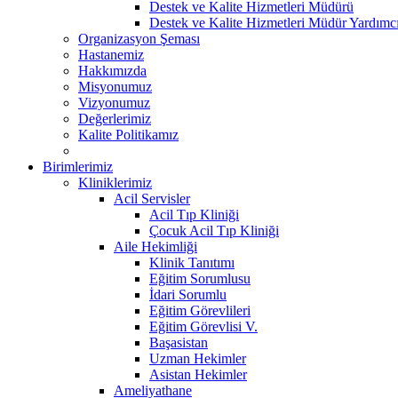
Destek ve Kalite Hizmetleri Müdürü
Destek ve Kalite Hizmetleri Müdür Yardımcı
Organizasyon Şeması
Hastanemiz
Hakkımızda
Misyonumuz
Vizyonumuz
Değerlerimiz
Kalite Politikamız
Birimlerimiz
Kliniklerimiz
Acil Servisler
Acil Tıp Kliniği
Çocuk Acil Tıp Kliniği
Aile Hekimliği
Klinik Tanıtımı
Eğitim Sorumlusu
İdari Sorumlu
Eğitim Görevlileri
Eğitim Görevlisi V.
Başasistan
Uzman Hekimler
Asistan Hekimler
Ameliyathane