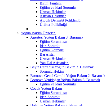
Birim Tanıtımı
Eğitim ve İdari Sorumlu
Uzman Hekimler
Asistan Hekimler
Atopik Dermatit Polikliniği
Ürtiker Polikliniği
Yoğun Bakım Üniteleri
Anestezi Yoğun Bakım 3. Basamak
Eğitim Sorumlusu
İdari Sorumlu
Eğitim Görevlisi
Başasistan
Uzman Hekimler
Yan Dal Asistanları
Beyin Cerrahisi Yoğun Bakım 2. Basamak
Sorumlu Hekim
Bornova Genel Cerrahi Yoğun Bakım 2. Basamak
Bornova Yenidoğan Yoğun Bakım 3. Basamak
Eğitim ve İdari Sorumlu
Çocuk Yoğun Bakım
Eğitim Sorumlusu
İdari Sorumlu
Uzman Hekimler
Dahiliye Yoğun Bakım 2. Basamak