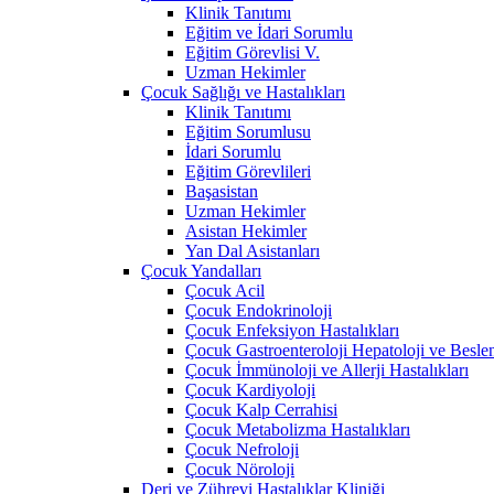
Klinik Tanıtımı
Eğitim ve İdari Sorumlu
Eğitim Görevlisi V.
Uzman Hekimler
Çocuk Sağlığı ve Hastalıkları
Klinik Tanıtımı
Eğitim Sorumlusu
İdari Sorumlu
Eğitim Görevlileri
Başasistan
Uzman Hekimler
Asistan Hekimler
Yan Dal Asistanları
Çocuk Yandalları
Çocuk Acil
Çocuk Endokrinoloji
Çocuk Enfeksiyon Hastalıkları
Çocuk Gastroenteroloji Hepatoloji ve Besle
Çocuk İmmünoloji ve Allerji Hastalıkları
Çocuk Kardiyoloji
Çocuk Kalp Cerrahisi
Çocuk Metabolizma Hastalıkları
Çocuk Nefroloji
Çocuk Nöroloji
Deri ve Zührevi Hastalıklar Kliniği