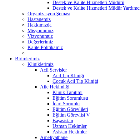
Destek ve Kalite Hizmetleri Müdürü
Destek ve Kalite Hizmetleri Müdür Yardımcı
Organizasyon Şeması
Hastanemiz
Hakkımızda
Misyonumuz
Vizyonumuz
Değerlerimiz
Kalite Politikamız
Birimlerimiz
Kliniklerimiz
Acil Servisler
Acil Tıp Kliniği
Çocuk Acil Tıp Kliniği
Aile Hekimliği
Klinik Tanıtımı
Eğitim Sorumlusu
İdari Sorumlu
Eğitim Görevlileri
Eğitim Görevlisi V.
Başasistan
Uzman Hekimler
Asistan Hekimler
Ameliyathane