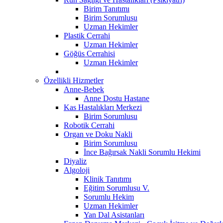
Birim Tanıtımı
Birim Sorumlusu
Uzman Hekimler
Plastik Cerrahi
Uzman Hekimler
Göğüs Cerrahisi
Uzman Hekimler
Özellikli Hizmetler
Anne-Bebek
Anne Dostu Hastane
Kas Hastalıkları Merkezi
Birim Sorumlusu
Robotik Cerrahi
Organ ve Doku Nakli
Birim Sorumlusu
İnce Bağırsak Nakli Sorumlu Hekimi
Diyaliz
Algoloji
Klinik Tanıtımı
Eğitim Sorumlusu V.
Sorumlu Hekim
Uzman Hekimler
Yan Dal Asistanları