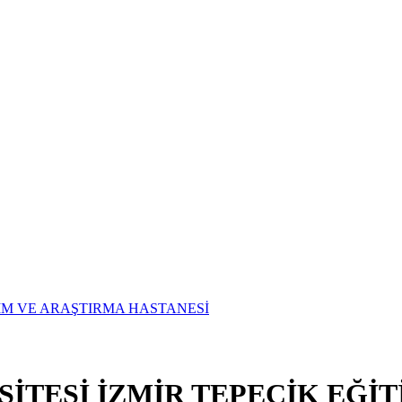
SİTESİ İZMİR TEPECİK EĞİ