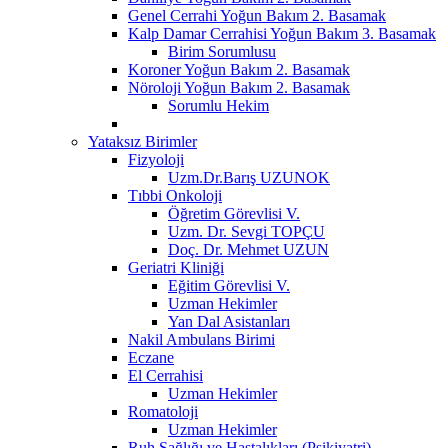
Genel Cerrahi Yoğun Bakım 2. Basamak
Kalp Damar Cerrahisi Yoğun Bakım 3. Basamak
Birim Sorumlusu
Koroner Yoğun Bakım 2. Basamak
Nöroloji Yoğun Bakım 2. Basamak
Sorumlu Hekim
Yataksız Birimler
Fizyoloji
Uzm.Dr.Barış UZUNOK
Tıbbi Onkoloji
Öğretim Görevlisi V.
Uzm. Dr. Sevgi TOPÇU
Doç. Dr. Mehmet UZUN
Geriatri Kliniği
Eğitim Görevlisi V.
Uzman Hekimler
Yan Dal Asistanları
Nakil Ambulans Birimi
Eczane
El Cerrahisi
Uzman Hekimler
Romatoloji
Uzman Hekimler
Ruh Sağlığı ve Hastalıkları (Psikiyatri)