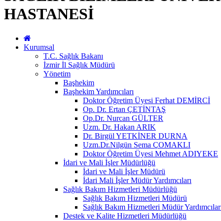
HASTANESİ
Kurumsal
T.C. Sağlık Bakanı
İzmir İl Sağlık Müdürü
Yönetim
Başhekim
Başhekim Yardımcıları
Doktor Öğretim Üyesi Ferhat DEMİRCİ
Op. Dr. Ertan ÇETİNTAŞ
Op.Dr. Nurcan GÜLTER
Uzm. Dr. Hakan ARIK
Dr. Birgül YETKİNER DURNA
Uzm.Dr.Nilgün Sema ÇOMAKLI
Doktor Öğretim Üyesi Mehmet ADIYEKE
İdari ve Mali İşler Müdürlüğü
İdari ve Mali İşler Müdürü
İdari Mali İşler Müdür Yardımcıları
Sağlık Bakım Hizmetleri Müdürlüğü
Sağlık Bakım Hizmetleri Müdürü
Sağlık Bakım Hizmetleri Müdür Yardımcılar
Destek ve Kalite Hizmetleri Müdürlüğü