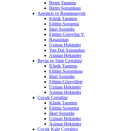
Birim Tanıtımı
Birim Sorumlusu
Anestezi ve Reanimasyon
Klinik Tanıtımı
Eğitim Sorumsu
İdari Sorumlu
Eğitim Görevlisi V.
Başasistan
Uzman Hekimler
Yan Dal Asistanları
Asistan Hekimler
Beyin ve Sinir Cerrahisi
Klinik Tanıtımı
Eğitim Sorumlusu
İdari Sorumlu
Eğitim Görevlileri
Uzman Hekimler
Asistan Hekimler
Çocuk Cerrahisi
Klinik Tanıtımı
Eğitim Sorumsu
İdari Sorumlu
Uzman Hekimler
Asistan Hekimler
Çocuk Kalp Cerrahisi