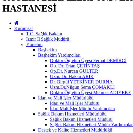
HASTANESİ
Kurumsal
T.C. Sağlık Bakanı
İzmir İl Sağlık Müdürü
Yönetim
Başhekim
Başhekim Yardımcıları
Doktor Öğretim Üyesi Ferhat DEMİRCİ
Op. Dr. Ertan ÇETİNTAŞ
Op.Dr. Nurcan GÜLTER
Uzm. Dr. Hakan ARIK
Dr. Birgül YETKİNER DURNA
Uzm.Dr.Nilgün Sema ÇOMAKLI
Doktor Öğretim Üyesi Mehmet ADIYEKE
İdari ve Mali İşler Müdürlüğü
İdari ve Mali İşler Müdürü
İdari Mali İşler Müdür Yardımcıları
Sağlık Bakım Hizmetleri Müdürlüğü
Sağlık Bakım Hizmetleri Müdürü
Sağlık Bakım Hizmetleri Müdür Yardımcılar
Destek ve Kalite Hizmetleri Müdürlüğü