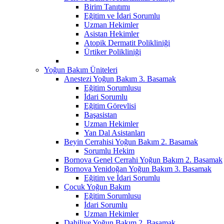
Birim Tanıtımı
Eğitim ve İdari Sorumlu
Uzman Hekimler
Asistan Hekimler
Atopik Dermatit Polikliniği
Ürtiker Polikliniği
Yoğun Bakım Üniteleri
Anestezi Yoğun Bakım 3. Basamak
Eğitim Sorumlusu
İdari Sorumlu
Eğitim Görevlisi
Başasistan
Uzman Hekimler
Yan Dal Asistanları
Beyin Cerrahisi Yoğun Bakım 2. Basamak
Sorumlu Hekim
Bornova Genel Cerrahi Yoğun Bakım 2. Basamak
Bornova Yenidoğan Yoğun Bakım 3. Basamak
Eğitim ve İdari Sorumlu
Çocuk Yoğun Bakım
Eğitim Sorumlusu
İdari Sorumlu
Uzman Hekimler
Dahiliye Yoğun Bakım 2. Basamak