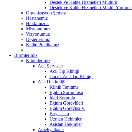
Destek ve Kalite Hizmetleri Müdürü
Destek ve Kalite Hizmetleri Müdür Yardımcı
Organizasyon Şeması
Hastanemiz
Hakkımızda
Misyonumuz
Vizyonumuz
Değerlerimiz
Kalite Politikamız
Birimlerimiz
Kliniklerimiz
Acil Servisler
Acil Tıp Kliniği
Çocuk Acil Tıp Kliniği
Aile Hekimliği
Klinik Tanıtımı
Eğitim Sorumlusu
İdari Sorumlu
Eğitim Görevlileri
Eğitim Görevlisi V.
Başasistan
Uzman Hekimler
Asistan Hekimler
Ameliyathane