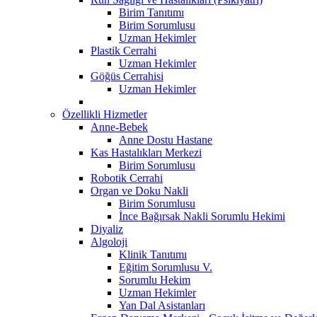
Birim Tanıtımı
Birim Sorumlusu
Uzman Hekimler
Plastik Cerrahi
Uzman Hekimler
Göğüs Cerrahisi
Uzman Hekimler
Özellikli Hizmetler
Anne-Bebek
Anne Dostu Hastane
Kas Hastalıkları Merkezi
Birim Sorumlusu
Robotik Cerrahi
Organ ve Doku Nakli
Birim Sorumlusu
İnce Bağırsak Nakli Sorumlu Hekimi
Diyaliz
Algoloji
Klinik Tanıtımı
Eğitim Sorumlusu V.
Sorumlu Hekim
Uzman Hekimler
Yan Dal Asistanları