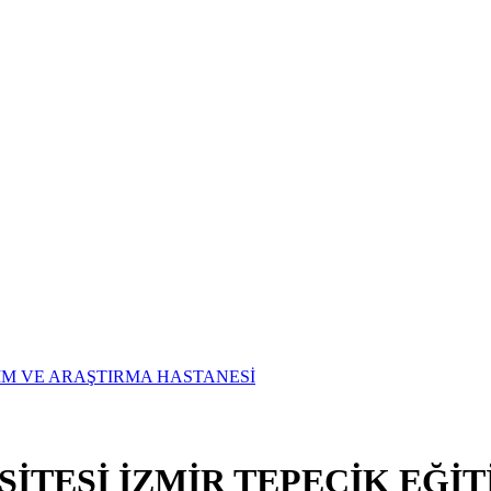
SİTESİ İZMİR TEPECİK EĞİ