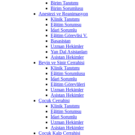
Birim Tanıtımı
Birim Sorumlusu
Anestezi ve Reanimasyon
Klinik Tanıtımı
Eğitim Sorumsu
İdari Sorumlu
Eğitim Görevlisi V.
Başasistan
Uzman Hekimler
Yan Dal Asistanları
Asistan Hekimler
Beyin ve Sinir Cerrahisi
Klinik Tanıtımı
Eğitim Sorumlusu
İdari Sorumlu
Eğitim Görevlileri
Uzman Hekimler
Asistan Hekimler
Çocuk Cerrahisi
Klinik Tanıtımı
Eğitim Sorumsu
İdari Sorumlu
Uzman Hekimler
Asistan Hekimler
Çocuk Kalp Cerrahisi