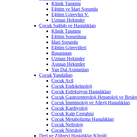
Klinik Tanıtımı
Eğitim ve İdari Sorumlu
Eğitim Görevlisi V.
Uzman Hekimler
Çocuk Sağlığı ve Hastalıkları
Klinik Tanıtımı
Eğitim Sorumlusu
İdari Sorumlu
Eğitim Görevlileri
Başasistan
Uzman Hekimler
Asistan Hekimler
Yan Dal Asistanları
Çocuk Yandalları
Çocuk Acil
Çocuk Endokrinoloji
Çocuk Enfeksiyon Hastalıkları
Çocuk Gastroenteroloji Hepatoloji ve Besle
Çocuk İmmünoloji ve Allerji Hastalıkları
Çocuk Kardiyoloji
Çocuk Kalp Cerrahisi
Çocuk Metabolizma Hastalıkları
Çocuk Nefroloji
Çocuk Nöroloji
Deri ve Zührevi Hastalıklar Kliniği