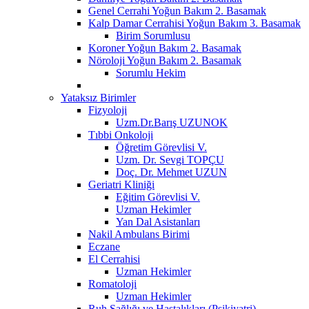
Genel Cerrahi Yoğun Bakım 2. Basamak
Kalp Damar Cerrahisi Yoğun Bakım 3. Basamak
Birim Sorumlusu
Koroner Yoğun Bakım 2. Basamak
Nöroloji Yoğun Bakım 2. Basamak
Sorumlu Hekim
Yataksız Birimler
Fizyoloji
Uzm.Dr.Barış UZUNOK
Tıbbi Onkoloji
Öğretim Görevlisi V.
Uzm. Dr. Sevgi TOPÇU
Doç. Dr. Mehmet UZUN
Geriatri Kliniği
Eğitim Görevlisi V.
Uzman Hekimler
Yan Dal Asistanları
Nakil Ambulans Birimi
Eczane
El Cerrahisi
Uzman Hekimler
Romatoloji
Uzman Hekimler
Ruh Sağlığı ve Hastalıkları (Psikiyatri)