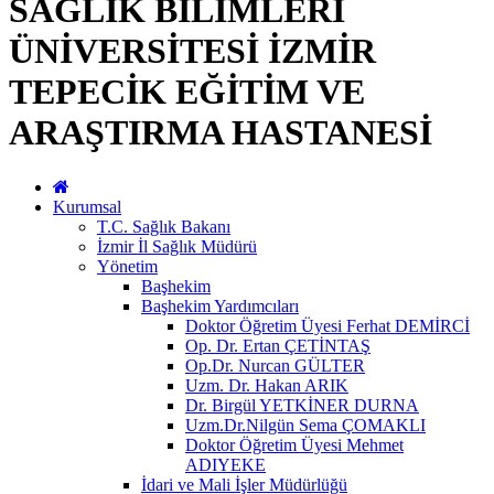
SAĞLIK BİLİMLERİ
ÜNİVERSİTESİ İZMİR
TEPECİK EĞİTİM VE
ARAŞTIRMA HASTANESİ
Kurumsal
T.C. Sağlık Bakanı
İzmir İl Sağlık Müdürü
Yönetim
Başhekim
Başhekim Yardımcıları
Doktor Öğretim Üyesi Ferhat DEMİRCİ
Op. Dr. Ertan ÇETİNTAŞ
Op.Dr. Nurcan GÜLTER
Uzm. Dr. Hakan ARIK
Dr. Birgül YETKİNER DURNA
Uzm.Dr.Nilgün Sema ÇOMAKLI
Doktor Öğretim Üyesi Mehmet
ADIYEKE
İdari ve Mali İşler Müdürlüğü