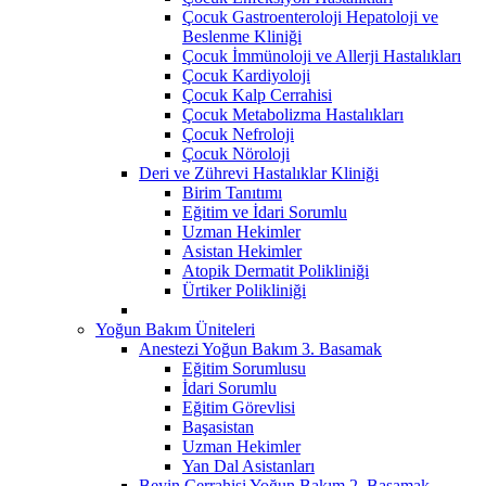
Çocuk Gastroenteroloji Hepatoloji ve
Beslenme Kliniği
Çocuk İmmünoloji ve Allerji Hastalıkları
Çocuk Kardiyoloji
Çocuk Kalp Cerrahisi
Çocuk Metabolizma Hastalıkları
Çocuk Nefroloji
Çocuk Nöroloji
Deri ve Zührevi Hastalıklar Kliniği
Birim Tanıtımı
Eğitim ve İdari Sorumlu
Uzman Hekimler
Asistan Hekimler
Atopik Dermatit Polikliniği
Ürtiker Polikliniği
Yoğun Bakım Üniteleri
Anestezi Yoğun Bakım 3. Basamak
Eğitim Sorumlusu
İdari Sorumlu
Eğitim Görevlisi
Başasistan
Uzman Hekimler
Yan Dal Asistanları
Beyin Cerrahisi Yoğun Bakım 2. Basamak