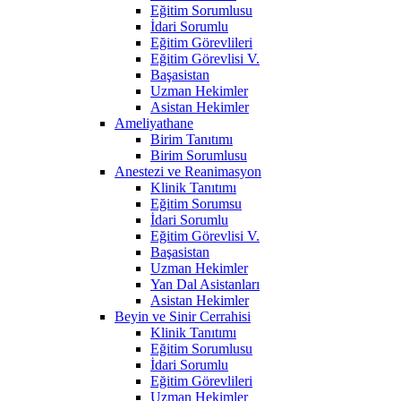
Eğitim Sorumlusu
İdari Sorumlu
Eğitim Görevlileri
Eğitim Görevlisi V.
Başasistan
Uzman Hekimler
Asistan Hekimler
Ameliyathane
Birim Tanıtımı
Birim Sorumlusu
Anestezi ve Reanimasyon
Klinik Tanıtımı
Eğitim Sorumsu
İdari Sorumlu
Eğitim Görevlisi V.
Başasistan
Uzman Hekimler
Yan Dal Asistanları
Asistan Hekimler
Beyin ve Sinir Cerrahisi
Klinik Tanıtımı
Eğitim Sorumlusu
İdari Sorumlu
Eğitim Görevlileri
Uzman Hekimler