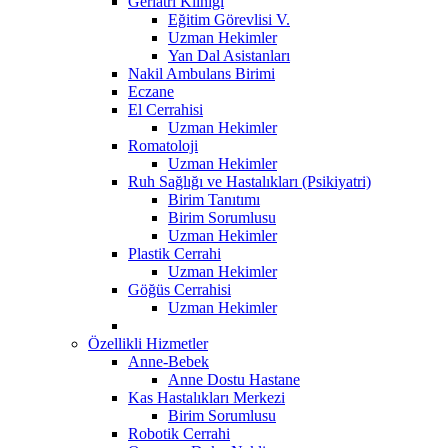
Geriatri Kliniği
Eğitim Görevlisi V.
Uzman Hekimler
Yan Dal Asistanları
Nakil Ambulans Birimi
Eczane
El Cerrahisi
Uzman Hekimler
Romatoloji
Uzman Hekimler
Ruh Sağlığı ve Hastalıkları (Psikiyatri)
Birim Tanıtımı
Birim Sorumlusu
Uzman Hekimler
Plastik Cerrahi
Uzman Hekimler
Göğüs Cerrahisi
Uzman Hekimler
Özellikli Hizmetler
Anne-Bebek
Anne Dostu Hastane
Kas Hastalıkları Merkezi
Birim Sorumlusu
Robotik Cerrahi