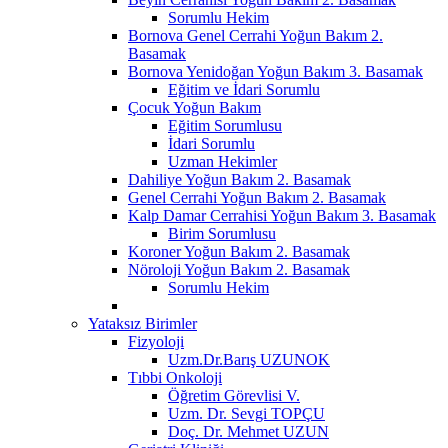
Sorumlu Hekim
Bornova Genel Cerrahi Yoğun Bakım 2.
Basamak
Bornova Yenidoğan Yoğun Bakım 3. Basamak
Eğitim ve İdari Sorumlu
Çocuk Yoğun Bakım
Eğitim Sorumlusu
İdari Sorumlu
Uzman Hekimler
Dahiliye Yoğun Bakım 2. Basamak
Genel Cerrahi Yoğun Bakım 2. Basamak
Kalp Damar Cerrahisi Yoğun Bakım 3. Basamak
Birim Sorumlusu
Koroner Yoğun Bakım 2. Basamak
Nöroloji Yoğun Bakım 2. Basamak
Sorumlu Hekim
Yataksız Birimler
Fizyoloji
Uzm.Dr.Barış UZUNOK
Tıbbi Onkoloji
Öğretim Görevlisi V.
Uzm. Dr. Sevgi TOPÇU
Doç. Dr. Mehmet UZUN