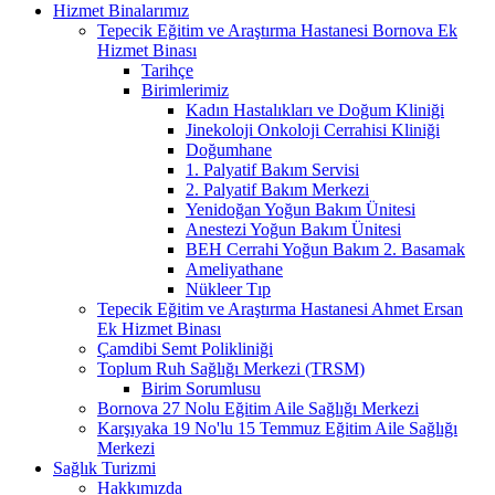
Hizmet Binalarımız
Tepecik Eğitim ve Araştırma Hastanesi Bornova Ek
Hizmet Binası
Tarihçe
Birimlerimiz
Kadın Hastalıkları ve Doğum Kliniği
Jinekoloji Onkoloji Cerrahisi Kliniği
Doğumhane
1. Palyatif Bakım Servisi
2. Palyatif Bakım Merkezi
Yenidoğan Yoğun Bakım Ünitesi
Anestezi Yoğun Bakım Ünitesi
BEH Cerrahi Yoğun Bakım 2. Basamak
Ameliyathane
Nükleer Tıp
Tepecik Eğitim ve Araştırma Hastanesi Ahmet Ersan
Ek Hizmet Binası
Çamdibi Semt Polikliniği
Toplum Ruh Sağlığı Merkezi (TRSM)
Birim Sorumlusu
Bornova 27 Nolu Eğitim Aile Sağlığı Merkezi
Karşıyaka 19 No'lu 15 Temmuz Eğitim Aile Sağlığı
Merkezi
Sağlık Turizmi
Hakkımızda