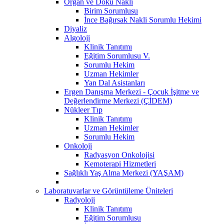
Organ ve Doku Nakli
Birim Sorumlusu
İnce Bağırsak Nakli Sorumlu Hekimi
Diyaliz
Algoloji
Klinik Tanıtımı
Eğitim Sorumlusu V.
Sorumlu Hekim
Uzman Hekimler
Yan Dal Asistanları
Ergen Danışma Merkezi - Çocuk İşitme ve
Değerlendirme Merkezi (ÇİDEM)
Nükleer Tıp
Klinik Tanıtımı
Uzman Hekimler
Sorumlu Hekim
Onkoloji
Radyasyon Onkolojisi
Kemoterapi Hizmetleri
Sağlıklı Yaş Alma Merkezi (YAŞAM)
Laboratuvarlar ve Görüntüleme Üniteleri
Radyoloji
Klinik Tanıtımı
Eğitim Sorumlusu