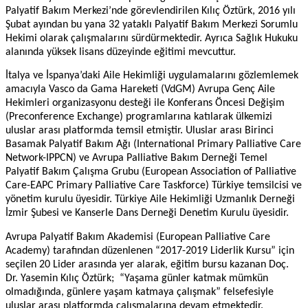
Palyatif Bakım Merkezi’nde görevlendirilen Kılıç Öztürk, 2016 yılı
Şubat ayından bu yana 32 yataklı Palyatif Bakım Merkezi Sorumlu
Hekimi olarak çalışmalarını sürdürmektedir. Ayrıca Sağlık Hukuku
alanında yüksek lisans düzeyinde eğitimi mevcuttur.
İtalya ve İspanya’daki Aile Hekimliği uygulamalarını gözlemlemek
amacıyla Vasco da Gama Hareketi (VdGM) Avrupa Genç Aile
Hekimleri organizasyonu desteği ile Konferans Öncesi Değişim
(Preconference Exchange) programlarına katılarak ülkemizi
uluslar arası platformda temsil etmiştir. Uluslar arası Birinci
Basamak Palyatif Bakım Ağı (International Primary Palliative Care
Network-IPPCN) ve Avrupa Palliative Bakım Derneği Temel
Palyatif Bakım Çalışma Grubu (European Association of Palliative
Care-EAPC Primary Palliative Care Taskforce) Türkiye temsilcisi ve
yönetim kurulu üyesidir. Türkiye Aile Hekimliği Uzmanlık Derneği
İzmir Şubesi ve Kanserle Dans Derneği Denetim Kurulu üyesidir.
Avrupa Palyatif Bakım Akademisi (European Palliative Care
Academy) tarafından düzenlenen “2017-2019 Liderlik Kursu” için
seçilen 20 Lider arasında yer alarak, eğitim bursu kazanan Doç.
Dr. Yasemin Kılıç Öztürk; “Yaşama günler katmak mümkün
olmadığında, günlere yaşam katmaya çalışmak” felsefesiyle
uluslar arası platformda çalışmalarına devam etmektedir.