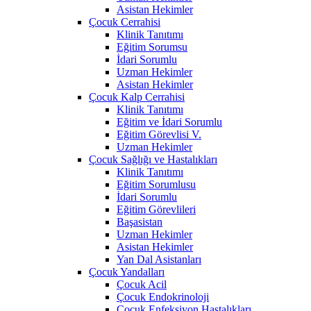
Asistan Hekimler
Çocuk Cerrahisi
Klinik Tanıtımı
Eğitim Sorumsu
İdari Sorumlu
Uzman Hekimler
Asistan Hekimler
Çocuk Kalp Cerrahisi
Klinik Tanıtımı
Eğitim ve İdari Sorumlu
Eğitim Görevlisi V.
Uzman Hekimler
Çocuk Sağlığı ve Hastalıkları
Klinik Tanıtımı
Eğitim Sorumlusu
İdari Sorumlu
Eğitim Görevlileri
Başasistan
Uzman Hekimler
Asistan Hekimler
Yan Dal Asistanları
Çocuk Yandalları
Çocuk Acil
Çocuk Endokrinoloji
Çocuk Enfeksiyon Hastalıkları