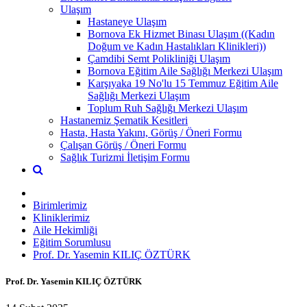
Ulaşım
Hastaneye Ulaşım
Bornova Ek Hizmet Binası Ulaşım ((Kadın
Doğum ve Kadın Hastalıkları Klinikleri))
Çamdibi Semt Polikliniği Ulaşım
Bornova Eğitim Aile Sağlığı Merkezi Ulaşım
Karşıyaka 19 No'lu 15 Temmuz Eğitim Aile
Sağlığı Merkezi Ulaşım
Toplum Ruh Sağlığı Merkezi Ulaşım
Hastanemiz Şematik Kesitleri
Hasta, Hasta Yakını, Görüş / Öneri Formu
Çalışan Görüş / Öneri Formu
Sağlık Turizmi İletişim Formu
Birimlerimiz
Kliniklerimiz
Aile Hekimliği
Eğitim Sorumlusu
Prof. Dr. Yasemin KILIÇ ÖZTÜRK
Prof. Dr. Yasemin KILIÇ ÖZTÜRK