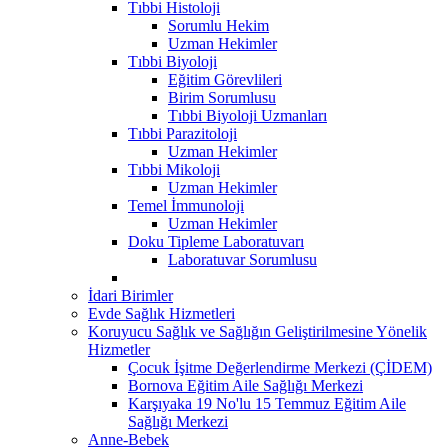
Tıbbi Histoloji
Sorumlu Hekim
Uzman Hekimler
Tıbbi Biyoloji
Eğitim Görevlileri
Birim Sorumlusu
Tıbbi Biyoloji Uzmanları
Tıbbi Parazitoloji
Uzman Hekimler
Tıbbi Mikoloji
Uzman Hekimler
Temel İmmunoloji
Uzman Hekimler
Doku Tipleme Laboratuvarı
Laboratuvar Sorumlusu
İdari Birimler
Evde Sağlık Hizmetleri
Koruyucu Sağlık ve Sağlığın Geliştirilmesine Yönelik
Hizmetler
Çocuk İşitme Değerlendirme Merkezi (ÇİDEM)
Bornova Eğitim Aile Sağlığı Merkezi
Karşıyaka 19 No'lu 15 Temmuz Eğitim Aile
Sağlığı Merkezi
Anne-Bebek