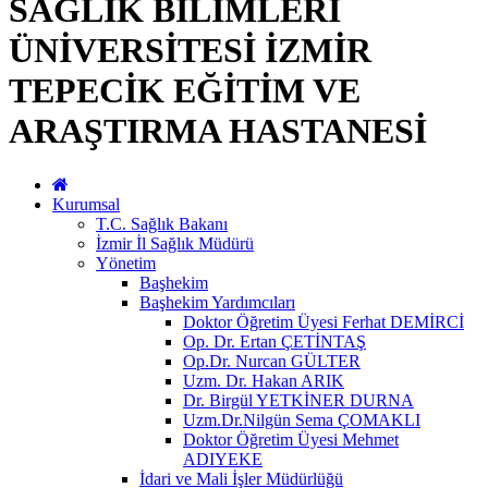
SAĞLIK BİLİMLERİ
ÜNİVERSİTESİ İZMİR
TEPECİK EĞİTİM VE
ARAŞTIRMA HASTANESİ
Kurumsal
T.C. Sağlık Bakanı
İzmir İl Sağlık Müdürü
Yönetim
Başhekim
Başhekim Yardımcıları
Doktor Öğretim Üyesi Ferhat DEMİRCİ
Op. Dr. Ertan ÇETİNTAŞ
Op.Dr. Nurcan GÜLTER
Uzm. Dr. Hakan ARIK
Dr. Birgül YETKİNER DURNA
Uzm.Dr.Nilgün Sema ÇOMAKLI
Doktor Öğretim Üyesi Mehmet
ADIYEKE
İdari ve Mali İşler Müdürlüğü