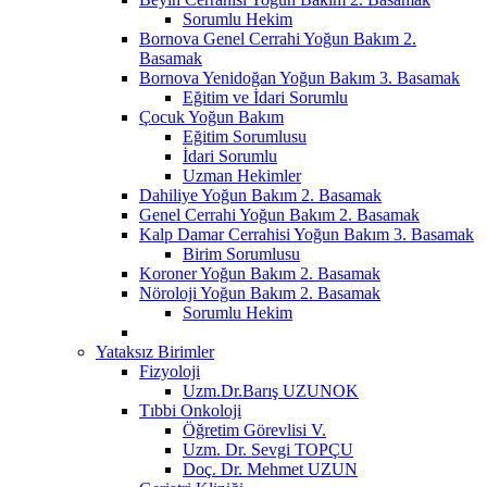
Sorumlu Hekim
Bornova Genel Cerrahi Yoğun Bakım 2.
Basamak
Bornova Yenidoğan Yoğun Bakım 3. Basamak
Eğitim ve İdari Sorumlu
Çocuk Yoğun Bakım
Eğitim Sorumlusu
İdari Sorumlu
Uzman Hekimler
Dahiliye Yoğun Bakım 2. Basamak
Genel Cerrahi Yoğun Bakım 2. Basamak
Kalp Damar Cerrahisi Yoğun Bakım 3. Basamak
Birim Sorumlusu
Koroner Yoğun Bakım 2. Basamak
Nöroloji Yoğun Bakım 2. Basamak
Sorumlu Hekim
Yataksız Birimler
Fizyoloji
Uzm.Dr.Barış UZUNOK
Tıbbi Onkoloji
Öğretim Görevlisi V.
Uzm. Dr. Sevgi TOPÇU
Doç. Dr. Mehmet UZUN