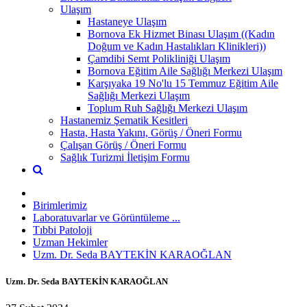
Ulaşım
Hastaneye Ulaşım
Bornova Ek Hizmet Binası Ulaşım ((Kadın
Doğum ve Kadın Hastalıkları Klinikleri))
Çamdibi Semt Polikliniği Ulaşım
Bornova Eğitim Aile Sağlığı Merkezi Ulaşım
Karşıyaka 19 No'lu 15 Temmuz Eğitim Aile
Sağlığı Merkezi Ulaşım
Toplum Ruh Sağlığı Merkezi Ulaşım
Hastanemiz Şematik Kesitleri
Hasta, Hasta Yakını, Görüş / Öneri Formu
Çalışan Görüş / Öneri Formu
Sağlık Turizmi İletişim Formu
Birimlerimiz
Laboratuvarlar ve Görüntüleme ...
Tıbbi Patoloji
Uzman Hekimler
Uzm. Dr. Seda BAYTEKİN KARAOĞLAN
Uzm. Dr. Seda BAYTEKİN KARAOĞLAN