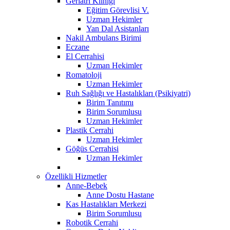
Geriatri Kliniği
Eğitim Görevlisi V.
Uzman Hekimler
Yan Dal Asistanları
Nakil Ambulans Birimi
Eczane
El Cerrahisi
Uzman Hekimler
Romatoloji
Uzman Hekimler
Ruh Sağlığı ve Hastalıkları (Psikiyatri)
Birim Tanıtımı
Birim Sorumlusu
Uzman Hekimler
Plastik Cerrahi
Uzman Hekimler
Göğüs Cerrahisi
Uzman Hekimler
Özellikli Hizmetler
Anne-Bebek
Anne Dostu Hastane
Kas Hastalıkları Merkezi
Birim Sorumlusu
Robotik Cerrahi