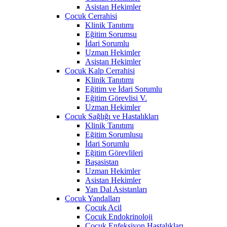
Asistan Hekimler
Çocuk Cerrahisi
Klinik Tanıtımı
Eğitim Sorumsu
İdari Sorumlu
Uzman Hekimler
Asistan Hekimler
Çocuk Kalp Cerrahisi
Klinik Tanıtımı
Eğitim ve İdari Sorumlu
Eğitim Görevlisi V.
Uzman Hekimler
Çocuk Sağlığı ve Hastalıkları
Klinik Tanıtımı
Eğitim Sorumlusu
İdari Sorumlu
Eğitim Görevlileri
Başasistan
Uzman Hekimler
Asistan Hekimler
Yan Dal Asistanları
Çocuk Yandalları
Çocuk Acil
Çocuk Endokrinoloji
Çocuk Enfeksiyon Hastalıkları