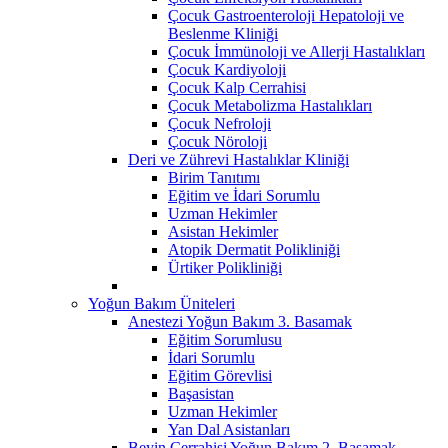
Çocuk Gastroenteroloji Hepatoloji ve
Beslenme Kliniği
Çocuk İmmünoloji ve Allerji Hastalıkları
Çocuk Kardiyoloji
Çocuk Kalp Cerrahisi
Çocuk Metabolizma Hastalıkları
Çocuk Nefroloji
Çocuk Nöroloji
Deri ve Zührevi Hastalıklar Kliniği
Birim Tanıtımı
Eğitim ve İdari Sorumlu
Uzman Hekimler
Asistan Hekimler
Atopik Dermatit Polikliniği
Ürtiker Polikliniği
Yoğun Bakım Üniteleri
Anestezi Yoğun Bakım 3. Basamak
Eğitim Sorumlusu
İdari Sorumlu
Eğitim Görevlisi
Başasistan
Uzman Hekimler
Yan Dal Asistanları
Beyin Cerrahisi Yoğun Bakım 2. Basamak