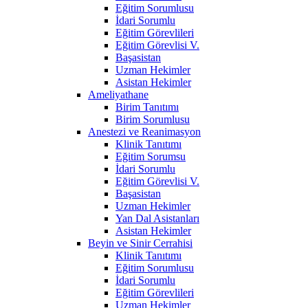
Eğitim Sorumlusu
İdari Sorumlu
Eğitim Görevlileri
Eğitim Görevlisi V.
Başasistan
Uzman Hekimler
Asistan Hekimler
Ameliyathane
Birim Tanıtımı
Birim Sorumlusu
Anestezi ve Reanimasyon
Klinik Tanıtımı
Eğitim Sorumsu
İdari Sorumlu
Eğitim Görevlisi V.
Başasistan
Uzman Hekimler
Yan Dal Asistanları
Asistan Hekimler
Beyin ve Sinir Cerrahisi
Klinik Tanıtımı
Eğitim Sorumlusu
İdari Sorumlu
Eğitim Görevlileri
Uzman Hekimler