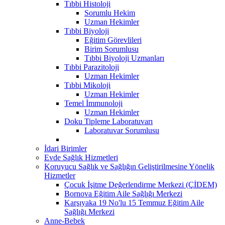
Tıbbi Histoloji
Sorumlu Hekim
Uzman Hekimler
Tıbbi Biyoloji
Eğitim Görevlileri
Birim Sorumlusu
Tıbbi Biyoloji Uzmanları
Tıbbi Parazitoloji
Uzman Hekimler
Tıbbi Mikoloji
Uzman Hekimler
Temel İmmunoloji
Uzman Hekimler
Doku Tipleme Laboratuvarı
Laboratuvar Sorumlusu
İdari Birimler
Evde Sağlık Hizmetleri
Koruyucu Sağlık ve Sağlığın Geliştirilmesine Yönelik
Hizmetler
Çocuk İşitme Değerlendirme Merkezi (ÇİDEM)
Bornova Eğitim Aile Sağlığı Merkezi
Karşıyaka 19 No'lu 15 Temmuz Eğitim Aile
Sağlığı Merkezi
Anne-Bebek