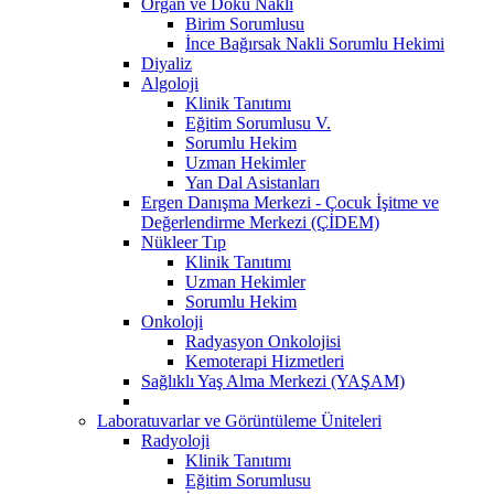
Organ ve Doku Nakli
Birim Sorumlusu
İnce Bağırsak Nakli Sorumlu Hekimi
Diyaliz
Algoloji
Klinik Tanıtımı
Eğitim Sorumlusu V.
Sorumlu Hekim
Uzman Hekimler
Yan Dal Asistanları
Ergen Danışma Merkezi - Çocuk İşitme ve
Değerlendirme Merkezi (ÇİDEM)
Nükleer Tıp
Klinik Tanıtımı
Uzman Hekimler
Sorumlu Hekim
Onkoloji
Radyasyon Onkolojisi
Kemoterapi Hizmetleri
Sağlıklı Yaş Alma Merkezi (YAŞAM)
Laboratuvarlar ve Görüntüleme Üniteleri
Radyoloji
Klinik Tanıtımı
Eğitim Sorumlusu