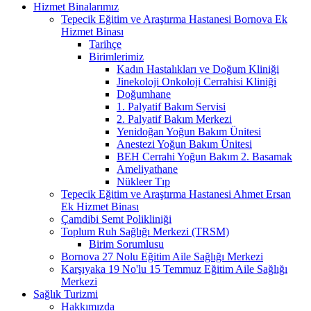
Hizmet Binalarımız
Tepecik Eğitim ve Araştırma Hastanesi Bornova Ek
Hizmet Binası
Tarihçe
Birimlerimiz
Kadın Hastalıkları ve Doğum Kliniği
Jinekoloji Onkoloji Cerrahisi Kliniği
Doğumhane
1. Palyatif Bakım Servisi
2. Palyatif Bakım Merkezi
Yenidoğan Yoğun Bakım Ünitesi
Anestezi Yoğun Bakım Ünitesi
BEH Cerrahi Yoğun Bakım 2. Basamak
Ameliyathane
Nükleer Tıp
Tepecik Eğitim ve Araştırma Hastanesi Ahmet Ersan
Ek Hizmet Binası
Çamdibi Semt Polikliniği
Toplum Ruh Sağlığı Merkezi (TRSM)
Birim Sorumlusu
Bornova 27 Nolu Eğitim Aile Sağlığı Merkezi
Karşıyaka 19 No'lu 15 Temmuz Eğitim Aile Sağlığı
Merkezi
Sağlık Turizmi
Hakkımızda