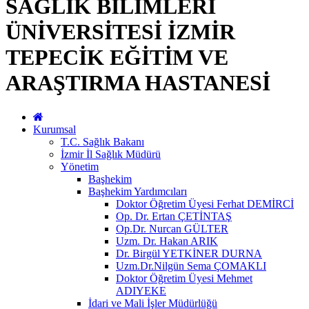
SAĞLIK BİLİMLERİ
ÜNİVERSİTESİ İZMİR
TEPECİK EĞİTİM VE
ARAŞTIRMA HASTANESİ
Kurumsal
T.C. Sağlık Bakanı
İzmir İl Sağlık Müdürü
Yönetim
Başhekim
Başhekim Yardımcıları
Doktor Öğretim Üyesi Ferhat DEMİRCİ
Op. Dr. Ertan ÇETİNTAŞ
Op.Dr. Nurcan GÜLTER
Uzm. Dr. Hakan ARIK
Dr. Birgül YETKİNER DURNA
Uzm.Dr.Nilgün Sema ÇOMAKLI
Doktor Öğretim Üyesi Mehmet
ADIYEKE
İdari ve Mali İşler Müdürlüğü