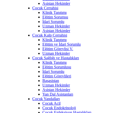
Asistan Hekimler
Çocuk Cerrahisi
Klinik Tanıtımı
Eğitim Sorumsu
İdari Sorumlu
Uzman Hekimler
Asistan Hekimler
Çocuk Kalp Cerrahisi
Klinik Tanıtımı
Eğitim ve İdari Sorumlu
Eğitim Görevlisi V.
Uzman Hekimler
Çocuk Sağlığı ve Hastalıkları
Klinik Tanıtımı
Eğitim Sorumlusu
İdari Sorumlu
Eğitim Görevlileri
Başasistan
Uzman Hekimler
Asistan Hekimler
Yan Dal Asistanları
Çocuk Yandalları
Çocuk Acil
Çocuk Endokrinoloji
Çocuk Enfeksiyon Hastalıkları