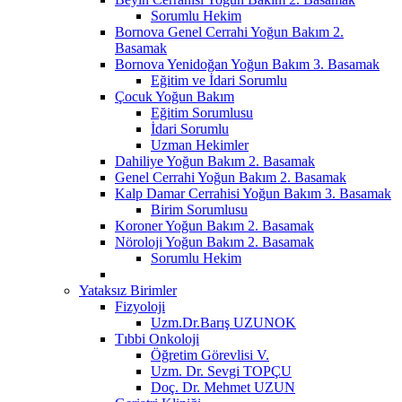
Sorumlu Hekim
Bornova Genel Cerrahi Yoğun Bakım 2.
Basamak
Bornova Yenidoğan Yoğun Bakım 3. Basamak
Eğitim ve İdari Sorumlu
Çocuk Yoğun Bakım
Eğitim Sorumlusu
İdari Sorumlu
Uzman Hekimler
Dahiliye Yoğun Bakım 2. Basamak
Genel Cerrahi Yoğun Bakım 2. Basamak
Kalp Damar Cerrahisi Yoğun Bakım 3. Basamak
Birim Sorumlusu
Koroner Yoğun Bakım 2. Basamak
Nöroloji Yoğun Bakım 2. Basamak
Sorumlu Hekim
Yataksız Birimler
Fizyoloji
Uzm.Dr.Barış UZUNOK
Tıbbi Onkoloji
Öğretim Görevlisi V.
Uzm. Dr. Sevgi TOPÇU
Doç. Dr. Mehmet UZUN