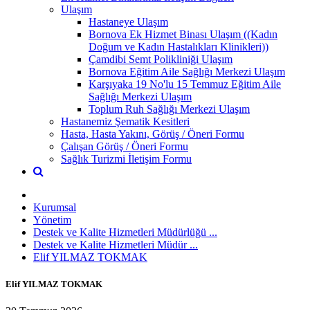
Ulaşım
Hastaneye Ulaşım
Bornova Ek Hizmet Binası Ulaşım ((Kadın
Doğum ve Kadın Hastalıkları Klinikleri))
Çamdibi Semt Polikliniği Ulaşım
Bornova Eğitim Aile Sağlığı Merkezi Ulaşım
Karşıyaka 19 No'lu 15 Temmuz Eğitim Aile
Sağlığı Merkezi Ulaşım
Toplum Ruh Sağlığı Merkezi Ulaşım
Hastanemiz Şematik Kesitleri
Hasta, Hasta Yakını, Görüş / Öneri Formu
Çalışan Görüş / Öneri Formu
Sağlık Turizmi İletişim Formu
Kurumsal
Yönetim
Destek ve Kalite Hizmetleri Müdürlüğü ...
Destek ve Kalite Hizmetleri Müdür ...
Elif YILMAZ TOKMAK
Elif YILMAZ TOKMAK