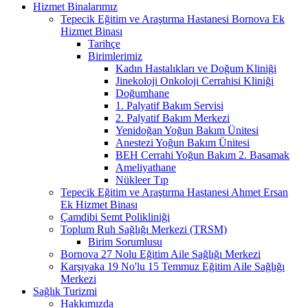
Hizmet Binalarımız
Tepecik Eğitim ve Araştırma Hastanesi Bornova Ek
Hizmet Binası
Tarihçe
Birimlerimiz
Kadın Hastalıkları ve Doğum Kliniği
Jinekoloji Onkoloji Cerrahisi Kliniği
Doğumhane
1. Palyatif Bakım Servisi
2. Palyatif Bakım Merkezi
Yenidoğan Yoğun Bakım Ünitesi
Anestezi Yoğun Bakım Ünitesi
BEH Cerrahi Yoğun Bakım 2. Basamak
Ameliyathane
Nükleer Tıp
Tepecik Eğitim ve Araştırma Hastanesi Ahmet Ersan
Ek Hizmet Binası
Çamdibi Semt Polikliniği
Toplum Ruh Sağlığı Merkezi (TRSM)
Birim Sorumlusu
Bornova 27 Nolu Eğitim Aile Sağlığı Merkezi
Karşıyaka 19 No'lu 15 Temmuz Eğitim Aile Sağlığı
Merkezi
Sağlık Turizmi
Hakkımızda