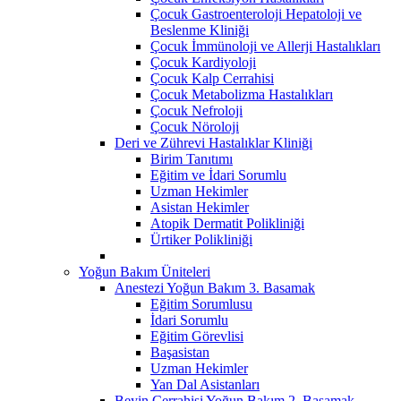
Çocuk Gastroenteroloji Hepatoloji ve
Beslenme Kliniği
Çocuk İmmünoloji ve Allerji Hastalıkları
Çocuk Kardiyoloji
Çocuk Kalp Cerrahisi
Çocuk Metabolizma Hastalıkları
Çocuk Nefroloji
Çocuk Nöroloji
Deri ve Zührevi Hastalıklar Kliniği
Birim Tanıtımı
Eğitim ve İdari Sorumlu
Uzman Hekimler
Asistan Hekimler
Atopik Dermatit Polikliniği
Ürtiker Polikliniği
Yoğun Bakım Üniteleri
Anestezi Yoğun Bakım 3. Basamak
Eğitim Sorumlusu
İdari Sorumlu
Eğitim Görevlisi
Başasistan
Uzman Hekimler
Yan Dal Asistanları
Beyin Cerrahisi Yoğun Bakım 2. Basamak