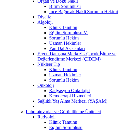
Organ ve Doku Nakli
Birim Sorumlusu
İnce Bağırsak Nakli Sorumlu Hekimi
Diyaliz
Algoloji
Klinik Tanıtımı
Eğitim Sorumlusu V.
Sorumlu Hekim
Uzman Hekimler
Yan Dal Asistanları
Ergen Danışma Merkezi - Çocuk İşitme ve
Değerlendirme Merkezi (ÇİDEM)
Nükleer Tıp
Klinik Tanıtımı
Uzman Hekimler
Sorumlu Hekim
Onkoloji
Radyasyon Onkolojisi
Kemoterapi Hizmetleri
Sağlıklı Yaş Alma Merkezi (YAŞAM)
Laboratuvarlar ve Görüntüleme Üniteleri
Radyoloji
Klinik Tanıtımı
Eğitim Sorumlusu