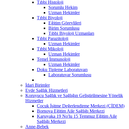
Tıbbi Histoloji
Sorumlu Hekim
Uzman Hekimler
Tıbbi Biyoloji
Eğitim Görevlileri
Birim Sorumlusu
Tıbbi Biyoloji Uzmanları
Tıbbi Parazitoloji
Uzman Hekimler
Tıbbi Mikoloji
Uzman Hekimler
Temel İmmunoloji
Uzman Hekimler
Doku Tipleme Laboratuvarı
Laboratuvar Sorumlusu
İdari Birimler
Evde Sağlık Hizmetleri
Koruyucu Sağlık ve Sağlığın Geliştirilmesine Yönelik
Hizmetler
Çocuk İşitme Değerlendirme Merkezi (ÇİDEM)
Bornova Eğitim Aile Sağlığı Merkezi
Karşıyaka 19 No'lu 15 Temmuz Eğitim Aile
Sağlığı Merkezi
Anne-Bebek