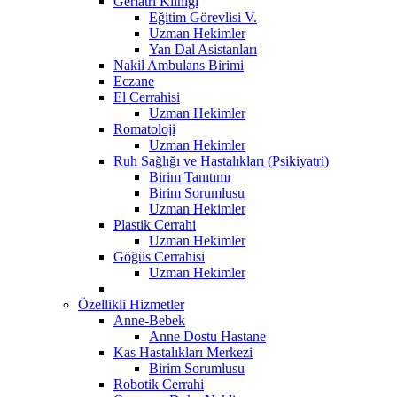
Geriatri Kliniği
Eğitim Görevlisi V.
Uzman Hekimler
Yan Dal Asistanları
Nakil Ambulans Birimi
Eczane
El Cerrahisi
Uzman Hekimler
Romatoloji
Uzman Hekimler
Ruh Sağlığı ve Hastalıkları (Psikiyatri)
Birim Tanıtımı
Birim Sorumlusu
Uzman Hekimler
Plastik Cerrahi
Uzman Hekimler
Göğüs Cerrahisi
Uzman Hekimler
Özellikli Hizmetler
Anne-Bebek
Anne Dostu Hastane
Kas Hastalıkları Merkezi
Birim Sorumlusu
Robotik Cerrahi