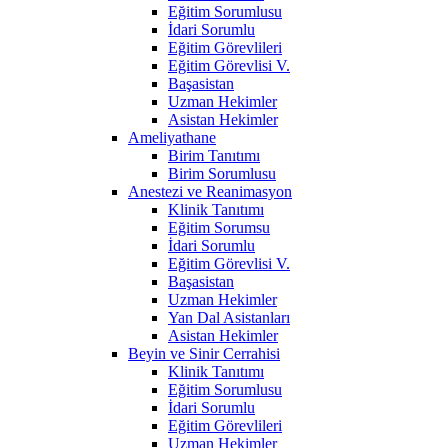
Eğitim Sorumlusu
İdari Sorumlu
Eğitim Görevlileri
Eğitim Görevlisi V.
Başasistan
Uzman Hekimler
Asistan Hekimler
Ameliyathane
Birim Tanıtımı
Birim Sorumlusu
Anestezi ve Reanimasyon
Klinik Tanıtımı
Eğitim Sorumsu
İdari Sorumlu
Eğitim Görevlisi V.
Başasistan
Uzman Hekimler
Yan Dal Asistanları
Asistan Hekimler
Beyin ve Sinir Cerrahisi
Klinik Tanıtımı
Eğitim Sorumlusu
İdari Sorumlu
Eğitim Görevlileri
Uzman Hekimler