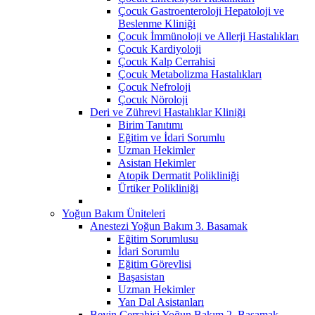
Çocuk Gastroenteroloji Hepatoloji ve
Beslenme Kliniği
Çocuk İmmünoloji ve Allerji Hastalıkları
Çocuk Kardiyoloji
Çocuk Kalp Cerrahisi
Çocuk Metabolizma Hastalıkları
Çocuk Nefroloji
Çocuk Nöroloji
Deri ve Zührevi Hastalıklar Kliniği
Birim Tanıtımı
Eğitim ve İdari Sorumlu
Uzman Hekimler
Asistan Hekimler
Atopik Dermatit Polikliniği
Ürtiker Polikliniği
Yoğun Bakım Üniteleri
Anestezi Yoğun Bakım 3. Basamak
Eğitim Sorumlusu
İdari Sorumlu
Eğitim Görevlisi
Başasistan
Uzman Hekimler
Yan Dal Asistanları
Beyin Cerrahisi Yoğun Bakım 2. Basamak