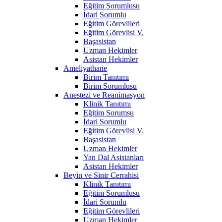
Eğitim Sorumlusu
İdari Sorumlu
Eğitim Görevlileri
Eğitim Görevlisi V.
Başasistan
Uzman Hekimler
Asistan Hekimler
Ameliyathane
Birim Tanıtımı
Birim Sorumlusu
Anestezi ve Reanimasyon
Klinik Tanıtımı
Eğitim Sorumsu
İdari Sorumlu
Eğitim Görevlisi V.
Başasistan
Uzman Hekimler
Yan Dal Asistanları
Asistan Hekimler
Beyin ve Sinir Cerrahisi
Klinik Tanıtımı
Eğitim Sorumlusu
İdari Sorumlu
Eğitim Görevlileri
Uzman Hekimler