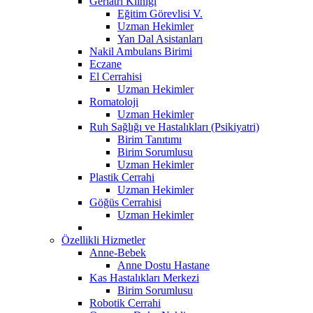
Geriatri Kliniği
Eğitim Görevlisi V.
Uzman Hekimler
Yan Dal Asistanları
Nakil Ambulans Birimi
Eczane
El Cerrahisi
Uzman Hekimler
Romatoloji
Uzman Hekimler
Ruh Sağlığı ve Hastalıkları (Psikiyatri)
Birim Tanıtımı
Birim Sorumlusu
Uzman Hekimler
Plastik Cerrahi
Uzman Hekimler
Göğüs Cerrahisi
Uzman Hekimler
Özellikli Hizmetler
Anne-Bebek
Anne Dostu Hastane
Kas Hastalıkları Merkezi
Birim Sorumlusu
Robotik Cerrahi