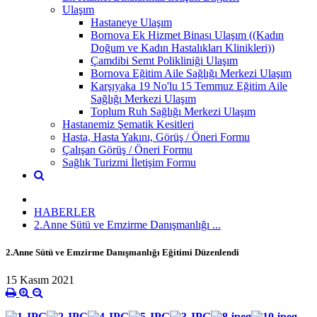
Ulaşım
Hastaneye Ulaşım
Bornova Ek Hizmet Binası Ulaşım ((Kadın
Doğum ve Kadın Hastalıkları Klinikleri))
Çamdibi Semt Polikliniği Ulaşım
Bornova Eğitim Aile Sağlığı Merkezi Ulaşım
Karşıyaka 19 No'lu 15 Temmuz Eğitim Aile
Sağlığı Merkezi Ulaşım
Toplum Ruh Sağlığı Merkezi Ulaşım
Hastanemiz Şematik Kesitleri
Hasta, Hasta Yakını, Görüş / Öneri Formu
Çalışan Görüş / Öneri Formu
Sağlık Turizmi İletişim Formu
HABERLER
2.Anne Sütü ve Emzirme Danışmanlığı ...
2.Anne Sütü ve Emzirme Danışmanlığı Eğitimi Düzenlendi
15 Kasım 2021