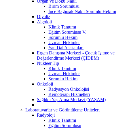
Organ ve Doku Nakli
Birim Sorumlusu
İnce Bağırsak Nakli Sorumlu Hekimi
Diyaliz
Algoloji
Klinik Tanıtımı
Eğitim Sorumlusu V.
Sorumlu Hekim
Uzman Hekimler
Yan Dal Asistanları
Ergen Danışma Merkezi - Çocuk İşitme ve
Değerlendirme Merkezi (ÇİDEM)
Nükleer Tıp
Klinik Tanıtımı
Uzman Hekimler
Sorumlu Hekim
Onkoloji
Radyasyon Onkolojisi
Kemoterapi Hizmetleri
Sağlıklı Yaş Alma Merkezi (YAŞAM)
Laboratuvarlar ve Görüntüleme Üniteleri
Radyoloji
Klinik Tanıtımı
Eğitim Sorumlusu