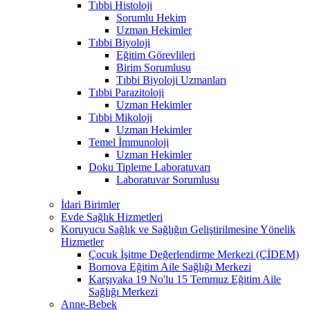
Tıbbi Histoloji
Sorumlu Hekim
Uzman Hekimler
Tıbbi Biyoloji
Eğitim Görevlileri
Birim Sorumlusu
Tıbbi Biyoloji Uzmanları
Tıbbi Parazitoloji
Uzman Hekimler
Tıbbi Mikoloji
Uzman Hekimler
Temel İmmunoloji
Uzman Hekimler
Doku Tipleme Laboratuvarı
Laboratuvar Sorumlusu
İdari Birimler
Evde Sağlık Hizmetleri
Koruyucu Sağlık ve Sağlığın Geliştirilmesine Yönelik
Hizmetler
Çocuk İşitme Değerlendirme Merkezi (ÇİDEM)
Bornova Eğitim Aile Sağlığı Merkezi
Karşıyaka 19 No'lu 15 Temmuz Eğitim Aile
Sağlığı Merkezi
Anne-Bebek