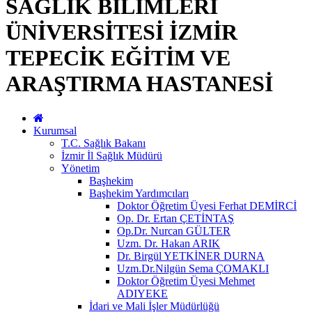
SAĞLIK BİLİMLERİ
ÜNİVERSİTESİ İZMİR
TEPECİK EĞİTİM VE
ARAŞTIRMA HASTANESİ
Kurumsal
T.C. Sağlık Bakanı
İzmir İl Sağlık Müdürü
Yönetim
Başhekim
Başhekim Yardımcıları
Doktor Öğretim Üyesi Ferhat DEMİRCİ
Op. Dr. Ertan ÇETİNTAŞ
Op.Dr. Nurcan GÜLTER
Uzm. Dr. Hakan ARIK
Dr. Birgül YETKİNER DURNA
Uzm.Dr.Nilgün Sema ÇOMAKLI
Doktor Öğretim Üyesi Mehmet
ADIYEKE
İdari ve Mali İşler Müdürlüğü