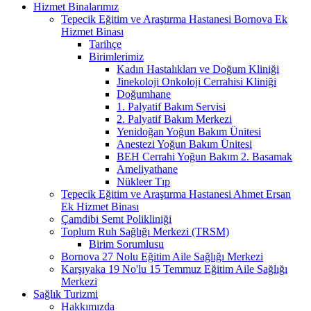
Hizmet Binalarımız
Tepecik Eğitim ve Araştırma Hastanesi Bornova Ek
Hizmet Binası
Tarihçe
Birimlerimiz
Kadın Hastalıkları ve Doğum Kliniği
Jinekoloji Onkoloji Cerrahisi Kliniği
Doğumhane
1. Palyatif Bakım Servisi
2. Palyatif Bakım Merkezi
Yenidoğan Yoğun Bakım Ünitesi
Anestezi Yoğun Bakım Ünitesi
BEH Cerrahi Yoğun Bakım 2. Basamak
Ameliyathane
Nükleer Tıp
Tepecik Eğitim ve Araştırma Hastanesi Ahmet Ersan
Ek Hizmet Binası
Çamdibi Semt Polikliniği
Toplum Ruh Sağlığı Merkezi (TRSM)
Birim Sorumlusu
Bornova 27 Nolu Eğitim Aile Sağlığı Merkezi
Karşıyaka 19 No'lu 15 Temmuz Eğitim Aile Sağlığı
Merkezi
Sağlık Turizmi
Hakkımızda