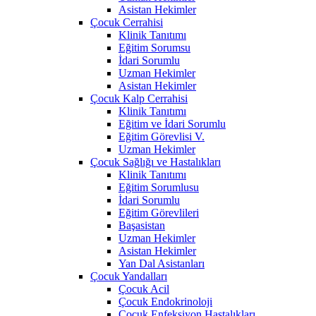
Asistan Hekimler
Çocuk Cerrahisi
Klinik Tanıtımı
Eğitim Sorumsu
İdari Sorumlu
Uzman Hekimler
Asistan Hekimler
Çocuk Kalp Cerrahisi
Klinik Tanıtımı
Eğitim ve İdari Sorumlu
Eğitim Görevlisi V.
Uzman Hekimler
Çocuk Sağlığı ve Hastalıkları
Klinik Tanıtımı
Eğitim Sorumlusu
İdari Sorumlu
Eğitim Görevlileri
Başasistan
Uzman Hekimler
Asistan Hekimler
Yan Dal Asistanları
Çocuk Yandalları
Çocuk Acil
Çocuk Endokrinoloji
Çocuk Enfeksiyon Hastalıkları