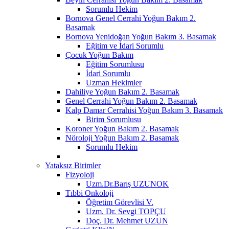
Sorumlu Hekim
Bornova Genel Cerrahi Yoğun Bakım 2.
Basamak
Bornova Yenidoğan Yoğun Bakım 3. Basamak
Eğitim ve İdari Sorumlu
Çocuk Yoğun Bakım
Eğitim Sorumlusu
İdari Sorumlu
Uzman Hekimler
Dahiliye Yoğun Bakım 2. Basamak
Genel Cerrahi Yoğun Bakım 2. Basamak
Kalp Damar Cerrahisi Yoğun Bakım 3. Basamak
Birim Sorumlusu
Koroner Yoğun Bakım 2. Basamak
Nöroloji Yoğun Bakım 2. Basamak
Sorumlu Hekim
Yataksız Birimler
Fizyoloji
Uzm.Dr.Barış UZUNOK
Tıbbi Onkoloji
Öğretim Görevlisi V.
Uzm. Dr. Sevgi TOPÇU
Doç. Dr. Mehmet UZUN