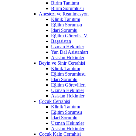
Birim Tanıtımı
Birim Sorumlusu
Anestezi ve Reanimasyon
Klinik Tanıtımı
Eğitim Sorumsu
İdari Sorumlu
Eğitim Görevlisi V.
Başasistan
Uzman Hekimler
Yan Dal Asistanları
Asistan Hekimler
Beyin ve Sinir Cerrahisi
Klinik Tanıtımı
Eğitim Sorumlusu
İdari Sorumlu
Eğitim Görevlileri
Uzman Hekimler
Asistan Hekimler
Çocuk Cerrahisi
Klinik Tanıtımı
Eğitim Sorumsu
İdari Sorumlu
Uzman Hekimler
Asistan Hekimler
Çocuk Kalp Cerrahisi