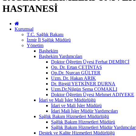
HASTANESİ
Kurumsal
T.C. Sağlık Bakanı
İzmir İl Sağlık Müdürü
Yönetim
Başhekim
Başhekim Yardımcıları
Doktor Öğretim Üyesi Ferhat DEMİRCİ
Op. Dr. Ertan ÇETİNTAŞ
Op.Dr. Nurcan GÜLTER
Uzm. Dr. Hakan ARIK
Dr. Birgül YETKİNER DURNA
Uzm.Dr.Nilgün Sema ÇOMAKLI
Doktor Öğretim Üyesi Mehmet ADIYEKE
İdari ve Mali İşler Müdürlüğü
İdari ve Mali İşler Müdürü
İdari Mali İşler Müdür Yardımcıları
Sağlık Bakım Hizmetleri Müdürlüğü
Sağlık Bakım Hizmetleri Müdürü
Sağlık Bakım Hizmetleri Müdür Yardımcılar
Destek ve Kalite Hizmetleri Müdürlüğü