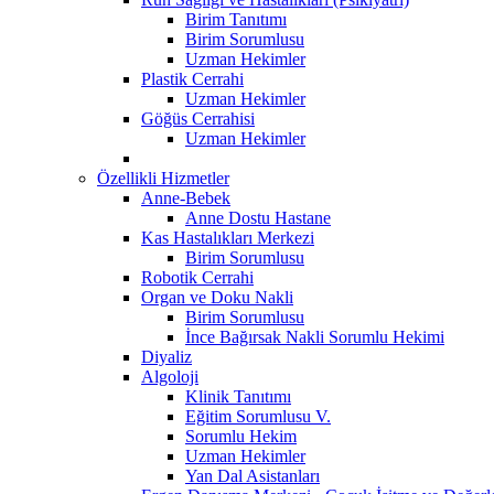
Birim Tanıtımı
Birim Sorumlusu
Uzman Hekimler
Plastik Cerrahi
Uzman Hekimler
Göğüs Cerrahisi
Uzman Hekimler
Özellikli Hizmetler
Anne-Bebek
Anne Dostu Hastane
Kas Hastalıkları Merkezi
Birim Sorumlusu
Robotik Cerrahi
Organ ve Doku Nakli
Birim Sorumlusu
İnce Bağırsak Nakli Sorumlu Hekimi
Diyaliz
Algoloji
Klinik Tanıtımı
Eğitim Sorumlusu V.
Sorumlu Hekim
Uzman Hekimler
Yan Dal Asistanları