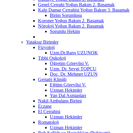
Genel Cerrahi Yoğun Bakım 2. Basamak
Kalp Damar Cerrahisi Yoğun Bakım 3. Basamak
Birim Sorumlusu
Koroner Yoğun Bakım 2. Basamak
Nöroloji Yoğun Bakım 2. Basamak
Sorumlu Hekim
Yataksız Birimler
Fizyoloji
Uzm.Dr.Barış UZUNOK
Tıbbi Onkoloji
Öğretim Görevlisi V.
Uzm. Dr. Sevgi TOPÇU
Doç. Dr. Mehmet UZUN
Geriatri Kliniği
Eğitim Görevlisi V.
Uzman Hekimler
Yan Dal Asistanları
Nakil Ambulans Birimi
Eczane
El Cerrahisi
Uzman Hekimler
Romatoloji
Uzman Hekimler
Ruh Sağlığı ve Hastalıkları (Psikiyatri)