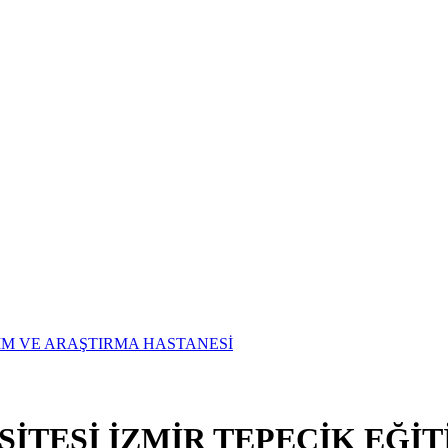
SİTESİ İZMİR TEPECİK EĞİ