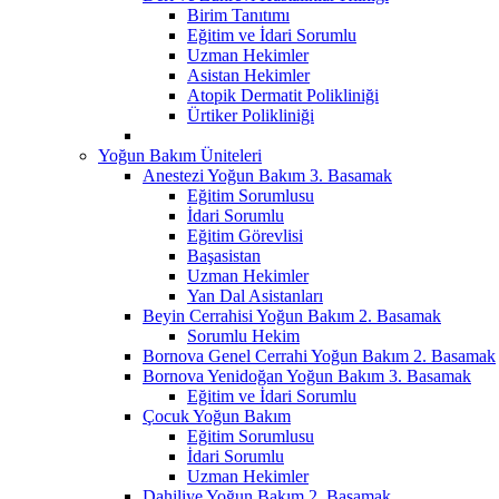
Birim Tanıtımı
Eğitim ve İdari Sorumlu
Uzman Hekimler
Asistan Hekimler
Atopik Dermatit Polikliniği
Ürtiker Polikliniği
Yoğun Bakım Üniteleri
Anestezi Yoğun Bakım 3. Basamak
Eğitim Sorumlusu
İdari Sorumlu
Eğitim Görevlisi
Başasistan
Uzman Hekimler
Yan Dal Asistanları
Beyin Cerrahisi Yoğun Bakım 2. Basamak
Sorumlu Hekim
Bornova Genel Cerrahi Yoğun Bakım 2. Basamak
Bornova Yenidoğan Yoğun Bakım 3. Basamak
Eğitim ve İdari Sorumlu
Çocuk Yoğun Bakım
Eğitim Sorumlusu
İdari Sorumlu
Uzman Hekimler
Dahiliye Yoğun Bakım 2. Basamak