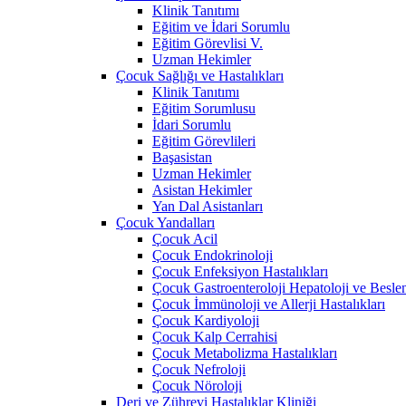
Klinik Tanıtımı
Eğitim ve İdari Sorumlu
Eğitim Görevlisi V.
Uzman Hekimler
Çocuk Sağlığı ve Hastalıkları
Klinik Tanıtımı
Eğitim Sorumlusu
İdari Sorumlu
Eğitim Görevlileri
Başasistan
Uzman Hekimler
Asistan Hekimler
Yan Dal Asistanları
Çocuk Yandalları
Çocuk Acil
Çocuk Endokrinoloji
Çocuk Enfeksiyon Hastalıkları
Çocuk Gastroenteroloji Hepatoloji ve Besle
Çocuk İmmünoloji ve Allerji Hastalıkları
Çocuk Kardiyoloji
Çocuk Kalp Cerrahisi
Çocuk Metabolizma Hastalıkları
Çocuk Nefroloji
Çocuk Nöroloji
Deri ve Zührevi Hastalıklar Kliniği