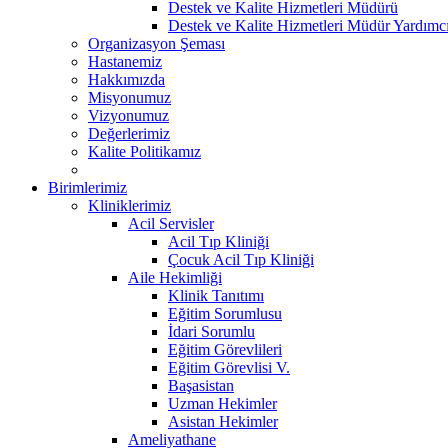
Destek ve Kalite Hizmetleri Müdürü
Destek ve Kalite Hizmetleri Müdür Yardımcı
Organizasyon Şeması
Hastanemiz
Hakkımızda
Misyonumuz
Vizyonumuz
Değerlerimiz
Kalite Politikamız
Birimlerimiz
Kliniklerimiz
Acil Servisler
Acil Tıp Kliniği
Çocuk Acil Tıp Kliniği
Aile Hekimliği
Klinik Tanıtımı
Eğitim Sorumlusu
İdari Sorumlu
Eğitim Görevlileri
Eğitim Görevlisi V.
Başasistan
Uzman Hekimler
Asistan Hekimler
Ameliyathane