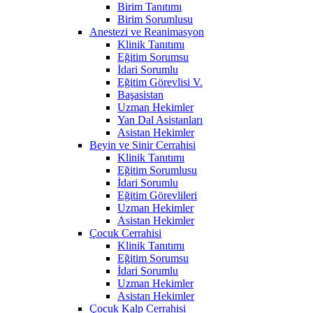
Birim Tanıtımı
Birim Sorumlusu
Anestezi ve Reanimasyon
Klinik Tanıtımı
Eğitim Sorumsu
İdari Sorumlu
Eğitim Görevlisi V.
Başasistan
Uzman Hekimler
Yan Dal Asistanları
Asistan Hekimler
Beyin ve Sinir Cerrahisi
Klinik Tanıtımı
Eğitim Sorumlusu
İdari Sorumlu
Eğitim Görevlileri
Uzman Hekimler
Asistan Hekimler
Çocuk Cerrahisi
Klinik Tanıtımı
Eğitim Sorumsu
İdari Sorumlu
Uzman Hekimler
Asistan Hekimler
Çocuk Kalp Cerrahisi