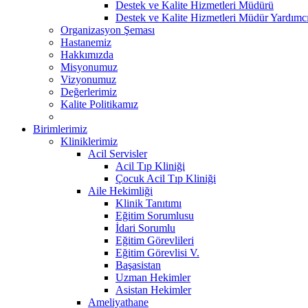
Destek ve Kalite Hizmetleri Müdürü
Destek ve Kalite Hizmetleri Müdür Yardımcı
Organizasyon Şeması
Hastanemiz
Hakkımızda
Misyonumuz
Vizyonumuz
Değerlerimiz
Kalite Politikamız
Birimlerimiz
Kliniklerimiz
Acil Servisler
Acil Tıp Kliniği
Çocuk Acil Tıp Kliniği
Aile Hekimliği
Klinik Tanıtımı
Eğitim Sorumlusu
İdari Sorumlu
Eğitim Görevlileri
Eğitim Görevlisi V.
Başasistan
Uzman Hekimler
Asistan Hekimler
Ameliyathane