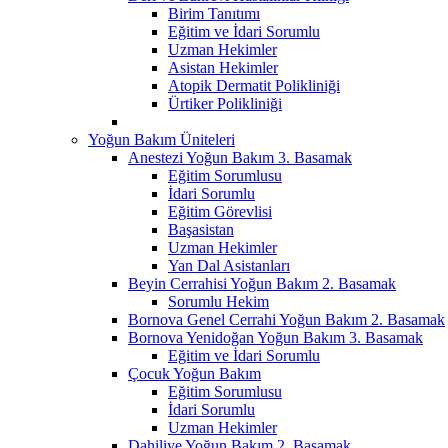
Birim Tanıtımı
Eğitim ve İdari Sorumlu
Uzman Hekimler
Asistan Hekimler
Atopik Dermatit Polikliniği
Ürtiker Polikliniği
Yoğun Bakım Üniteleri
Anestezi Yoğun Bakım 3. Basamak
Eğitim Sorumlusu
İdari Sorumlu
Eğitim Görevlisi
Başasistan
Uzman Hekimler
Yan Dal Asistanları
Beyin Cerrahisi Yoğun Bakım 2. Basamak
Sorumlu Hekim
Bornova Genel Cerrahi Yoğun Bakım 2. Basamak
Bornova Yenidoğan Yoğun Bakım 3. Basamak
Eğitim ve İdari Sorumlu
Çocuk Yoğun Bakım
Eğitim Sorumlusu
İdari Sorumlu
Uzman Hekimler
Dahiliye Yoğun Bakım 2. Basamak