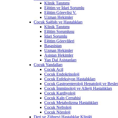
Klinik Tanıtımı
Eğitim ve İdari Sorumlu
Eğitim Görevlisi V.
Uzman Hekimler
Çocuk Sağlığı ve Hastalıkları
Klinik Tanıtımı
Eğitim Sorumlusu
İdari Sorumlu
Eğitim Görevlileri
Başasistan
Uzman Hekimler
Asistan Hekimler
Yan Dal Asistanları
Çocuk Yandalları
Çocuk Acil
Çocuk Endokrinoloji
Çocuk Enfeksiyon Hastalıkları
Çocuk Gastroenteroloji Hepatoloji ve Besle
Çocuk İmmünoloji ve Allerji Hastalıkları
Çocuk Kardiyoloji
Çocuk Kalp Cerrahisi
Çocuk Metabolizma Hastalıkları
Çocuk Nefroloji
Çocuk Nöroloji
Deri ve Zührevi Hastalıklar Kliniği