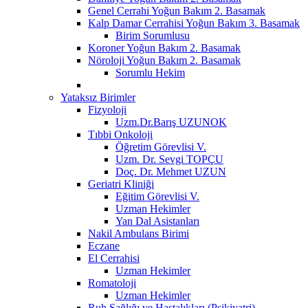
Genel Cerrahi Yoğun Bakım 2. Basamak
Kalp Damar Cerrahisi Yoğun Bakım 3. Basamak
Birim Sorumlusu
Koroner Yoğun Bakım 2. Basamak
Nöroloji Yoğun Bakım 2. Basamak
Sorumlu Hekim
Yataksız Birimler
Fizyoloji
Uzm.Dr.Barış UZUNOK
Tıbbi Onkoloji
Öğretim Görevlisi V.
Uzm. Dr. Sevgi TOPÇU
Doç. Dr. Mehmet UZUN
Geriatri Kliniği
Eğitim Görevlisi V.
Uzman Hekimler
Yan Dal Asistanları
Nakil Ambulans Birimi
Eczane
El Cerrahisi
Uzman Hekimler
Romatoloji
Uzman Hekimler
Ruh Sağlığı ve Hastalıkları (Psikiyatri)