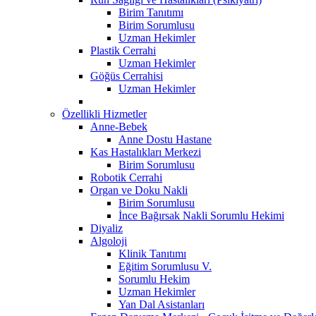
Birim Tanıtımı
Birim Sorumlusu
Uzman Hekimler
Plastik Cerrahi
Uzman Hekimler
Göğüs Cerrahisi
Uzman Hekimler
Özellikli Hizmetler
Anne-Bebek
Anne Dostu Hastane
Kas Hastalıkları Merkezi
Birim Sorumlusu
Robotik Cerrahi
Organ ve Doku Nakli
Birim Sorumlusu
İnce Bağırsak Nakli Sorumlu Hekimi
Diyaliz
Algoloji
Klinik Tanıtımı
Eğitim Sorumlusu V.
Sorumlu Hekim
Uzman Hekimler
Yan Dal Asistanları