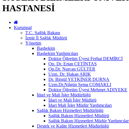
HASTANESİ
Kurumsal
T.C. Sağlık Bakanı
İzmir İl Sağlık Müdürü
Yönetim
Başhekim
Başhekim Yardımcıları
Doktor Öğretim Üyesi Ferhat DEMİRCİ
Op. Dr. Ertan ÇETİNTAŞ
Op.Dr. Nurcan GÜLTER
Uzm. Dr. Hakan ARIK
Dr. Birgül YETKİNER DURNA
Uzm.Dr.Nilgün Sema ÇOMAKLI
Doktor Öğretim Üyesi Mehmet ADIYEKE
İdari ve Mali İşler Müdürlüğü
İdari ve Mali İşler Müdürü
İdari Mali İşler Müdür Yardımcıları
Sağlık Bakım Hizmetleri Müdürlüğü
Sağlık Bakım Hizmetleri Müdürü
Sağlık Bakım Hizmetleri Müdür Yardımcılar
Destek ve Kalite Hizmetleri Müdürlüğü