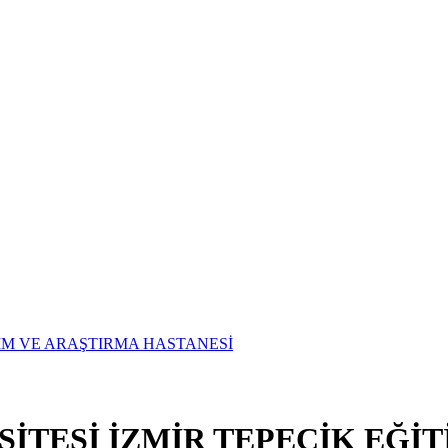
SİTESİ İZMİR TEPECİK EĞİ