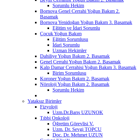
Sorumlu Hekim
Bornova Genel Cerrahi Yoğun Bakım 2.
Basamak
Bornova Yenidoğan Yoğun Bakım 3. Basamak
Eğitim ve İdari Sorumlu
Çocuk Yoğun Bakım
Eğitim Sorumlusu
İdari Sorumlu
Uzman Hekimler
Dahiliye Yoğun Bakım 2. Basamak
Genel Cerrahi Yoğun Bakım 2. Basamak
Kalp Damar Cerrahisi Yoğun Bakım 3. Basamak
Birim Sorumlusu
Koroner Yoğun Bakım 2. Basamak
Nöroloji Yoğun Bakım 2. Basamak
Sorumlu Hekim
Yataksız Birimler
Fizyoloji
Uzm.Dr.Barış UZUNOK
Tıbbi Onkoloji
Öğretim Görevlisi V.
Uzm. Dr. Sevgi TOPÇU
Doç. Dr. Mehmet UZUN