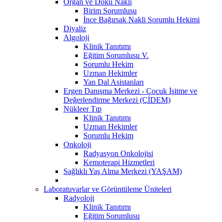
Organ ve Doku Nakli
Birim Sorumlusu
İnce Bağırsak Nakli Sorumlu Hekimi
Diyaliz
Algoloji
Klinik Tanıtımı
Eğitim Sorumlusu V.
Sorumlu Hekim
Uzman Hekimler
Yan Dal Asistanları
Ergen Danışma Merkezi - Çocuk İşitme ve
Değerlendirme Merkezi (ÇİDEM)
Nükleer Tıp
Klinik Tanıtımı
Uzman Hekimler
Sorumlu Hekim
Onkoloji
Radyasyon Onkolojisi
Kemoterapi Hizmetleri
Sağlıklı Yaş Alma Merkezi (YAŞAM)
Laboratuvarlar ve Görüntüleme Üniteleri
Radyoloji
Klinik Tanıtımı
Eğitim Sorumlusu