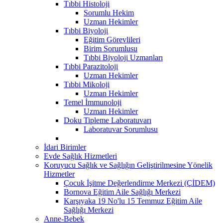
Tıbbi Histoloji
Sorumlu Hekim
Uzman Hekimler
Tıbbi Biyoloji
Eğitim Görevlileri
Birim Sorumlusu
Tıbbi Biyoloji Uzmanları
Tıbbi Parazitoloji
Uzman Hekimler
Tıbbi Mikoloji
Uzman Hekimler
Temel İmmunoloji
Uzman Hekimler
Doku Tipleme Laboratuvarı
Laboratuvar Sorumlusu
İdari Birimler
Evde Sağlık Hizmetleri
Koruyucu Sağlık ve Sağlığın Geliştirilmesine Yönelik
Hizmetler
Çocuk İşitme Değerlendirme Merkezi (ÇİDEM)
Bornova Eğitim Aile Sağlığı Merkezi
Karşıyaka 19 No'lu 15 Temmuz Eğitim Aile
Sağlığı Merkezi
Anne-Bebek