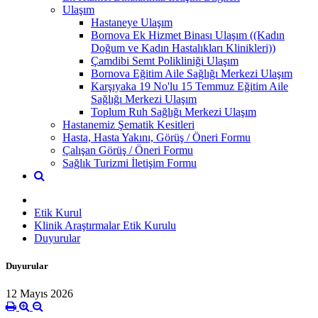
Ulaşım
Hastaneye Ulaşım
Bornova Ek Hizmet Binası Ulaşım ((Kadın
Doğum ve Kadın Hastalıkları Klinikleri))
Çamdibi Semt Polikliniği Ulaşım
Bornova Eğitim Aile Sağlığı Merkezi Ulaşım
Karşıyaka 19 No'lu 15 Temmuz Eğitim Aile
Sağlığı Merkezi Ulaşım
Toplum Ruh Sağlığı Merkezi Ulaşım
Hastanemiz Şematik Kesitleri
Hasta, Hasta Yakını, Görüş / Öneri Formu
Çalışan Görüş / Öneri Formu
Sağlık Turizmi İletişim Formu
Etik Kurul
Klinik Araştırmalar Etik Kurulu
Duyurular
Duyurular
12 Mayıs 2026