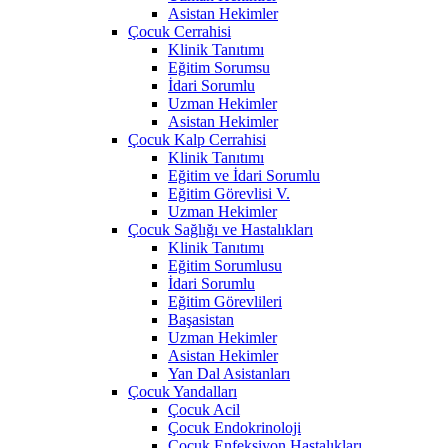
Asistan Hekimler
Çocuk Cerrahisi
Klinik Tanıtımı
Eğitim Sorumsu
İdari Sorumlu
Uzman Hekimler
Asistan Hekimler
Çocuk Kalp Cerrahisi
Klinik Tanıtımı
Eğitim ve İdari Sorumlu
Eğitim Görevlisi V.
Uzman Hekimler
Çocuk Sağlığı ve Hastalıkları
Klinik Tanıtımı
Eğitim Sorumlusu
İdari Sorumlu
Eğitim Görevlileri
Başasistan
Uzman Hekimler
Asistan Hekimler
Yan Dal Asistanları
Çocuk Yandalları
Çocuk Acil
Çocuk Endokrinoloji
Çocuk Enfeksiyon Hastalıkları