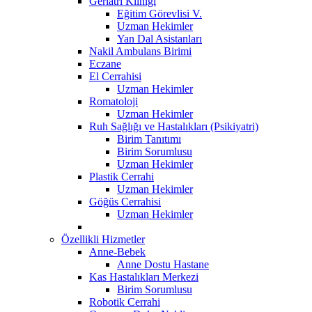
Geriatri Kliniği
Eğitim Görevlisi V.
Uzman Hekimler
Yan Dal Asistanları
Nakil Ambulans Birimi
Eczane
El Cerrahisi
Uzman Hekimler
Romatoloji
Uzman Hekimler
Ruh Sağlığı ve Hastalıkları (Psikiyatri)
Birim Tanıtımı
Birim Sorumlusu
Uzman Hekimler
Plastik Cerrahi
Uzman Hekimler
Göğüs Cerrahisi
Uzman Hekimler
Özellikli Hizmetler
Anne-Bebek
Anne Dostu Hastane
Kas Hastalıkları Merkezi
Birim Sorumlusu
Robotik Cerrahi