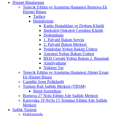
Hizmet Binalarımız
Tepecik Eğitim ve Araştırma Hastanesi Bornova Ek
Hizmet Binası
Tarihçe
Birimlerimiz
Kadın Hastalıkları ve Doğum Kliniği
Jinekoloji Onkoloji Cerrahisi Kliniği
Doğumhane
1. Palyatif Bakım Servisi
2. Palyatif Bakım Merkezi
Yenidoğan Yoğun Bakım Ünitesi
Anestezi Yoğun Bakım Ünitesi
BEH Cerrahi Yoğun Bakım 2. Basamak
Ameliyathane
Nükleer Tıp
Tepecik Eğitim ve Araştırma Hastanesi Ahmet Ersan
Ek Hizmet Binası
Çamdibi Semt Polikliniği
Toplum Ruh Sağlığı Merkezi (TRSM)
Birim Sorumlusu
Bornova 27 Nolu Eğitim Aile Sağlığı Merkezi
Karşıyaka 19 No'lu 15 Temmuz Eğitim Aile Sağlığı
Merkezi
Sağlık Turizmi
Hakkımızda