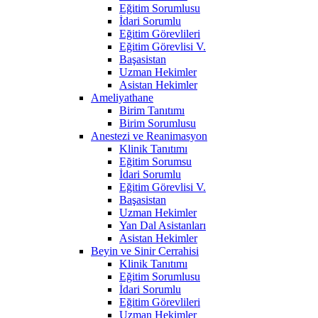
Eğitim Sorumlusu
İdari Sorumlu
Eğitim Görevlileri
Eğitim Görevlisi V.
Başasistan
Uzman Hekimler
Asistan Hekimler
Ameliyathane
Birim Tanıtımı
Birim Sorumlusu
Anestezi ve Reanimasyon
Klinik Tanıtımı
Eğitim Sorumsu
İdari Sorumlu
Eğitim Görevlisi V.
Başasistan
Uzman Hekimler
Yan Dal Asistanları
Asistan Hekimler
Beyin ve Sinir Cerrahisi
Klinik Tanıtımı
Eğitim Sorumlusu
İdari Sorumlu
Eğitim Görevlileri
Uzman Hekimler