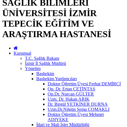
SAĞLIK BİLİMLERİ
ÜNİVERSİTESİ İZMİR
TEPECİK EĞİTİM VE
ARAŞTIRMA HASTANESİ
Kurumsal
T.C. Sağlık Bakanı
İzmir İl Sağlık Müdürü
Yönetim
Başhekim
Başhekim Yardımcıları
Doktor Öğretim Üyesi Ferhat DEMİRCİ
Op. Dr. Ertan ÇETİNTAŞ
Op.Dr. Nurcan GÜLTER
Uzm. Dr. Hakan ARIK
Dr. Birgül YETKİNER DURNA
Uzm.Dr.Nilgün Sema ÇOMAKLI
Doktor Öğretim Üyesi Mehmet
ADIYEKE
İdari ve Mali İşler Müdürlüğü