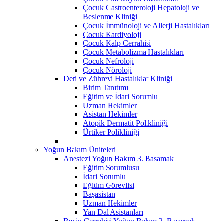
Çocuk Gastroenteroloji Hepatoloji ve
Beslenme Kliniği
Çocuk İmmünoloji ve Allerji Hastalıkları
Çocuk Kardiyoloji
Çocuk Kalp Cerrahisi
Çocuk Metabolizma Hastalıkları
Çocuk Nefroloji
Çocuk Nöroloji
Deri ve Zührevi Hastalıklar Kliniği
Birim Tanıtımı
Eğitim ve İdari Sorumlu
Uzman Hekimler
Asistan Hekimler
Atopik Dermatit Polikliniği
Ürtiker Polikliniği
Yoğun Bakım Üniteleri
Anestezi Yoğun Bakım 3. Basamak
Eğitim Sorumlusu
İdari Sorumlu
Eğitim Görevlisi
Başasistan
Uzman Hekimler
Yan Dal Asistanları
Beyin Cerrahisi Yoğun Bakım 2. Basamak