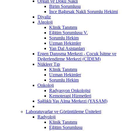
Organ ve Doku Nakli
Birim Sorumlusu
İnce Bağırsak Nakli Sorumlu Hekimi
Diyaliz
Algoloji
Klinik Tanıtımı
Eğitim Sorumlusu V.
Sorumlu Hekim
Uzman Hekimler
Yan Dal Asistanları
Ergen Danışma Merkezi - Çocuk İşitme ve
Değerlendirme Merkezi (ÇİDEM)
Nükleer Tıp
Klinik Tanıtımı
Uzman Hekimler
Sorumlu Hekim
Onkoloji
Radyasyon Onkolojisi
Kemoterapi Hizmetleri
Sağlıklı Yaş Alma Merkezi (YAŞAM)
Laboratuvarlar ve Görüntüleme Üniteleri
Radyoloji
Klinik Tanıtımı
Eğitim Sorumlusu