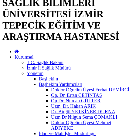
SAĞLIK BİLİMLERİ
ÜNİVERSİTESİ İZMİR
TEPECİK EĞİTİM VE
ARAŞTIRMA HASTANESİ
Kurumsal
T.C. Sağlık Bakanı
İzmir İl Sağlık Müdürü
Yönetim
Başhekim
Başhekim Yardımcıları
Doktor Öğretim Üyesi Ferhat DEMİRCİ
Op. Dr. Ertan ÇETİNTAŞ
Op.Dr. Nurcan GÜLTER
Uzm. Dr. Hakan ARIK
Dr. Birgül YETKİNER DURNA
Uzm.Dr.Nilgün Sema ÇOMAKLI
Doktor Öğretim Üyesi Mehmet
ADIYEKE
İdari ve Mali İşler Müdürlüğü