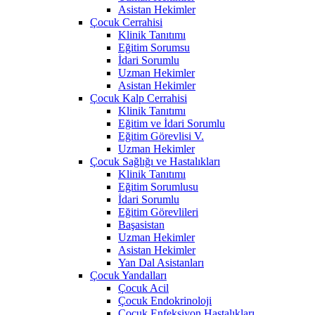
Asistan Hekimler
Çocuk Cerrahisi
Klinik Tanıtımı
Eğitim Sorumsu
İdari Sorumlu
Uzman Hekimler
Asistan Hekimler
Çocuk Kalp Cerrahisi
Klinik Tanıtımı
Eğitim ve İdari Sorumlu
Eğitim Görevlisi V.
Uzman Hekimler
Çocuk Sağlığı ve Hastalıkları
Klinik Tanıtımı
Eğitim Sorumlusu
İdari Sorumlu
Eğitim Görevlileri
Başasistan
Uzman Hekimler
Asistan Hekimler
Yan Dal Asistanları
Çocuk Yandalları
Çocuk Acil
Çocuk Endokrinoloji
Çocuk Enfeksiyon Hastalıkları