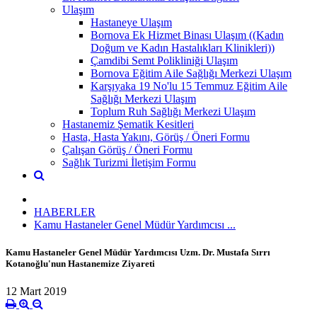
Ulaşım
Hastaneye Ulaşım
Bornova Ek Hizmet Binası Ulaşım ((Kadın
Doğum ve Kadın Hastalıkları Klinikleri))
Çamdibi Semt Polikliniği Ulaşım
Bornova Eğitim Aile Sağlığı Merkezi Ulaşım
Karşıyaka 19 No'lu 15 Temmuz Eğitim Aile
Sağlığı Merkezi Ulaşım
Toplum Ruh Sağlığı Merkezi Ulaşım
Hastanemiz Şematik Kesitleri
Hasta, Hasta Yakını, Görüş / Öneri Formu
Çalışan Görüş / Öneri Formu
Sağlık Turizmi İletişim Formu
HABERLER
Kamu Hastaneler Genel Müdür Yardımcısı ...
Kamu Hastaneler Genel Müdür Yardımcısı Uzm. Dr. Mustafa Sırrı
Kotanoğlu'nun Hastanemize Ziyareti
12 Mart 2019