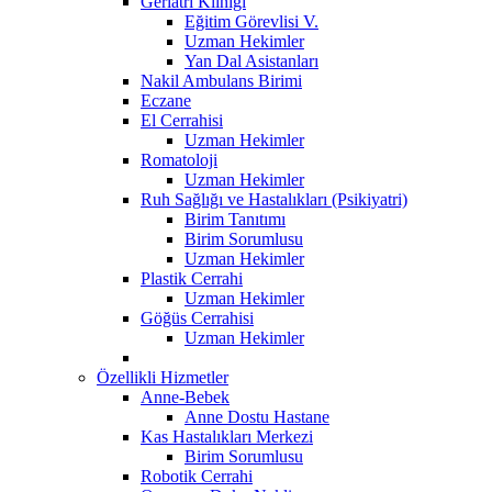
Geriatri Kliniği
Eğitim Görevlisi V.
Uzman Hekimler
Yan Dal Asistanları
Nakil Ambulans Birimi
Eczane
El Cerrahisi
Uzman Hekimler
Romatoloji
Uzman Hekimler
Ruh Sağlığı ve Hastalıkları (Psikiyatri)
Birim Tanıtımı
Birim Sorumlusu
Uzman Hekimler
Plastik Cerrahi
Uzman Hekimler
Göğüs Cerrahisi
Uzman Hekimler
Özellikli Hizmetler
Anne-Bebek
Anne Dostu Hastane
Kas Hastalıkları Merkezi
Birim Sorumlusu
Robotik Cerrahi