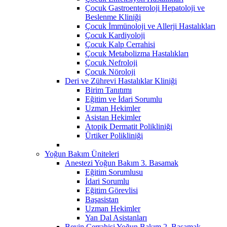
Çocuk Gastroenteroloji Hepatoloji ve
Beslenme Kliniği
Çocuk İmmünoloji ve Allerji Hastalıkları
Çocuk Kardiyoloji
Çocuk Kalp Cerrahisi
Çocuk Metabolizma Hastalıkları
Çocuk Nefroloji
Çocuk Nöroloji
Deri ve Zührevi Hastalıklar Kliniği
Birim Tanıtımı
Eğitim ve İdari Sorumlu
Uzman Hekimler
Asistan Hekimler
Atopik Dermatit Polikliniği
Ürtiker Polikliniği
Yoğun Bakım Üniteleri
Anestezi Yoğun Bakım 3. Basamak
Eğitim Sorumlusu
İdari Sorumlu
Eğitim Görevlisi
Başasistan
Uzman Hekimler
Yan Dal Asistanları
Beyin Cerrahisi Yoğun Bakım 2. Basamak