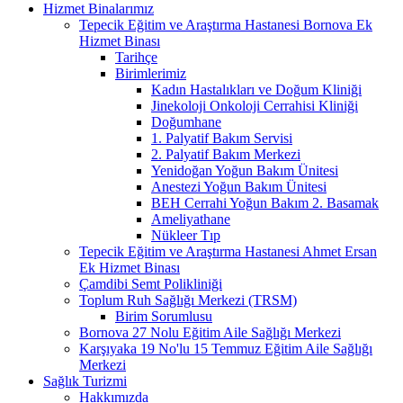
Hizmet Binalarımız
Tepecik Eğitim ve Araştırma Hastanesi Bornova Ek
Hizmet Binası
Tarihçe
Birimlerimiz
Kadın Hastalıkları ve Doğum Kliniği
Jinekoloji Onkoloji Cerrahisi Kliniği
Doğumhane
1. Palyatif Bakım Servisi
2. Palyatif Bakım Merkezi
Yenidoğan Yoğun Bakım Ünitesi
Anestezi Yoğun Bakım Ünitesi
BEH Cerrahi Yoğun Bakım 2. Basamak
Ameliyathane
Nükleer Tıp
Tepecik Eğitim ve Araştırma Hastanesi Ahmet Ersan
Ek Hizmet Binası
Çamdibi Semt Polikliniği
Toplum Ruh Sağlığı Merkezi (TRSM)
Birim Sorumlusu
Bornova 27 Nolu Eğitim Aile Sağlığı Merkezi
Karşıyaka 19 No'lu 15 Temmuz Eğitim Aile Sağlığı
Merkezi
Sağlık Turizmi
Hakkımızda