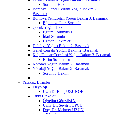
Sorumlu Hekim
Bornova Genel Cerrahi Yoğun Bakım 2.
Basamak
Bornova Yenidoğan Yoğun Bakım 3. Basamak
Eğitim ve İdari Sorumlu
Çocuk Yoğun Bakım
Eğitim Sorumlusu
İdari Sorumlu
Uzman Hekimler
Dahiliye Yoğun Bakım 2. Basamak
Genel Cerrahi Yoğun Bakım 2. Basamak
Kalp Damar Cerrahisi Yoğun Bakım 3. Basamak
Birim Sorumlusu
Koroner Yoğun Bakım 2. Basamak
Nöroloji Yoğun Bakım 2. Basamak
Sorumlu Hekim
Yataksız Birimler
Fizyoloji
Uzm.Dr.Barış UZUNOK
Tıbbi Onkoloji
Öğretim Görevlisi V.
Uzm. Dr. Sevgi TOPÇU
Doç. Dr. Mehmet UZUN