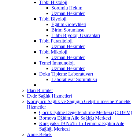
Tıbbi Histoloji
Sorumlu Hekim
Uzman Hekimler
Tıbbi Biyoloji
Eğitim Görevlileri
Birim Sorumlusu
Tıbbi Biyoloji Uzmanları
Tıbbi Parazitoloji
Uzman Hekimler
Tıbbi Mikoloji
Uzman Hekimler
Temel İmmunoloji
Uzman Hekimler
Doku Tipleme Laboratuvarı
Laboratuvar Sorumlusu
İdari Birimler
Evde Sağlık Hizmetleri
Koruyucu Sağlık ve Sağlığın Geliştirilmesine Yönelik
Hizmetler
Çocuk İşitme Değerlendirme Merkezi (ÇİDEM)
Bornova Eğitim Aile Sağlığı Merkezi
Karşıyaka 19 No'lu 15 Temmuz Eğitim Aile
Sağlığı Merkezi
Anne-Bebek