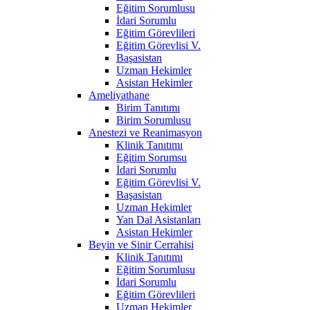
Eğitim Sorumlusu
İdari Sorumlu
Eğitim Görevlileri
Eğitim Görevlisi V.
Başasistan
Uzman Hekimler
Asistan Hekimler
Ameliyathane
Birim Tanıtımı
Birim Sorumlusu
Anestezi ve Reanimasyon
Klinik Tanıtımı
Eğitim Sorumsu
İdari Sorumlu
Eğitim Görevlisi V.
Başasistan
Uzman Hekimler
Yan Dal Asistanları
Asistan Hekimler
Beyin ve Sinir Cerrahisi
Klinik Tanıtımı
Eğitim Sorumlusu
İdari Sorumlu
Eğitim Görevlileri
Uzman Hekimler