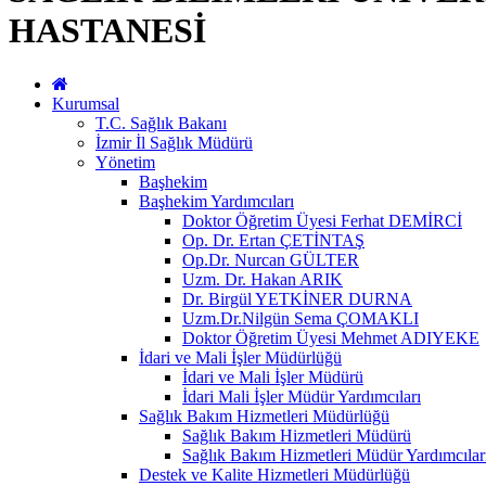
HASTANESİ
Kurumsal
T.C. Sağlık Bakanı
İzmir İl Sağlık Müdürü
Yönetim
Başhekim
Başhekim Yardımcıları
Doktor Öğretim Üyesi Ferhat DEMİRCİ
Op. Dr. Ertan ÇETİNTAŞ
Op.Dr. Nurcan GÜLTER
Uzm. Dr. Hakan ARIK
Dr. Birgül YETKİNER DURNA
Uzm.Dr.Nilgün Sema ÇOMAKLI
Doktor Öğretim Üyesi Mehmet ADIYEKE
İdari ve Mali İşler Müdürlüğü
İdari ve Mali İşler Müdürü
İdari Mali İşler Müdür Yardımcıları
Sağlık Bakım Hizmetleri Müdürlüğü
Sağlık Bakım Hizmetleri Müdürü
Sağlık Bakım Hizmetleri Müdür Yardımcılar
Destek ve Kalite Hizmetleri Müdürlüğü