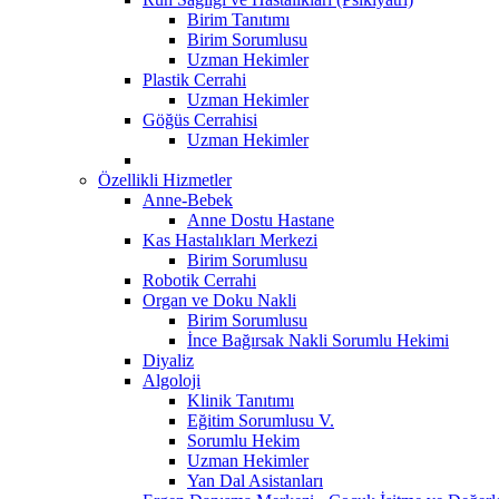
Birim Tanıtımı
Birim Sorumlusu
Uzman Hekimler
Plastik Cerrahi
Uzman Hekimler
Göğüs Cerrahisi
Uzman Hekimler
Özellikli Hizmetler
Anne-Bebek
Anne Dostu Hastane
Kas Hastalıkları Merkezi
Birim Sorumlusu
Robotik Cerrahi
Organ ve Doku Nakli
Birim Sorumlusu
İnce Bağırsak Nakli Sorumlu Hekimi
Diyaliz
Algoloji
Klinik Tanıtımı
Eğitim Sorumlusu V.
Sorumlu Hekim
Uzman Hekimler
Yan Dal Asistanları