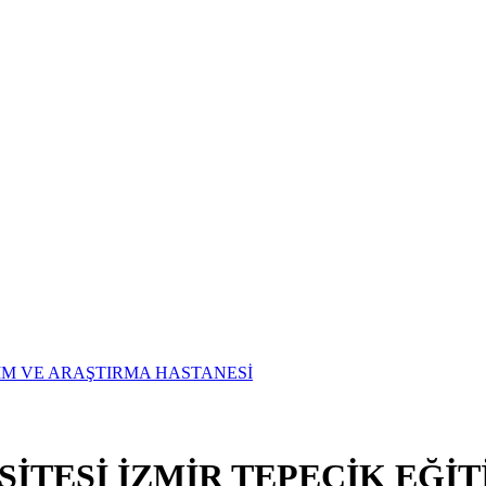
SİTESİ İZMİR TEPECİK EĞİ