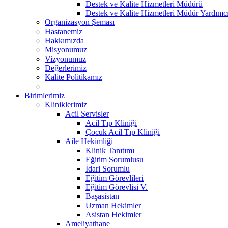
Destek ve Kalite Hizmetleri Müdürü
Destek ve Kalite Hizmetleri Müdür Yardımcı
Organizasyon Şeması
Hastanemiz
Hakkımızda
Misyonumuz
Vizyonumuz
Değerlerimiz
Kalite Politikamız
Birimlerimiz
Kliniklerimiz
Acil Servisler
Acil Tıp Kliniği
Çocuk Acil Tıp Kliniği
Aile Hekimliği
Klinik Tanıtımı
Eğitim Sorumlusu
İdari Sorumlu
Eğitim Görevlileri
Eğitim Görevlisi V.
Başasistan
Uzman Hekimler
Asistan Hekimler
Ameliyathane