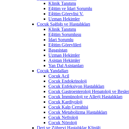
Klinik Tanıtımı
Eğitim ve İdari Sorumlu
Eğitim Görevlisi V.
Uzman Hekimler
Çocuk Sağlığı ve Hastalıkları
Klinik Tanıtımı
Eğitim Sorumlusu
İdari Sorumlu
Eğitim Görevlileri
Başasistan
Uzman Hekimler
Asistan Hekimler
Yan Dal Asistanları
Çocuk Yandalları
Çocuk Acil
Çocuk Endokrinoloji
Çocuk Enfeksiyon Hastalıkları
Çocuk Gastroenteroloji Hepatoloji ve Besle
Çocuk İmmünoloji ve Allerji Hastalıkları
Çocuk Kardiyoloji
Çocuk Kalp Cerrahisi
Çocuk Metabolizma Hastalıkları
Çocuk Nefroloji
Çocuk Nöroloji
Deri ve Zührevi Hastalıklar Kliniği