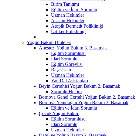
Birim Tanıtımı
Eğitim ve İdari Sorumlu
Uzman Hekimler
Asistan Hekimler
Atopik Dermatit Polikliniği
Ürtiker Polikliniği
Yoğun Bakım Üniteleri
Anestezi Yoğun Bakım 3. Basamak
Eğitim Sorumlusu
İdari Sorumlu
Eğitim Görevlisi
Başasistan
Uzman Hekimler
Yan Dal Asistanları
Beyin Cerrahisi Yoğun Bakım 2. Basamak
Sorumlu Hekim
Bornova Genel Cerrahi Yoğun Bakım 2. Basamak
Bornova Yenidoğan Yoğun Bakım 3. Basamak
Eğitim ve İdari Sorumlu
Çocuk Yoğun Bakım
Eğitim Sorumlusu
İdari Sorumlu
Uzman Hekimler
Dahiliye Yoğun Bakım 2. Basamak