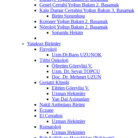
Genel Cerrahi Yoğun Bakım 2. Basamak
Kalp Damar Cerrahisi Yoğun Bakım 3. Basamak
Birim Sorumlusu
Koroner Yoğun Bakım 2. Basamak
Nöroloji Yoğun Bakım 2. Basamak
Sorumlu Hekim
Yataksız Birimler
Fizyoloji
Uzm.Dr.Barış UZUNOK
Tıbbi Onkoloji
Öğretim Görevlisi V.
Uzm. Dr. Sevgi TOPÇU
Doç. Dr. Mehmet UZUN
Geriatri Kliniği
Eğitim Görevlisi V.
Uzman Hekimler
Yan Dal Asistanları
Nakil Ambulans Birimi
Eczane
El Cerrahisi
Uzman Hekimler
Romatoloji
Uzman Hekimler
Ruh Sağlığı ve Hastalıkları (Psikiyatri)