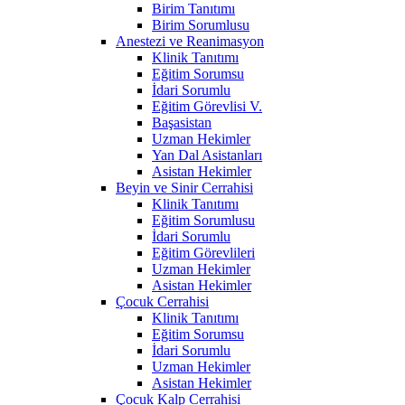
Birim Tanıtımı
Birim Sorumlusu
Anestezi ve Reanimasyon
Klinik Tanıtımı
Eğitim Sorumsu
İdari Sorumlu
Eğitim Görevlisi V.
Başasistan
Uzman Hekimler
Yan Dal Asistanları
Asistan Hekimler
Beyin ve Sinir Cerrahisi
Klinik Tanıtımı
Eğitim Sorumlusu
İdari Sorumlu
Eğitim Görevlileri
Uzman Hekimler
Asistan Hekimler
Çocuk Cerrahisi
Klinik Tanıtımı
Eğitim Sorumsu
İdari Sorumlu
Uzman Hekimler
Asistan Hekimler
Çocuk Kalp Cerrahisi