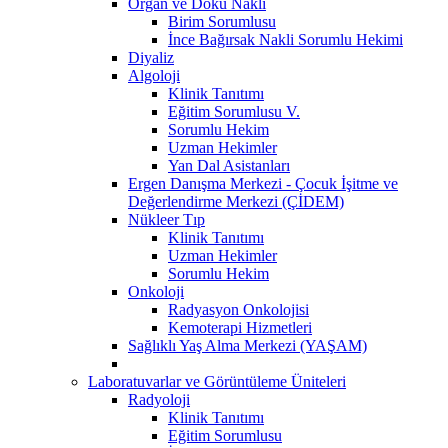
Organ ve Doku Nakli
Birim Sorumlusu
İnce Bağırsak Nakli Sorumlu Hekimi
Diyaliz
Algoloji
Klinik Tanıtımı
Eğitim Sorumlusu V.
Sorumlu Hekim
Uzman Hekimler
Yan Dal Asistanları
Ergen Danışma Merkezi - Çocuk İşitme ve
Değerlendirme Merkezi (ÇİDEM)
Nükleer Tıp
Klinik Tanıtımı
Uzman Hekimler
Sorumlu Hekim
Onkoloji
Radyasyon Onkolojisi
Kemoterapi Hizmetleri
Sağlıklı Yaş Alma Merkezi (YAŞAM)
Laboratuvarlar ve Görüntüleme Üniteleri
Radyoloji
Klinik Tanıtımı
Eğitim Sorumlusu