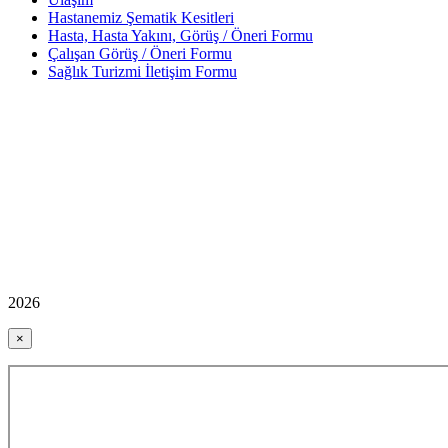
Hastanemiz Şematik Kesitleri
Hasta, Hasta Yakını, Görüş / Öneri Formu
Çalışan Görüş / Öneri Formu
Sağlık Turizmi İletişim Formu
2026
×