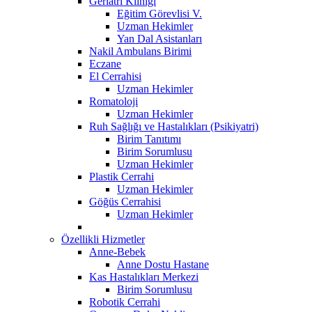
Geriatri Kliniği
Eğitim Görevlisi V.
Uzman Hekimler
Yan Dal Asistanları
Nakil Ambulans Birimi
Eczane
El Cerrahisi
Uzman Hekimler
Romatoloji
Uzman Hekimler
Ruh Sağlığı ve Hastalıkları (Psikiyatri)
Birim Tanıtımı
Birim Sorumlusu
Uzman Hekimler
Plastik Cerrahi
Uzman Hekimler
Göğüs Cerrahisi
Uzman Hekimler
Özellikli Hizmetler
Anne-Bebek
Anne Dostu Hastane
Kas Hastalıkları Merkezi
Birim Sorumlusu
Robotik Cerrahi