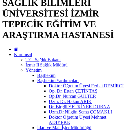
SAĞLIK BİLİMLERİ
ÜNİVERSİTESİ İZMİR
TEPECİK EĞİTİM VE
ARAŞTIRMA HASTANESİ
Kurumsal
T.C. Sağlık Bakanı
İzmir İl Sağlık Müdürü
Yönetim
Başhekim
Başhekim Yardımcıları
Doktor Öğretim Üyesi Ferhat DEMİRCİ
Op. Dr. Ertan ÇETİNTAŞ
Op.Dr. Nurcan GÜLTER
Uzm. Dr. Hakan ARIK
Dr. Birgül YETKİNER DURNA
Uzm.Dr.Nilgün Sema ÇOMAKLI
Doktor Öğretim Üyesi Mehmet
ADIYEKE
İdari ve Mali İşler Müdürlüğü