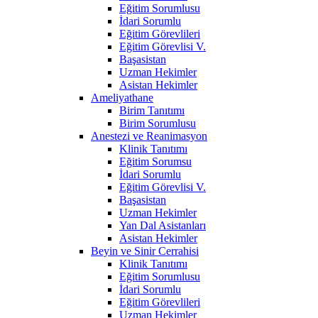
Eğitim Sorumlusu
İdari Sorumlu
Eğitim Görevlileri
Eğitim Görevlisi V.
Başasistan
Uzman Hekimler
Asistan Hekimler
Ameliyathane
Birim Tanıtımı
Birim Sorumlusu
Anestezi ve Reanimasyon
Klinik Tanıtımı
Eğitim Sorumsu
İdari Sorumlu
Eğitim Görevlisi V.
Başasistan
Uzman Hekimler
Yan Dal Asistanları
Asistan Hekimler
Beyin ve Sinir Cerrahisi
Klinik Tanıtımı
Eğitim Sorumlusu
İdari Sorumlu
Eğitim Görevlileri
Uzman Hekimler