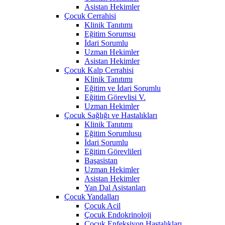
Asistan Hekimler
Çocuk Cerrahisi
Klinik Tanıtımı
Eğitim Sorumsu
İdari Sorumlu
Uzman Hekimler
Asistan Hekimler
Çocuk Kalp Cerrahisi
Klinik Tanıtımı
Eğitim ve İdari Sorumlu
Eğitim Görevlisi V.
Uzman Hekimler
Çocuk Sağlığı ve Hastalıkları
Klinik Tanıtımı
Eğitim Sorumlusu
İdari Sorumlu
Eğitim Görevlileri
Başasistan
Uzman Hekimler
Asistan Hekimler
Yan Dal Asistanları
Çocuk Yandalları
Çocuk Acil
Çocuk Endokrinoloji
Çocuk Enfeksiyon Hastalıkları