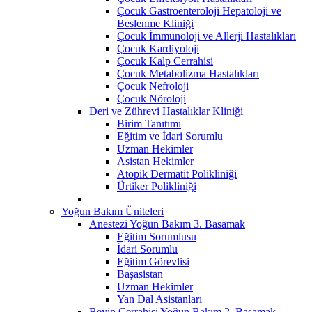
Çocuk Gastroenteroloji Hepatoloji ve
Beslenme Kliniği
Çocuk İmmünoloji ve Allerji Hastalıkları
Çocuk Kardiyoloji
Çocuk Kalp Cerrahisi
Çocuk Metabolizma Hastalıkları
Çocuk Nefroloji
Çocuk Nöroloji
Deri ve Zührevi Hastalıklar Kliniği
Birim Tanıtımı
Eğitim ve İdari Sorumlu
Uzman Hekimler
Asistan Hekimler
Atopik Dermatit Polikliniği
Ürtiker Polikliniği
Yoğun Bakım Üniteleri
Anestezi Yoğun Bakım 3. Basamak
Eğitim Sorumlusu
İdari Sorumlu
Eğitim Görevlisi
Başasistan
Uzman Hekimler
Yan Dal Asistanları
Beyin Cerrahisi Yoğun Bakım 2. Basamak