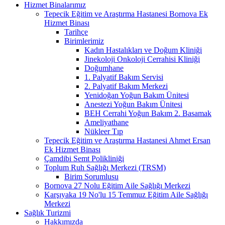
Hizmet Binalarımız
Tepecik Eğitim ve Araştırma Hastanesi Bornova Ek
Hizmet Binası
Tarihçe
Birimlerimiz
Kadın Hastalıkları ve Doğum Kliniği
Jinekoloji Onkoloji Cerrahisi Kliniği
Doğumhane
1. Palyatif Bakım Servisi
2. Palyatif Bakım Merkezi
Yenidoğan Yoğun Bakım Ünitesi
Anestezi Yoğun Bakım Ünitesi
BEH Cerrahi Yoğun Bakım 2. Basamak
Ameliyathane
Nükleer Tıp
Tepecik Eğitim ve Araştırma Hastanesi Ahmet Ersan
Ek Hizmet Binası
Çamdibi Semt Polikliniği
Toplum Ruh Sağlığı Merkezi (TRSM)
Birim Sorumlusu
Bornova 27 Nolu Eğitim Aile Sağlığı Merkezi
Karşıyaka 19 No'lu 15 Temmuz Eğitim Aile Sağlığı
Merkezi
Sağlık Turizmi
Hakkımızda