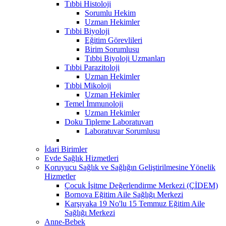
Tıbbi Histoloji
Sorumlu Hekim
Uzman Hekimler
Tıbbi Biyoloji
Eğitim Görevlileri
Birim Sorumlusu
Tıbbi Biyoloji Uzmanları
Tıbbi Parazitoloji
Uzman Hekimler
Tıbbi Mikoloji
Uzman Hekimler
Temel İmmunoloji
Uzman Hekimler
Doku Tipleme Laboratuvarı
Laboratuvar Sorumlusu
İdari Birimler
Evde Sağlık Hizmetleri
Koruyucu Sağlık ve Sağlığın Geliştirilmesine Yönelik
Hizmetler
Çocuk İşitme Değerlendirme Merkezi (ÇİDEM)
Bornova Eğitim Aile Sağlığı Merkezi
Karşıyaka 19 No'lu 15 Temmuz Eğitim Aile
Sağlığı Merkezi
Anne-Bebek