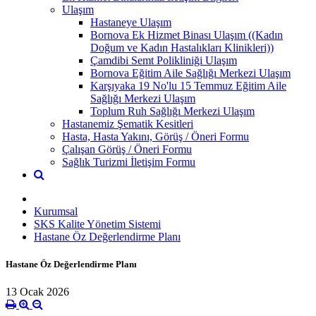
Ulaşım
Hastaneye Ulaşım
Bornova Ek Hizmet Binası Ulaşım ((Kadın
Doğum ve Kadın Hastalıkları Klinikleri))
Çamdibi Semt Polikliniği Ulaşım
Bornova Eğitim Aile Sağlığı Merkezi Ulaşım
Karşıyaka 19 No'lu 15 Temmuz Eğitim Aile
Sağlığı Merkezi Ulaşım
Toplum Ruh Sağlığı Merkezi Ulaşım
Hastanemiz Şematik Kesitleri
Hasta, Hasta Yakını, Görüş / Öneri Formu
Çalışan Görüş / Öneri Formu
Sağlık Turizmi İletişim Formu
Kurumsal
SKS Kalite Yönetim Sistemi
Hastane Öz Değerlendirme Planı
Hastane Öz Değerlendirme Planı
13 Ocak 2026