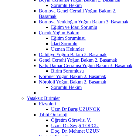
Sorumlu Hekim
Bornova Genel Cerrahi Yoğun Bakım 2.
Basamak
Bornova Yenidoğan Yoğun Bakım 3. Basamak
Eğitim ve İdari Sorumlu
Çocuk Yoğun Bakım
Eğitim Sorumlusu
İdari Sorumlu
Uzman Hekimler
Dahiliye Yoğun Bakım 2. Basamak
Genel Cerrahi Yoğun Bakım 2. Basamak
Kalp Damar Cerrahisi Yoğun Bakım 3. Basamak
Birim Sorumlusu
Koroner Yoğun Bakım 2. Basamak
Nöroloji Yoğun Bakım 2. Basamak
Sorumlu Hekim
Yataksız Birimler
Fizyoloji
Uzm.Dr.Barış UZUNOK
Tıbbi Onkoloji
Öğretim Görevlisi V.
Uzm. Dr. Sevgi TOPÇU
Doç. Dr. Mehmet UZUN