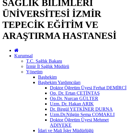
SAĞLIK BİLİMLERİ
ÜNİVERSİTESİ İZMİR
TEPECİK EĞİTİM VE
ARAŞTIRMA HASTANESİ
Kurumsal
T.C. Sağlık Bakanı
İzmir İl Sağlık Müdürü
Yönetim
Başhekim
Başhekim Yardımcıları
Doktor Öğretim Üyesi Ferhat DEMİRCİ
Op. Dr. Ertan ÇETİNTAŞ
Op.Dr. Nurcan GÜLTER
Uzm. Dr. Hakan ARIK
Dr. Birgül YETKİNER DURNA
Uzm.Dr.Nilgün Sema ÇOMAKLI
Doktor Öğretim Üyesi Mehmet
ADIYEKE
İdari ve Mali İşler Müdürlüğü