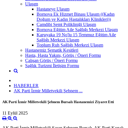
Ulaşım
Hastaneye Ulaşım
Bornova Ek Hizmet Binası Ulaşım ((Kadın
Doğum ve Kadın Hastalıkları Klinikleri))
Çamdibi Semt Polikliniği Ulaşım
Bornova Eğitim Aile Sağlığı Merkezi Ulaşım
Karşıyaka 19 No'lu 15 Temmuz Eğitim Aile
Sağlığı Merkezi Ulaşım
Toplum Ruh Sağlığı Merkezi Ulaşım
Hastanemiz Şematik Kesitleri
Hasta, Hasta Yakını, Görüş / Öneri Formu
Çalışan Görüş / Öneri Formu
Sağlık Turizmi İletişim Formu
HABERLER
AK Parti İzmir Milletvekili Şebnem ...
AK Parti İzmir Milletvekili Şebnem Bursalı Hastanemizi Ziyaret Etti
11 Eylül 2025
AK Parti İzmir Milletvekili Sayın Şebnem Bursalı, AK Parti Konak