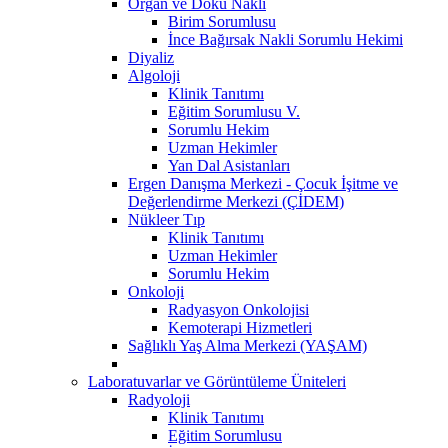
Organ ve Doku Nakli
Birim Sorumlusu
İnce Bağırsak Nakli Sorumlu Hekimi
Diyaliz
Algoloji
Klinik Tanıtımı
Eğitim Sorumlusu V.
Sorumlu Hekim
Uzman Hekimler
Yan Dal Asistanları
Ergen Danışma Merkezi - Çocuk İşitme ve
Değerlendirme Merkezi (ÇİDEM)
Nükleer Tıp
Klinik Tanıtımı
Uzman Hekimler
Sorumlu Hekim
Onkoloji
Radyasyon Onkolojisi
Kemoterapi Hizmetleri
Sağlıklı Yaş Alma Merkezi (YAŞAM)
Laboratuvarlar ve Görüntüleme Üniteleri
Radyoloji
Klinik Tanıtımı
Eğitim Sorumlusu