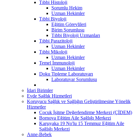
Tıbbi Histoloji
Sorumlu Hekim
Uzman Hekimler
Tıbbi Biyoloji
Eğitim Görevlileri
Birim Sorumlusu
Tıbbi Biyoloji Uzmanları
Tıbbi Parazitoloji
Uzman Hekimler
Tıbbi Mikoloji
Uzman Hekimler
Temel İmmunoloji
Uzman Hekimler
Doku Tipleme Laboratuvarı
Laboratuvar Sorumlusu
İdari Birimler
Evde Sağlık Hizmetleri
Koruyucu Sağlık ve Sağlığın Geliştirilmesine Yönelik
Hizmetler
Çocuk İşitme Değerlendirme Merkezi (ÇİDEM)
Bornova Eğitim Aile Sağlığı Merkezi
Karşıyaka 19 No'lu 15 Temmuz Eğitim Aile
Sağlığı Merkezi
Anne-Bebek