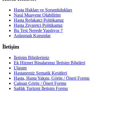
Hasta Hakları ve Sorumlulukları
Nasıl Muayene Olabilirim
Hasta Refakatçi Politikamız
Hasta Ziyaretçi Politikamız
Bu Test Nerede Yapılıyor ?
Anlaşmalı Kurumlar
İletişim
İletişim Bilgilerimiz
Ek Hizmet Binalarımız İletişim Bilgileri
Ulaşım
Hastanemiz Şematik Kesitleri
Hasta, Hasta Yakını, Görüş / Öneri Formu
Çalışan Görüş / Öneri Formu
Sağlık Turizmi İletişim Formu