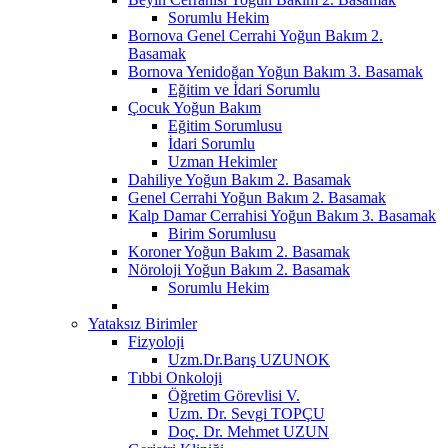
Sorumlu Hekim
Bornova Genel Cerrahi Yoğun Bakım 2.
Basamak
Bornova Yenidoğan Yoğun Bakım 3. Basamak
Eğitim ve İdari Sorumlu
Çocuk Yoğun Bakım
Eğitim Sorumlusu
İdari Sorumlu
Uzman Hekimler
Dahiliye Yoğun Bakım 2. Basamak
Genel Cerrahi Yoğun Bakım 2. Basamak
Kalp Damar Cerrahisi Yoğun Bakım 3. Basamak
Birim Sorumlusu
Koroner Yoğun Bakım 2. Basamak
Nöroloji Yoğun Bakım 2. Basamak
Sorumlu Hekim
Yataksız Birimler
Fizyoloji
Uzm.Dr.Barış UZUNOK
Tıbbi Onkoloji
Öğretim Görevlisi V.
Uzm. Dr. Sevgi TOPÇU
Doç. Dr. Mehmet UZUN