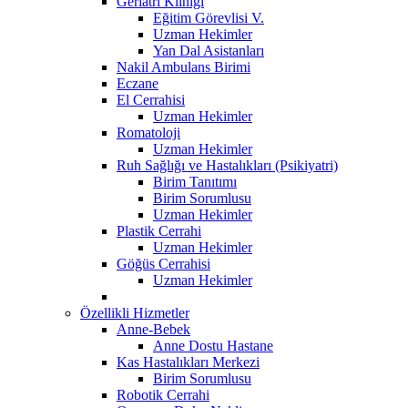
Geriatri Kliniği
Eğitim Görevlisi V.
Uzman Hekimler
Yan Dal Asistanları
Nakil Ambulans Birimi
Eczane
El Cerrahisi
Uzman Hekimler
Romatoloji
Uzman Hekimler
Ruh Sağlığı ve Hastalıkları (Psikiyatri)
Birim Tanıtımı
Birim Sorumlusu
Uzman Hekimler
Plastik Cerrahi
Uzman Hekimler
Göğüs Cerrahisi
Uzman Hekimler
Özellikli Hizmetler
Anne-Bebek
Anne Dostu Hastane
Kas Hastalıkları Merkezi
Birim Sorumlusu
Robotik Cerrahi