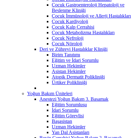
Çocuk Gastroenteroloji Hepatoloji ve
Beslenme Kliniği
Çocuk İmmünoloji ve Allerji Hastalıkları
Çocuk Kardiyoloji
Çocuk Kalp Cerrahisi
Çocuk Metabolizma Hastalıkları
Çocuk Nefroloji
Çocuk Nöroloji
Deri ve Zührevi Hastalıklar Kliniği
Birim Tanıtımı
Eğitim ve İdari Sorumlu
Uzman Hekimler
Asistan Hekimler
Atopik Dermatit Polikliniği
Ürtiker Polikliniği
Yoğun Bakım Üniteleri
Anestezi Yoğun Bakım 3. Basamak
Eğitim Sorumlusu
İdari Sorumlu
Eğitim Görevlisi
Başasistan
Uzman Hekimler
Yan Dal Asistanları
Beyin Cerrahisi Yoğun Bakım 2. Basamak