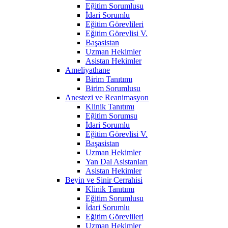
Eğitim Sorumlusu
İdari Sorumlu
Eğitim Görevlileri
Eğitim Görevlisi V.
Başasistan
Uzman Hekimler
Asistan Hekimler
Ameliyathane
Birim Tanıtımı
Birim Sorumlusu
Anestezi ve Reanimasyon
Klinik Tanıtımı
Eğitim Sorumsu
İdari Sorumlu
Eğitim Görevlisi V.
Başasistan
Uzman Hekimler
Yan Dal Asistanları
Asistan Hekimler
Beyin ve Sinir Cerrahisi
Klinik Tanıtımı
Eğitim Sorumlusu
İdari Sorumlu
Eğitim Görevlileri
Uzman Hekimler