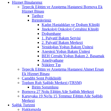
Hizmet Binalarımız
Tepecik Eğitim ve Araştırma Hastanesi Bornova Ek
Hizmet Binası
Tarihçe
Birimlerimiz
Kadın Hastalıkları ve Doğum Kliniği
Jinekoloji Onkoloji Cerrahisi Kliniği
Doğumhane
1. Palyatif Bakım Servisi
2. Palyatif Bakım Merkezi
Yenidoğan Yoğun Bakım Ünitesi
Anestezi Yoğun Bakım Ünitesi
BEH Cerrahi Yoğun Bakım 2. Basamak
Ameliyathane
Nükleer Tıp
Tepecik Eğitim ve Araştırma Hastanesi Ahmet Ersan
Ek Hizmet Binası
Çamdibi Semt Polikliniği
Toplum Ruh Sağlığı Merkezi (TRSM)
Birim Sorumlusu
Bornova 27 Nolu Eğitim Aile Sağlığı Merkezi
Karşıyaka 19 No'lu 15 Temmuz Eğitim Aile Sağlığı
Merkezi
Sağlık Turizmi
Hakkımızda