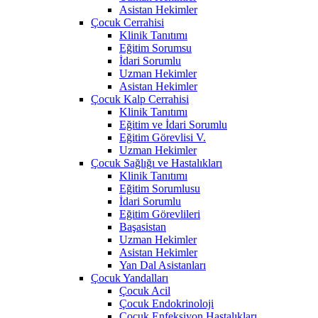
Asistan Hekimler
Çocuk Cerrahisi
Klinik Tanıtımı
Eğitim Sorumsu
İdari Sorumlu
Uzman Hekimler
Asistan Hekimler
Çocuk Kalp Cerrahisi
Klinik Tanıtımı
Eğitim ve İdari Sorumlu
Eğitim Görevlisi V.
Uzman Hekimler
Çocuk Sağlığı ve Hastalıkları
Klinik Tanıtımı
Eğitim Sorumlusu
İdari Sorumlu
Eğitim Görevlileri
Başasistan
Uzman Hekimler
Asistan Hekimler
Yan Dal Asistanları
Çocuk Yandalları
Çocuk Acil
Çocuk Endokrinoloji
Çocuk Enfeksiyon Hastalıkları