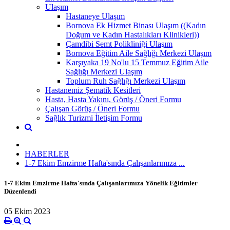
Ulaşım
Hastaneye Ulaşım
Bornova Ek Hizmet Binası Ulaşım ((Kadın
Doğum ve Kadın Hastalıkları Klinikleri))
Çamdibi Semt Polikliniği Ulaşım
Bornova Eğitim Aile Sağlığı Merkezi Ulaşım
Karşıyaka 19 No'lu 15 Temmuz Eğitim Aile
Sağlığı Merkezi Ulaşım
Toplum Ruh Sağlığı Merkezi Ulaşım
Hastanemiz Şematik Kesitleri
Hasta, Hasta Yakını, Görüş / Öneri Formu
Çalışan Görüş / Öneri Formu
Sağlık Turizmi İletişim Formu
HABERLER
1-7 Ekim Emzirme Hafta'sında Çalışanlarımıza ...
1-7 Ekim Emzirme Hafta'sında Çalışanlarımıza Yönelik Eğitimler
Düzenlendi
05 Ekim 2023