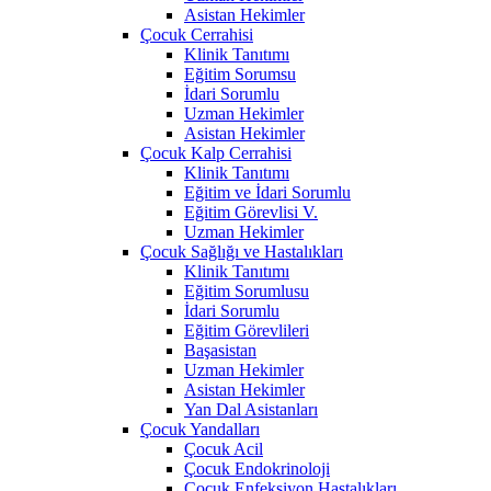
Asistan Hekimler
Çocuk Cerrahisi
Klinik Tanıtımı
Eğitim Sorumsu
İdari Sorumlu
Uzman Hekimler
Asistan Hekimler
Çocuk Kalp Cerrahisi
Klinik Tanıtımı
Eğitim ve İdari Sorumlu
Eğitim Görevlisi V.
Uzman Hekimler
Çocuk Sağlığı ve Hastalıkları
Klinik Tanıtımı
Eğitim Sorumlusu
İdari Sorumlu
Eğitim Görevlileri
Başasistan
Uzman Hekimler
Asistan Hekimler
Yan Dal Asistanları
Çocuk Yandalları
Çocuk Acil
Çocuk Endokrinoloji
Çocuk Enfeksiyon Hastalıkları