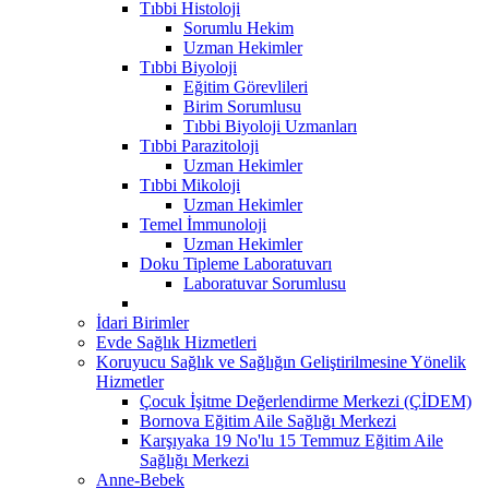
Tıbbi Histoloji
Sorumlu Hekim
Uzman Hekimler
Tıbbi Biyoloji
Eğitim Görevlileri
Birim Sorumlusu
Tıbbi Biyoloji Uzmanları
Tıbbi Parazitoloji
Uzman Hekimler
Tıbbi Mikoloji
Uzman Hekimler
Temel İmmunoloji
Uzman Hekimler
Doku Tipleme Laboratuvarı
Laboratuvar Sorumlusu
İdari Birimler
Evde Sağlık Hizmetleri
Koruyucu Sağlık ve Sağlığın Geliştirilmesine Yönelik
Hizmetler
Çocuk İşitme Değerlendirme Merkezi (ÇİDEM)
Bornova Eğitim Aile Sağlığı Merkezi
Karşıyaka 19 No'lu 15 Temmuz Eğitim Aile
Sağlığı Merkezi
Anne-Bebek