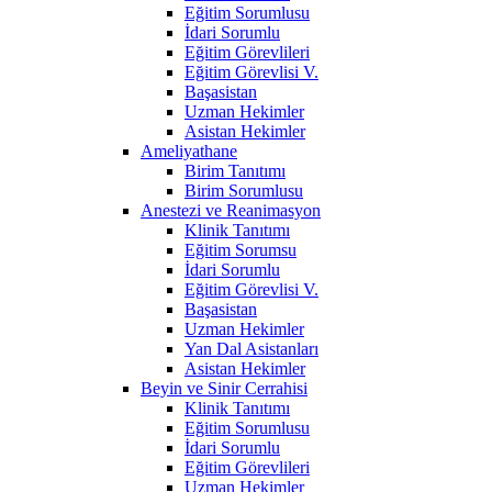
Eğitim Sorumlusu
İdari Sorumlu
Eğitim Görevlileri
Eğitim Görevlisi V.
Başasistan
Uzman Hekimler
Asistan Hekimler
Ameliyathane
Birim Tanıtımı
Birim Sorumlusu
Anestezi ve Reanimasyon
Klinik Tanıtımı
Eğitim Sorumsu
İdari Sorumlu
Eğitim Görevlisi V.
Başasistan
Uzman Hekimler
Yan Dal Asistanları
Asistan Hekimler
Beyin ve Sinir Cerrahisi
Klinik Tanıtımı
Eğitim Sorumlusu
İdari Sorumlu
Eğitim Görevlileri
Uzman Hekimler