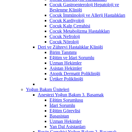
Çocuk Gastroenteroloji Hepatoloji ve
Beslenme Kliniği
Çocuk İmmünoloji ve Allerji Hastalıkları
Çocuk Kardiyoloji
Çocuk Kalp Cerrahisi
Çocuk Metabolizma Hastalıkları
Çocuk Nefroloji
Çocuk Nöroloji
Deri ve Zührevi Hastalıklar Kliniği
Birim Tanıtımı
Eğitim ve İdari Sorumlu
Uzman Hekimler
Asistan Hekimler
Atopik Dermatit Polikliniği
Ürtiker Polikliniği
Yoğun Bakım Üniteleri
Anestezi Yoğun Bakım 3. Basamak
Eğitim Sorumlusu
İdari Sorumlu
Eğitim Görevlisi
Başasistan
Uzman Hekimler
Yan Dal Asistanları
Beyin Cerrahisi Yoğun Bakım 2. Basamak