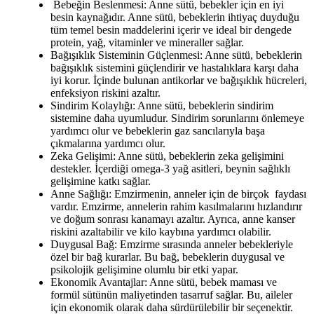
Bebeğin Beslenmesi: Anne sütü, bebekler için en iyi
besin kaynağıdır. Anne sütü, bebeklerin ihtiyaç duyduğu
tüm temel besin maddelerini içerir ve ideal bir dengede
protein, yağ, vitaminler ve mineraller sağlar.
Bağışıklık Sisteminin Güçlenmesi: Anne sütü, bebeklerin
bağışıklık sistemini güçlendirir ve hastalıklara karşı daha
iyi korur. İçinde bulunan antikorlar ve bağışıklık hücreleri,
enfeksiyon riskini azaltır.
Sindirim Kolaylığı: Anne sütü, bebeklerin sindirim
sistemine daha uyumludur. Sindirim sorunlarını önlemeye
yardımcı olur ve bebeklerin gaz sancılarıyla başa
çıkmalarına yardımcı olur.
Zeka Gelişimi: Anne sütü, bebeklerin zeka gelişimini
destekler. İçerdiği omega-3 yağ asitleri, beynin sağlıklı
gelişimine katkı sağlar.
Anne Sağlığı: Emzirmenin, anneler için de birçok faydası
vardır. Emzirme, annelerin rahim kasılmalarını hızlandırır
ve doğum sonrası kanamayı azaltır. Ayrıca, anne kanser
riskini azaltabilir ve kilo kaybına yardımcı olabilir.
Duygusal Bağ: Emzirme sırasında anneler bebekleriyle
özel bir bağ kurarlar. Bu bağ, bebeklerin duygusal ve
psikolojik gelişimine olumlu bir etki yapar.
Ekonomik Avantajlar: Anne sütü, bebek maması ve
formül sütünün maliyetinden tasarruf sağlar. Bu, aileler
için ekonomik olarak daha sürdürülebilir bir seçenektir.