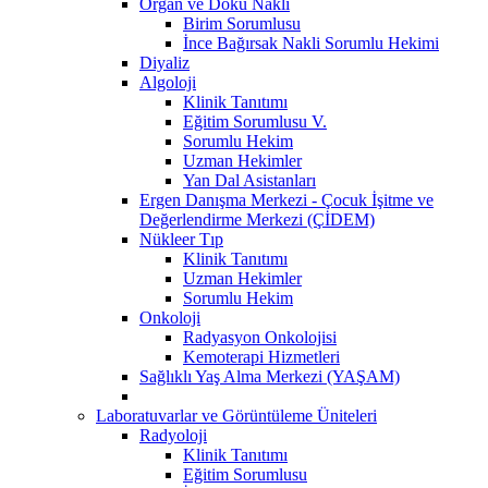
Organ ve Doku Nakli
Birim Sorumlusu
İnce Bağırsak Nakli Sorumlu Hekimi
Diyaliz
Algoloji
Klinik Tanıtımı
Eğitim Sorumlusu V.
Sorumlu Hekim
Uzman Hekimler
Yan Dal Asistanları
Ergen Danışma Merkezi - Çocuk İşitme ve
Değerlendirme Merkezi (ÇİDEM)
Nükleer Tıp
Klinik Tanıtımı
Uzman Hekimler
Sorumlu Hekim
Onkoloji
Radyasyon Onkolojisi
Kemoterapi Hizmetleri
Sağlıklı Yaş Alma Merkezi (YAŞAM)
Laboratuvarlar ve Görüntüleme Üniteleri
Radyoloji
Klinik Tanıtımı
Eğitim Sorumlusu