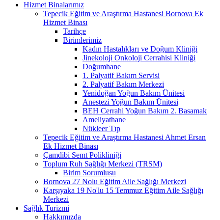
Hizmet Binalarımız
Tepecik Eğitim ve Araştırma Hastanesi Bornova Ek
Hizmet Binası
Tarihçe
Birimlerimiz
Kadın Hastalıkları ve Doğum Kliniği
Jinekoloji Onkoloji Cerrahisi Kliniği
Doğumhane
1. Palyatif Bakım Servisi
2. Palyatif Bakım Merkezi
Yenidoğan Yoğun Bakım Ünitesi
Anestezi Yoğun Bakım Ünitesi
BEH Cerrahi Yoğun Bakım 2. Basamak
Ameliyathane
Nükleer Tıp
Tepecik Eğitim ve Araştırma Hastanesi Ahmet Ersan
Ek Hizmet Binası
Çamdibi Semt Polikliniği
Toplum Ruh Sağlığı Merkezi (TRSM)
Birim Sorumlusu
Bornova 27 Nolu Eğitim Aile Sağlığı Merkezi
Karşıyaka 19 No'lu 15 Temmuz Eğitim Aile Sağlığı
Merkezi
Sağlık Turizmi
Hakkımızda