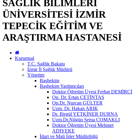
SAĞLIK BİLİMLERİ
ÜNİVERSİTESİ İZMİR
TEPECİK EĞİTİM VE
ARAŞTIRMA HASTANESİ
Kurumsal
T.C. Sağlık Bakanı
İzmir İl Sağlık Müdürü
Yönetim
Başhekim
Başhekim Yardımcıları
Doktor Öğretim Üyesi Ferhat DEMİRCİ
Op. Dr. Ertan ÇETİNTAŞ
Op.Dr. Nurcan GÜLTER
Uzm. Dr. Hakan ARIK
Dr. Birgül YETKİNER DURNA
Uzm.Dr.Nilgün Sema ÇOMAKLI
Doktor Öğretim Üyesi Mehmet
ADIYEKE
İdari ve Mali İşler Müdürlüğü