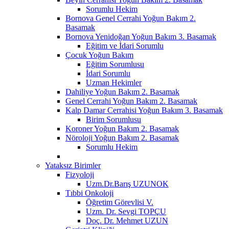
Sorumlu Hekim
Bornova Genel Cerrahi Yoğun Bakım 2.
Basamak
Bornova Yenidoğan Yoğun Bakım 3. Basamak
Eğitim ve İdari Sorumlu
Çocuk Yoğun Bakım
Eğitim Sorumlusu
İdari Sorumlu
Uzman Hekimler
Dahiliye Yoğun Bakım 2. Basamak
Genel Cerrahi Yoğun Bakım 2. Basamak
Kalp Damar Cerrahisi Yoğun Bakım 3. Basamak
Birim Sorumlusu
Koroner Yoğun Bakım 2. Basamak
Nöroloji Yoğun Bakım 2. Basamak
Sorumlu Hekim
Yataksız Birimler
Fizyoloji
Uzm.Dr.Barış UZUNOK
Tıbbi Onkoloji
Öğretim Görevlisi V.
Uzm. Dr. Sevgi TOPÇU
Doç. Dr. Mehmet UZUN