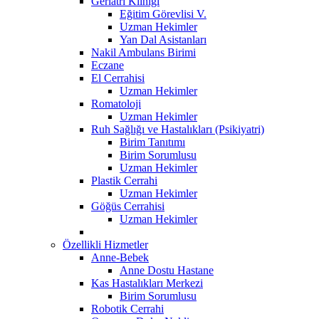
Geriatri Kliniği
Eğitim Görevlisi V.
Uzman Hekimler
Yan Dal Asistanları
Nakil Ambulans Birimi
Eczane
El Cerrahisi
Uzman Hekimler
Romatoloji
Uzman Hekimler
Ruh Sağlığı ve Hastalıkları (Psikiyatri)
Birim Tanıtımı
Birim Sorumlusu
Uzman Hekimler
Plastik Cerrahi
Uzman Hekimler
Göğüs Cerrahisi
Uzman Hekimler
Özellikli Hizmetler
Anne-Bebek
Anne Dostu Hastane
Kas Hastalıkları Merkezi
Birim Sorumlusu
Robotik Cerrahi