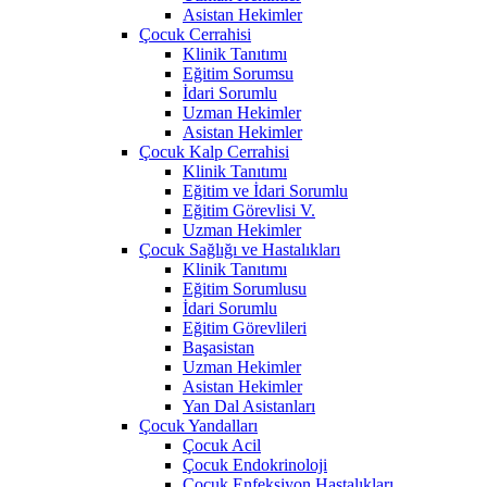
Asistan Hekimler
Çocuk Cerrahisi
Klinik Tanıtımı
Eğitim Sorumsu
İdari Sorumlu
Uzman Hekimler
Asistan Hekimler
Çocuk Kalp Cerrahisi
Klinik Tanıtımı
Eğitim ve İdari Sorumlu
Eğitim Görevlisi V.
Uzman Hekimler
Çocuk Sağlığı ve Hastalıkları
Klinik Tanıtımı
Eğitim Sorumlusu
İdari Sorumlu
Eğitim Görevlileri
Başasistan
Uzman Hekimler
Asistan Hekimler
Yan Dal Asistanları
Çocuk Yandalları
Çocuk Acil
Çocuk Endokrinoloji
Çocuk Enfeksiyon Hastalıkları