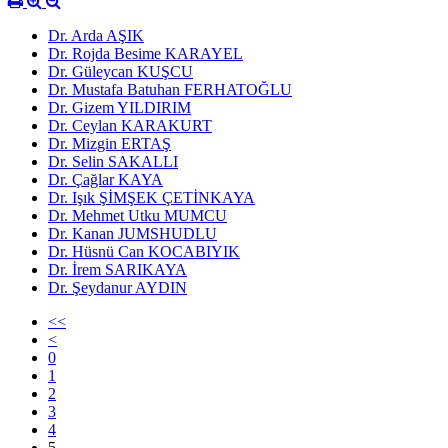
Dr. Arda AŞIK
Dr. Rojda Besime KARAYEL
Dr. Güleycan KUŞCU
Dr. Mustafa Batuhan FERHATOĞLU
Dr. Gizem YILDIRIM
Dr. Ceylan KARAKURT
Dr. Mizgin ERTAŞ
Dr. Selin SAKALLI
Dr. Çağlar KAYA
Dr. Işık ŞİMŞEK ÇETİNKAYA
Dr. Mehmet Utku MUMCU
Dr. Kanan JUMSHUDLU
Dr. Hüsnü Can KOCABIYIK
Dr. İrem SARIKAYA
Dr. Şeydanur AYDIN
<<
<
0
1
2
3
4
5