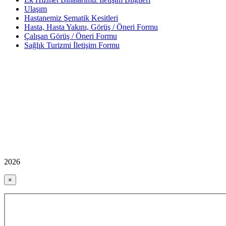
Ulaşım
Hastanemiz Şematik Kesitleri
Hasta, Hasta Yakını, Görüş / Öneri Formu
Çalışan Görüş / Öneri Formu
Sağlık Turizmi İletişim Formu
2026
×