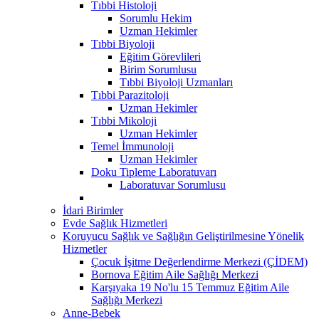
Tıbbi Histoloji
Sorumlu Hekim
Uzman Hekimler
Tıbbi Biyoloji
Eğitim Görevlileri
Birim Sorumlusu
Tıbbi Biyoloji Uzmanları
Tıbbi Parazitoloji
Uzman Hekimler
Tıbbi Mikoloji
Uzman Hekimler
Temel İmmunoloji
Uzman Hekimler
Doku Tipleme Laboratuvarı
Laboratuvar Sorumlusu
İdari Birimler
Evde Sağlık Hizmetleri
Koruyucu Sağlık ve Sağlığın Geliştirilmesine Yönelik
Hizmetler
Çocuk İşitme Değerlendirme Merkezi (ÇİDEM)
Bornova Eğitim Aile Sağlığı Merkezi
Karşıyaka 19 No'lu 15 Temmuz Eğitim Aile
Sağlığı Merkezi
Anne-Bebek