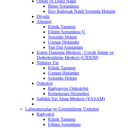
Organ ve Doku Nakli
Birim Sorumlusu
İnce Bağırsak Nakli Sorumlu Hekimi
Diyaliz
Algoloji
Klinik Tanıtımı
Eğitim Sorumlusu V.
Sorumlu Hekim
Uzman Hekimler
Yan Dal Asistanları
Ergen Danışma Merkezi - Çocuk İşitme ve
Değerlendirme Merkezi (ÇİDEM)
Nükleer Tıp
Klinik Tanıtımı
Uzman Hekimler
Sorumlu Hekim
Onkoloji
Radyasyon Onkolojisi
Kemoterapi Hizmetleri
Sağlıklı Yaş Alma Merkezi (YAŞAM)
Laboratuvarlar ve Görüntüleme Üniteleri
Radyoloji
Klinik Tanıtımı
Eğitim Sorumlusu