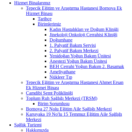
Hizmet Binalarımız
Tepecik Eğitim ve Araştırma Hastanesi Bornova Ek
Hizmet Binası
Tarihçe
Birimlerimiz
Kadın Hastalıkları ve Doğum Kliniği
Jinekoloji Onkoloji Cerrahisi Kliniği
Doğumhane
1. Palyatif Bakım Servisi
2. Palyatif Bakım Merkezi
Yenidoğan Yoğun Bakım Ünitesi
Anestezi Yoğun Bakım Ünitesi
BEH Cerrahi Yoğun Bakım 2. Basamak
Ameliyathane
Nükleer Tıp
Tepecik Eğitim ve Araştırma Hastanesi Ahmet Ersan
Ek Hizmet Binası
Çamdibi Semt Polikliniği
Toplum Ruh Sağlığı Merkezi (TRSM)
Birim Sorumlusu
Bornova 27 Nolu Eğitim Aile Sağlığı Merkezi
Karşıyaka 19 No'lu 15 Temmuz Eğitim Aile Sağlığı
Merkezi
Sağlık Turizmi
Hakkımızda