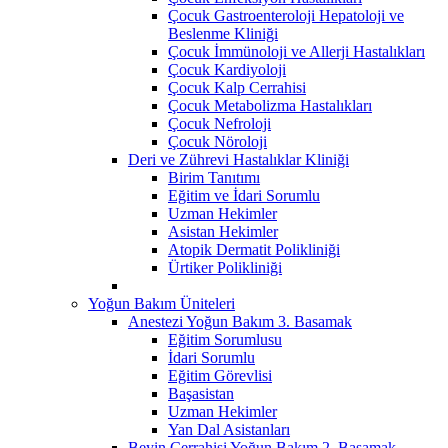
Çocuk Gastroenteroloji Hepatoloji ve
Beslenme Kliniği
Çocuk İmmünoloji ve Allerji Hastalıkları
Çocuk Kardiyoloji
Çocuk Kalp Cerrahisi
Çocuk Metabolizma Hastalıkları
Çocuk Nefroloji
Çocuk Nöroloji
Deri ve Zührevi Hastalıklar Kliniği
Birim Tanıtımı
Eğitim ve İdari Sorumlu
Uzman Hekimler
Asistan Hekimler
Atopik Dermatit Polikliniği
Ürtiker Polikliniği
Yoğun Bakım Üniteleri
Anestezi Yoğun Bakım 3. Basamak
Eğitim Sorumlusu
İdari Sorumlu
Eğitim Görevlisi
Başasistan
Uzman Hekimler
Yan Dal Asistanları
Beyin Cerrahisi Yoğun Bakım 2. Basamak