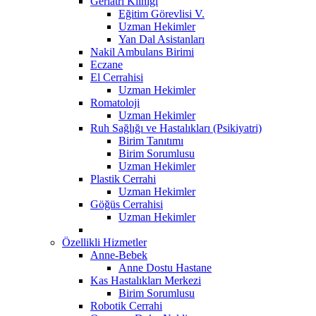
Geriatri Kliniği
Eğitim Görevlisi V.
Uzman Hekimler
Yan Dal Asistanları
Nakil Ambulans Birimi
Eczane
El Cerrahisi
Uzman Hekimler
Romatoloji
Uzman Hekimler
Ruh Sağlığı ve Hastalıkları (Psikiyatri)
Birim Tanıtımı
Birim Sorumlusu
Uzman Hekimler
Plastik Cerrahi
Uzman Hekimler
Göğüs Cerrahisi
Uzman Hekimler
Özellikli Hizmetler
Anne-Bebek
Anne Dostu Hastane
Kas Hastalıkları Merkezi
Birim Sorumlusu
Robotik Cerrahi