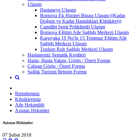
Ulaşım
Hastaneye Ulaşım
Bornova Ek Hizmet Binası Ulaşım ((Kadın
Doğum ve Kadın Hastalıkları Klinikleri))
Çamdibi Semt Polikliniği Ulaşım
Bornova Eğitim Aile Sağlığı Merkezi Ulaşım
Karşıyaka 19 No'lu 15 Temmuz Eğitim Aile
Sağlığı Merkezi Ulaşım
Toplum Ruh Sağlığı Merkezi Ulaşım
Hastanemiz Şematik Kesitleri
Hasta, Hasta Yakını, Görüş / Öneri Formu
Çalışan Görüş / Öneri Formu
Sağlık Turizmi İletişim Formu
Birimlerimiz
Kliniklerimiz
Aile Hekimliği
Asistan Hekimler
Asistan Hekimler
07 Şubat 2018