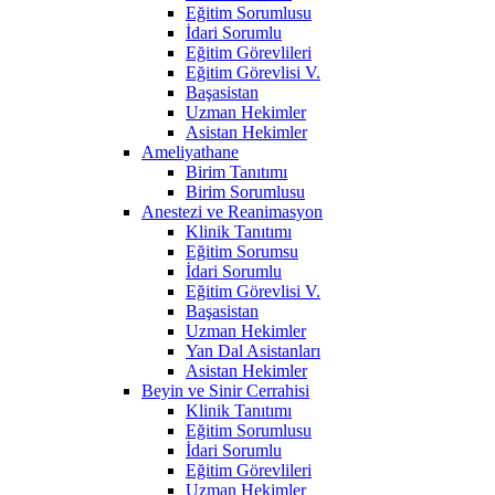
Eğitim Sorumlusu
İdari Sorumlu
Eğitim Görevlileri
Eğitim Görevlisi V.
Başasistan
Uzman Hekimler
Asistan Hekimler
Ameliyathane
Birim Tanıtımı
Birim Sorumlusu
Anestezi ve Reanimasyon
Klinik Tanıtımı
Eğitim Sorumsu
İdari Sorumlu
Eğitim Görevlisi V.
Başasistan
Uzman Hekimler
Yan Dal Asistanları
Asistan Hekimler
Beyin ve Sinir Cerrahisi
Klinik Tanıtımı
Eğitim Sorumlusu
İdari Sorumlu
Eğitim Görevlileri
Uzman Hekimler