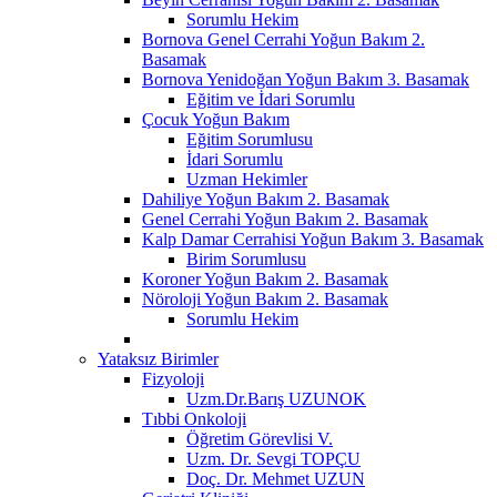
Sorumlu Hekim
Bornova Genel Cerrahi Yoğun Bakım 2.
Basamak
Bornova Yenidoğan Yoğun Bakım 3. Basamak
Eğitim ve İdari Sorumlu
Çocuk Yoğun Bakım
Eğitim Sorumlusu
İdari Sorumlu
Uzman Hekimler
Dahiliye Yoğun Bakım 2. Basamak
Genel Cerrahi Yoğun Bakım 2. Basamak
Kalp Damar Cerrahisi Yoğun Bakım 3. Basamak
Birim Sorumlusu
Koroner Yoğun Bakım 2. Basamak
Nöroloji Yoğun Bakım 2. Basamak
Sorumlu Hekim
Yataksız Birimler
Fizyoloji
Uzm.Dr.Barış UZUNOK
Tıbbi Onkoloji
Öğretim Görevlisi V.
Uzm. Dr. Sevgi TOPÇU
Doç. Dr. Mehmet UZUN